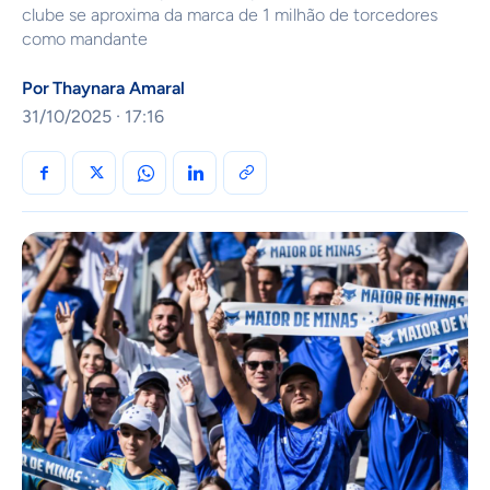
clube se aproxima da marca de 1 milhão de torcedores
como mandante
Por
Thaynara Amaral
31/10/2025 · 17:16