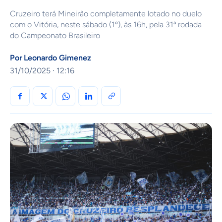
Cruzeiro terá Mineirão completamente lotado no duelo
com o Vitória, neste sábado (1º), às 16h, pela 31ª rodada
do Campeonato Brasileiro
Por
Leonardo Gimenez
31/10/2025 · 12:16