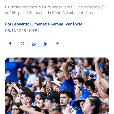
Cruzeiro receberá o Fluminense, em BH, no domingo (9),
às 16h, pela 33ª rodada da Série A; saiba detalhes
Por
Leonardo Gimenez
e
Samuel Venâncio
06/11/2025 · 09:54