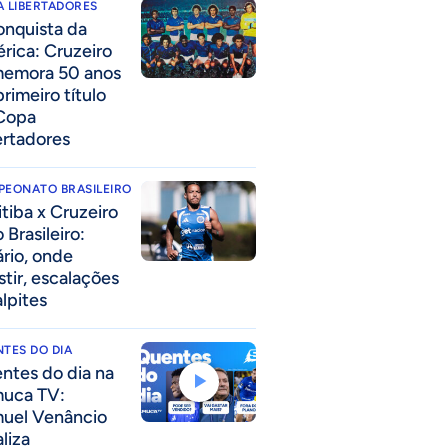
 LIBERTADORES
onquista da
rica: Cruzeiro
emora 50 anos
rimeiro título
Copa
ertadores
PEONATO BRASILEIRO
itiba x Cruzeiro
 Brasileiro:
ário, onde
stir, escalações
alpites
TES DO DIA
ntes do dia na
uca TV:
uel Venâncio
liza