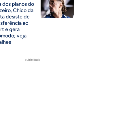
a dos planos do
zeiro, Chico da
ta desiste de
nsferência ao
rt e gera
ômodo; veja
alhes
publicidade