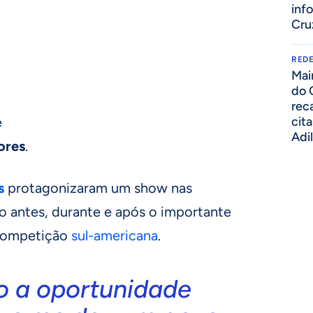
inf
Cru
REDE
Mai
do 
rec
e
cit
Adi
ores
.
s
protagonizaram um show nas
o antes, durante e após o importante
 competição
sul-americana
.
o a oportunidade