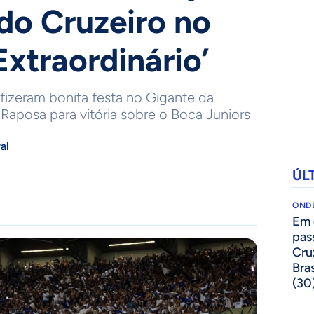
 do Cruzeiro no
Extraordinário’
 fizeram bonita festa no Gigante da
aposa para vitória sobre o Boca Juniors
al
ÚL
ONDE
Em 
pas
Cru
Bras
(30