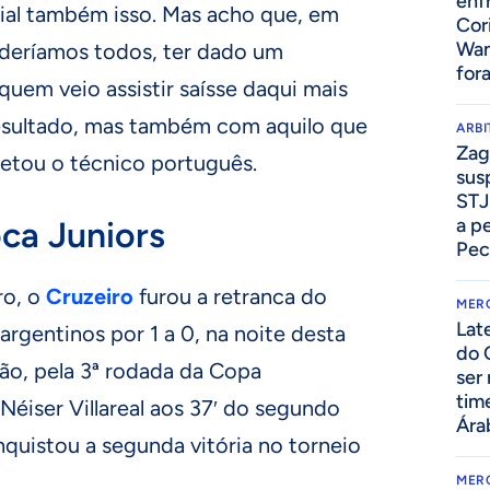
enf
cial também isso. Mas acho que, em
Cor
Wan
deríamos todos, ter dado um
for
uem veio assistir saísse daqui mais
resultado, mas também com aquilo que
ARB
Zag
letou o técnico português.
sus
STJ
a p
ca Juniors
Pec
ro, o
Cruzeiro
furou a retranca do
MER
Lat
argentinos por 1 a 0, na noite desta
do 
rão, pela 3ª rodada da Copa
ser
tim
Néiser Villareal aos 37′ do segundo
Ára
quistou a segunda vitória no torneio
MER