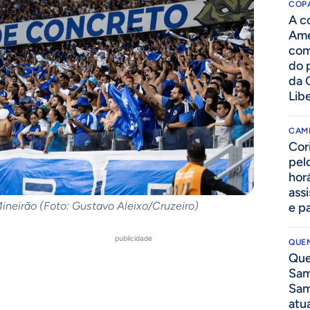
COPA
A c
Amé
com
do p
da 
Lib
CAM
Cor
pelo
hor
assi
Mineirão (Foto: Gustavo Aleixo/Cruzeiro)
e p
publicidade
QUEN
Que
Sam
Sam
atua