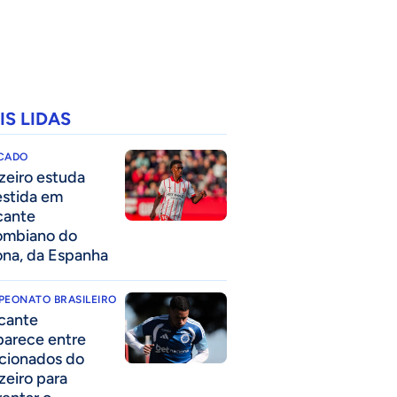
IS LIDAS
CADO
zeiro estuda
estida em
cante
ombiano do
ona, da Espanha
PEONATO BRASILEIRO
cante
parece entre
acionados do
zeiro para