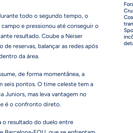
For
Cru
urante todo o segundo tempo, o
Cos
tra
m campo e pressionou até conseguir o
Spo
tante resultado. Coube a Neiser
inc
det
co de reservas, balançar as redes após
dentro da área.
assume, de forma momentânea, a
 seis pontos. O time celeste tem a
 Juniors, mas leva vantagem no
e é o confronto direto.
 o resultado do duelo entre
 e Barcelona-EQU, que se enfrentam