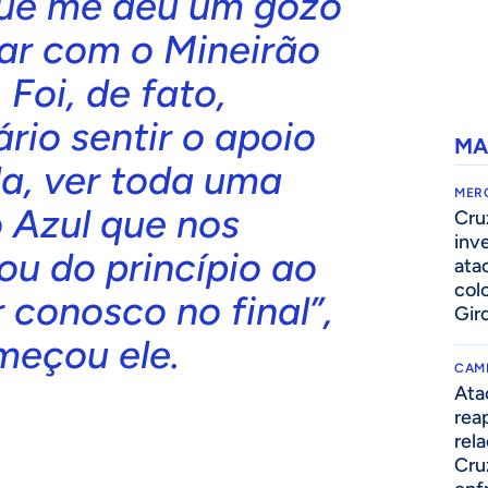
que me deu um gozo
ar com o Mineirão
 Foi, de fato,
rio sentir o apoio
MA
da, ver toda uma
MER
 Azul que nos
Cru
inv
u do princípio ao
ata
col
r conosco no final”,
Gir
meçou ele.
CAM
Ata
rea
rel
Cru