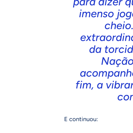
para dizer 
imenso jog
cheio.
extraordiná
da torci
Nação
acompanho
fim, a vibra
co
E continuou: