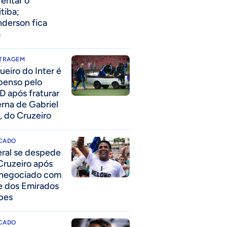
rentar o
itiba;
derson fica
a
ITRAGEM
ueiro do Inter é
penso pelo
D após fraturar
erna de Gabriel
, do Cruzeiro
CADO
eral se despede
Cruzeiro após
 negociado com
e dos Emirados
bes
CADO