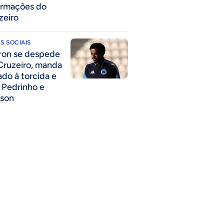
ormações do
zeiro
S SOCIAIS
ron se despede
Cruzeiro, manda
ado à torcida e
a Pedrinho e
lson