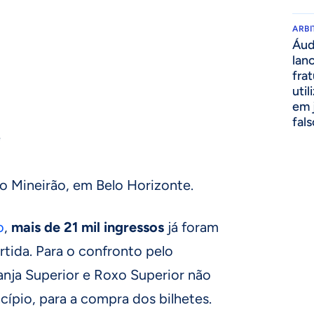
ARB
o
Áud
lan
fra
util
em 
fal
e
, no Mineirão, em Belo Horizonte.
o
,
mais de 21 mil ingressos
já foram
rtida. Para o confronto pelo
ranja Superior e Roxo Superior não
ncípio, para a compra dos bilhetes.