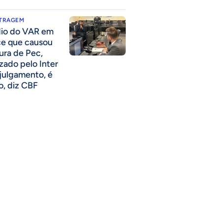
ITRAGEM
io do VAR em
ce que causou
tura de Pec,
izado pelo Inter
julgamento, é
so, diz CBF