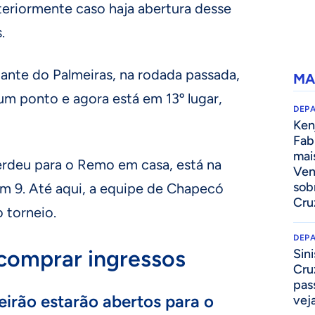
eriormente caso haja abertura desse
s.
ante do Palmeiras, na rodada passada,
MA
m ponto e agora está em 13º lugar,
DEP
Kenj
Fab
mai
rdeu para o Remo em casa, está na
Ven
sob
com 9. Até aqui, a equipe de Chapecó
Cru
 torneio.
DEP
comprar ingressos
Sini
Cru
pass
eirão estarão abertos para o
vej