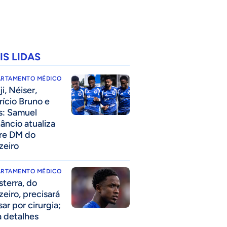
IS LIDAS
ARTAMENTO MÉDICO
i, Néiser,
rício Bruno e
s: Samuel
âncio atualiza
re DM do
zeiro
ARTAMENTO MÉDICO
sterra, do
zeiro, precisará
ar por cirurgia;
a detalhes