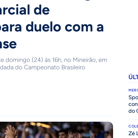
rcial de
para duelo com a
nse
e domingo (24) às 16h, no Mineirão, em
rodada do Campeonato Brasileiro
ÚL
MER
Spo
con
do 
COLE
Zé 