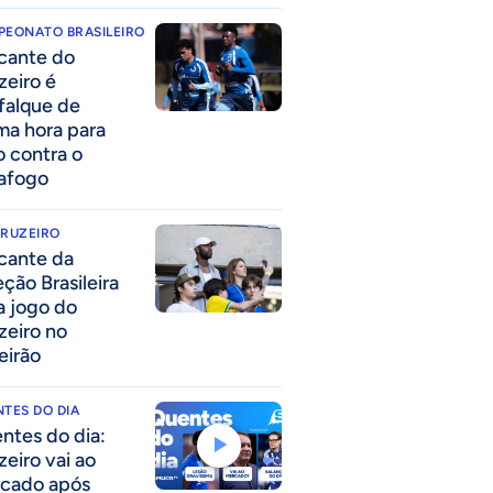
PEONATO BRASILEIRO
cante do
zeiro é
falque de
ima hora para
o contra o
afogo
CRUZEIRO
cante da
eção Brasileira
 a jogo do
zeiro no
eirão
TES DO DIA
ntes do dia:
zeiro vai ao
cado após