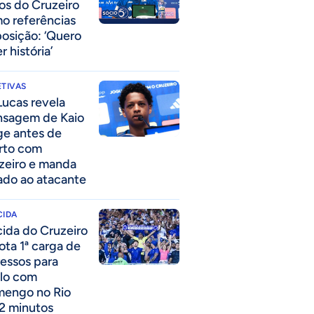
los do Cruzeiro
o referências
posição: ‘Quero
r história’
TIVAS
Lucas revela
sagem de Kaio
ge antes de
rto com
zeiro e manda
ado ao atacante
CIDA
cida do Cruzeiro
ota 1ª carga de
ressos para
lo com
mengo no Rio
2 minutos