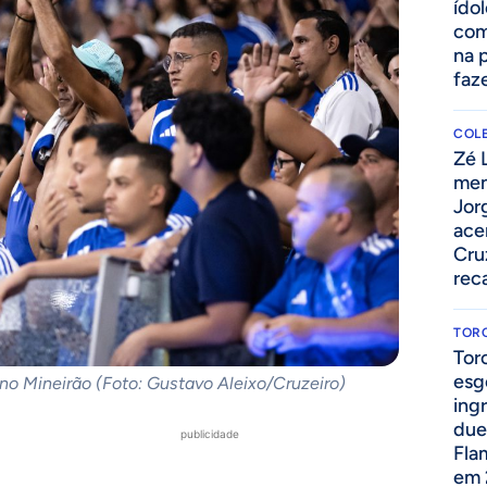
ído
com
na 
faze
COLE
Zé 
men
Jor
ace
Cru
rec
TOR
Tor
esg
 no Mineirão (Foto: Gustavo Aleixo/Cruzeiro)
ing
due
publicidade
Fla
em 