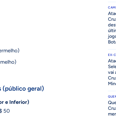
CAM
Ata
Cru
des
últ
jog
Bot
vermelho)
EX-
Ata
ermelho)
Sel
vai
Cru
Min
 (público geral)
QUEN
r e Inferior)
Que
Cru
R$ 50
mer