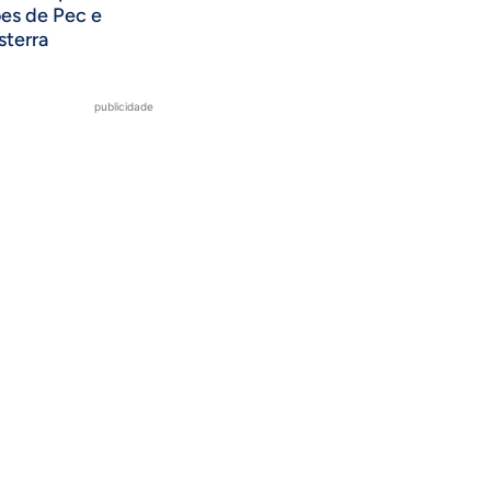
ões de Pec e
sterra
publicidade