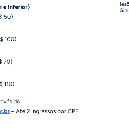
les
 e Inferior)
Sini
R$ 50)
R$ 100)
$ 70)
$ 110)
ravés do
m.br
– Até 2 ingressos por CPF.