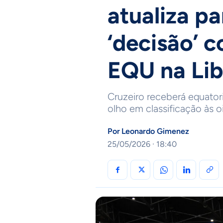
atualiza pa
‘decisão’ 
EQU na Lib
Cruzeiro receberá equator
olho em classificação às oi
Por
Leonardo Gimenez
25/05/2026 · 18:40