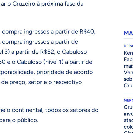
ar o Cruzeiro à próxima fase da
 compra ingressos a partir de R$40,
MA
compra ingressos a partir de
DEP
l 3) a partir de R$52, o Cabuloso
Kenj
Fab
50 e o Cabuloso (nível 1) a partir de
mai
ponibilidade, prioridade de acordo
Ven
sob
 de preço, setor e o respectivo
Cru
MER
Cru
neio continental, todos os setores do
inv
para o público.
ata
col