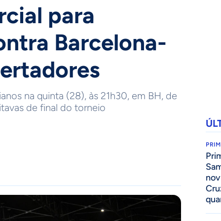
rcial para
contra Barcelona-
ertadores
ianos na quinta (28), às 21h30, em BH, de
tavas de final do torneio
ÚL
PRIM
Pri
Sam
nov
Cru
qua