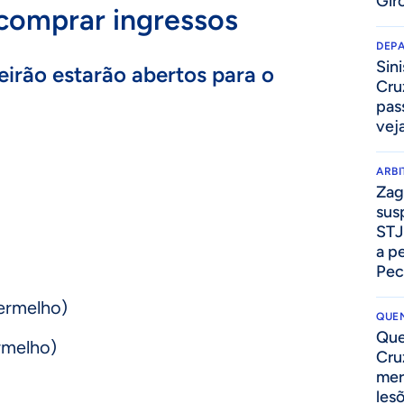
Gir
comprar ingressos
DEP
Sini
eirão estarão abertos para o
Cru
pass
vej
ARB
Zag
sus
STJ
a p
Pec
vermelho)
QUEN
Que
ermelho)
Cru
mer
les