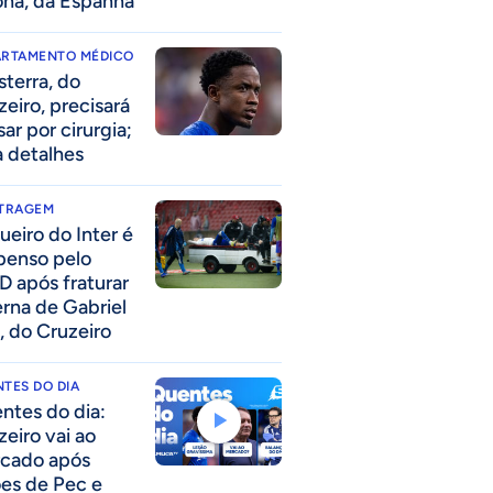
ona, da Espanha
ARTAMENTO MÉDICO
sterra, do
zeiro, precisará
ar por cirurgia;
a detalhes
ITRAGEM
ueiro do Inter é
penso pelo
D após fraturar
erna de Gabriel
, do Cruzeiro
TES DO DIA
ntes do dia:
zeiro vai ao
cado após
ões de Pec e