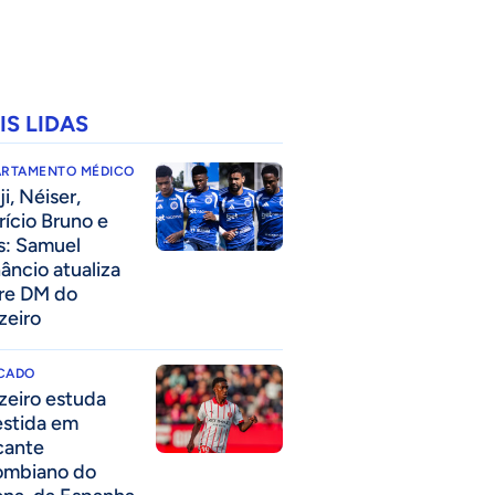
IS LIDAS
ARTAMENTO MÉDICO
i, Néiser,
rício Bruno e
s: Samuel
âncio atualiza
re DM do
zeiro
CADO
zeiro estuda
estida em
cante
ombiano do