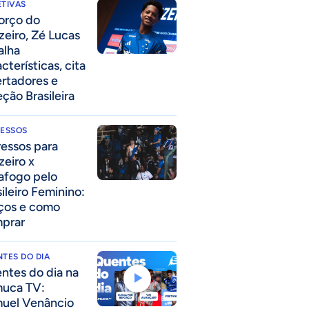
TIVAS
forço do
zeiro, Zé Lucas
alha
cterísticas, cita
ertadores e
eção Brasileira
RESSOS
ressos para
zeiro x
afogo pelo
sileiro Feminino:
ços e como
prar
TES DO DIA
ntes do dia na
uca TV:
uel Venâncio