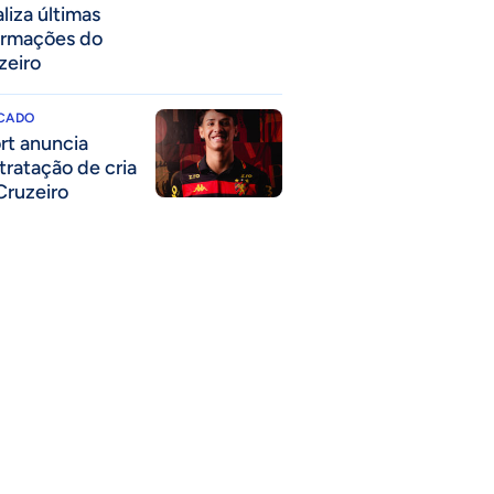
liza últimas
ormações do
zeiro
CADO
rt anuncia
tratação de cria
Cruzeiro