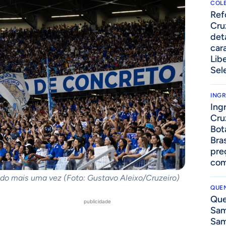
COLE
⁠Re
Cru
det
cara
Lib
Sel
ING
Ing
Cru
Bot
Bra
pre
com
ado mais uma vez (Foto: Gustavo Aleixo/Cruzeiro)
QUEN
Que
publicidade
Sam
Sam