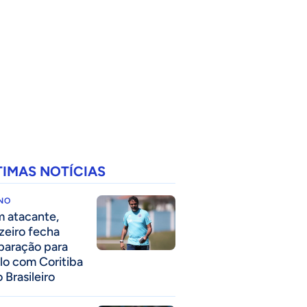
TIMAS NOTÍCIAS
INO
 atacante,
zeiro fecha
paração para
lo com Coritiba
 Brasileiro