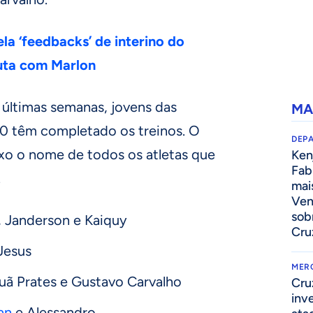
ela ‘feedbacks’ de interino do
uta com Marlon
últimas semanas, jovens das
MA
20 têm completado os treinos. O
DEP
xo o nome de todos os atletas que
Kenj
Fab
.
mai
Ven
sob
, Janderson e Kaiquy
Cru
 Jesus
MER
auã Prates e Gustavo Carvalho
Cru
inv
an
e Alessandro