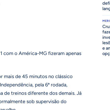
a
def
lan
MER
Cru
faz
inv
lesõ
e am
 1 com o América-MG fizeram apenas
opç
r mais de 45 minutos no clássico
 Independência, pela 6ª rodada,
de treinos diferente dos demais. Já
normalmente sob supervisão do
arvalho.