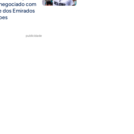
 negociado com
e dos Emirados
bes
publicidade