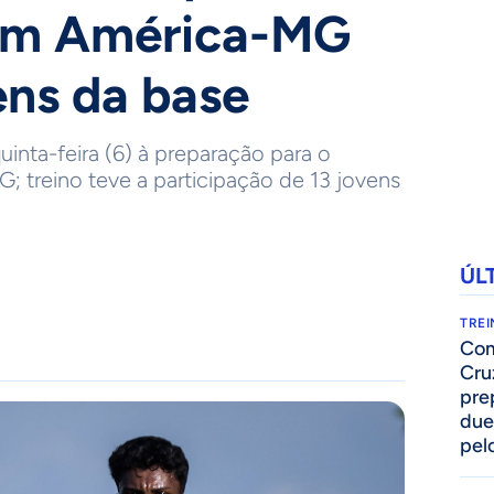
com América-MG
ens da base
uinta-feira (6) à preparação para o
; treino teve a participação de 13 jovens
ÚL
TRE
Com
Cru
pre
due
pelo