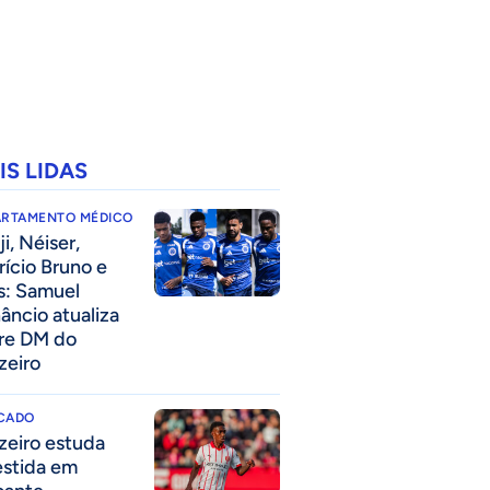
IS LIDAS
ARTAMENTO MÉDICO
i, Néiser,
rício Bruno e
s: Samuel
âncio atualiza
re DM do
zeiro
CADO
zeiro estuda
estida em