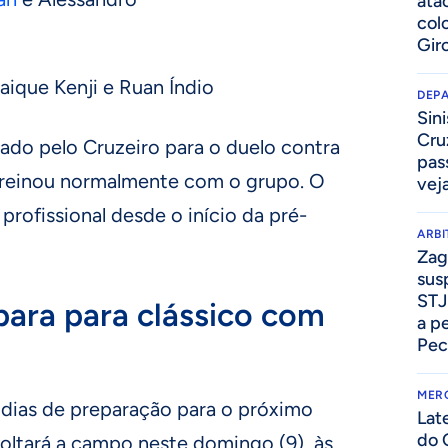
ata
col
Gir
aique Kenji e Ruan Índio
DEP
Sini
Cru
onado pelo Cruzeiro para o duelo contra
pass
reinou normalmente com o grupo. O
vej
profissional desde o início da pré-
ARB
Zag
sus
STJ
para para clássico com
a p
Pec
MER
 dias de preparação para o próximo
Lat
do 
ltará a campo neste domingo (9), às