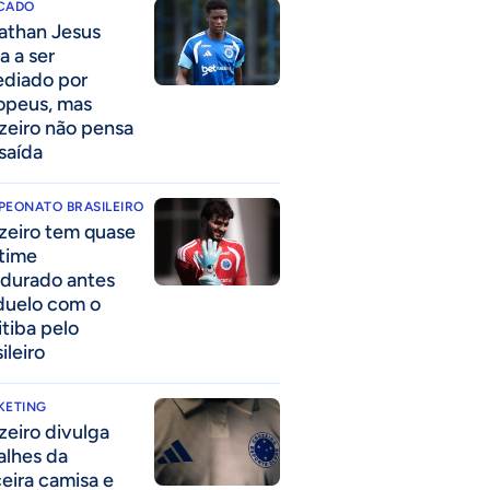
CADO
athan Jesus
a a ser
ediado por
opeus, mas
zeiro não pensa
saída
PEONATO BRASILEIRO
zeiro tem quase
time
durado antes
duelo com o
itiba pelo
ileiro
KETING
zeiro divulga
alhes da
ceira camisa e