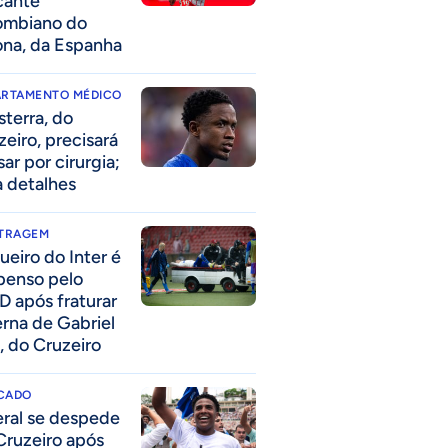
cante
ombiano do
ona, da Espanha
ARTAMENTO MÉDICO
sterra, do
zeiro, precisará
ar por cirurgia;
a detalhes
ITRAGEM
ueiro do Inter é
penso pelo
D após fraturar
erna de Gabriel
, do Cruzeiro
CADO
eral se despede
Cruzeiro após