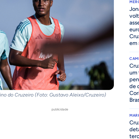
MER
Jon
volt
ass
eur
Cru
em 
CAM
Cru
um 
pen
de 
Cor
ino do Cruzeiro (Foto: Gustavo Aleixo/Cruzeiro)
Bras
publicidade
MAR
Cru
det
ter