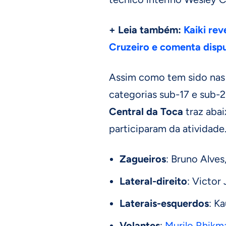
+ Leia também:
Kaiki rev
Cruzeiro e comenta disp
Assim como tem sido nas 
categorias sub-17 e sub-
Central da Toca
traz abai
participaram da atividade
Zagueiros
: Bruno Alves
Lateral-direito
: Victor
Laterais-esquerdos
: K
Volantes
:
Murilo Rhikm