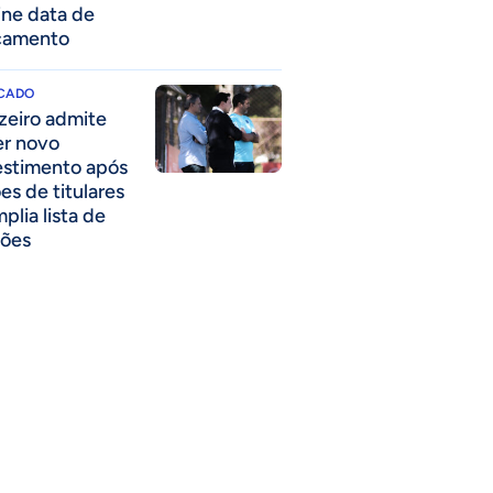
ine data de
çamento
CADO
zeiro admite
er novo
estimento após
es de titulares
plia lista de
ões