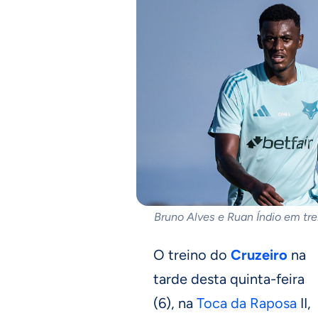
Bruno Alves e Ruan Índio em tre
O treino do
Cruzeiro
na
tarde desta quinta-feira
(6), na
Toca da Raposa
II,