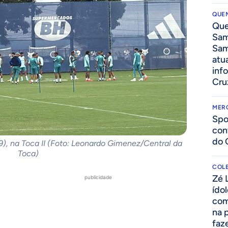
QUEN
Que
Sam
Sam
atua
inf
Cru
MER
Spo
con
do 
19), na Toca II (Foto: Leonardo Gimenez/Central da
Toca)
COLE
Zé 
publicidade
ído
com
na 
faze