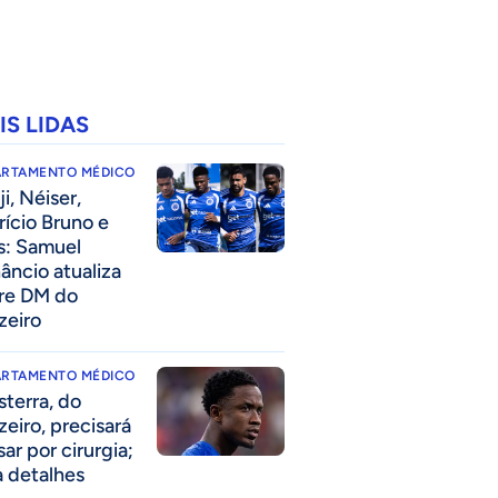
IS LIDAS
ARTAMENTO MÉDICO
i, Néiser,
rício Bruno e
s: Samuel
âncio atualiza
re DM do
zeiro
ARTAMENTO MÉDICO
sterra, do
zeiro, precisará
ar por cirurgia;
a detalhes