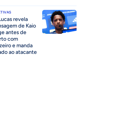
TIVAS
Lucas revela
sagem de Kaio
ge antes de
rto com
zeiro e manda
ado ao atacante