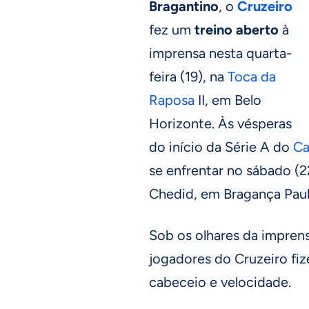
Bragantino
, o
Cruzeiro
fez um
treino aberto
à
imprensa nesta quarta-
feira (19), na
Toca da
Raposa
II, em Belo
Horizonte. Às vésperas
do início da Série A do
Ca
se enfrentar no sábado (22
Chedid, em Bragança Pauli
Sob os olhares da impren
jogadores do Cruzeiro fi
cabeceio e velocidade.