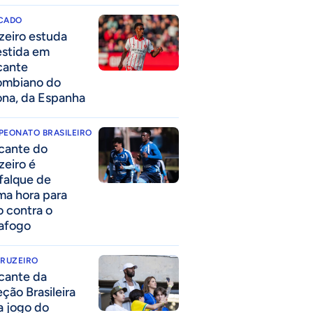
CADO
zeiro estuda
estida em
cante
ombiano do
ona, da Espanha
PEONATO BRASILEIRO
cante do
zeiro é
falque de
ima hora para
o contra o
afogo
CRUZEIRO
cante da
eção Brasileira
 a jogo do