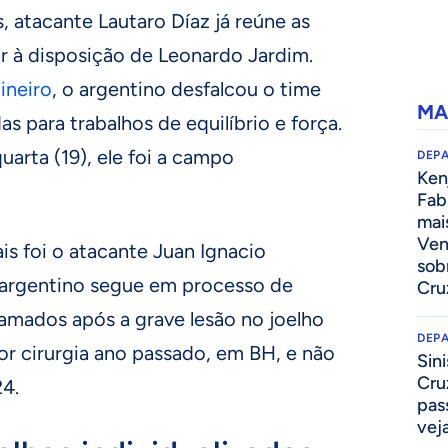
, atacante Lautaro Díaz já reúne as
ar à disposição de Leonardo Jardim.
neiro
, o argentino desfalcou o time
MA
s para trabalhos de equilíbrio e força.
uarta (19), ele foi a campo
DEP
Kenj
Fab
mai
Ven
is foi o atacante Juan Ignacio
sob
 argentino segue em processo de
Cru
gramados após a grave lesão no joelho
DEP
or cirurgia ano passado, em BH, e não
Sini
Cru
4.
pass
vej