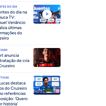
TES DO DIA
ntes do dia na
uca TV:
uel Venâncio
liza últimas
ormações do
zeiro
CADO
rt anuncia
tratação de cria
Cruzeiro
TIVAS
Lucas destaca
los do Cruzeiro
o referências
posição: ‘Quero
r história’