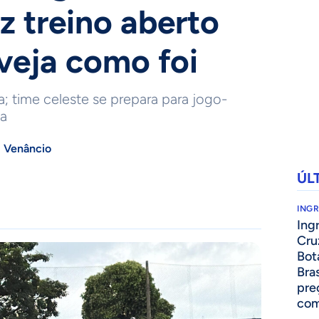
z treino aberto
 veja como foi
ia; time celeste se prepara para jogo-
ta
 Venâncio
ÚL
ING
Ing
Cru
Bot
Bra
pre
com