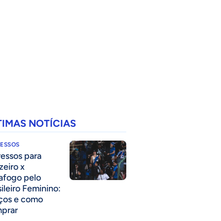
TIMAS NOTÍCIAS
RESSOS
ressos para
zeiro x
afogo pelo
sileiro Feminino:
ços e como
prar