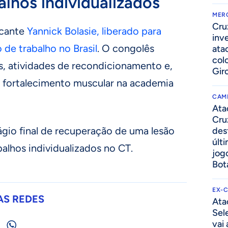
alhos individualizados
MER
Cru
acante
Yannick Bolasie, liberado para
inv
 de trabalho no Brasil
. O congolês
ata
col
as, atividades de recondicionamento e,
Gir
de fortalecimento muscular na academia
CAM
Ata
Cru
ágio final de recuperação de uma lesão
des
últ
balhos individualizados no CT.
jog
Bot
EX-
AS REDES
Ata
Sel
vai