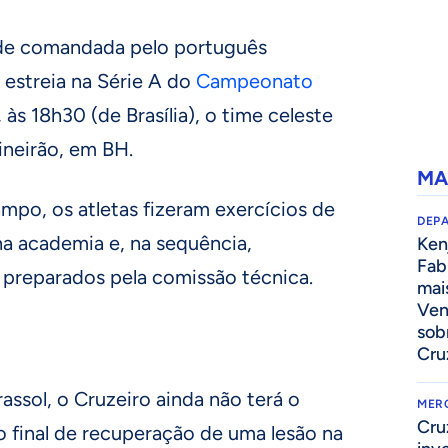
dade comandada pelo português
 estreia na Série A do
Campeonato
 às 18h30 (de Brasília), o time celeste
ineirão, em BH.
MA
mpo, os atletas fizeram exercícios de
DEP
na academia e, na sequência,
Kenj
Fab
s preparados pela comissão técnica.
mai
Ven
sob
Cru
rassol, o Cruzeiro ainda não terá o
MER
Cru
 final de recuperação de uma lesão na