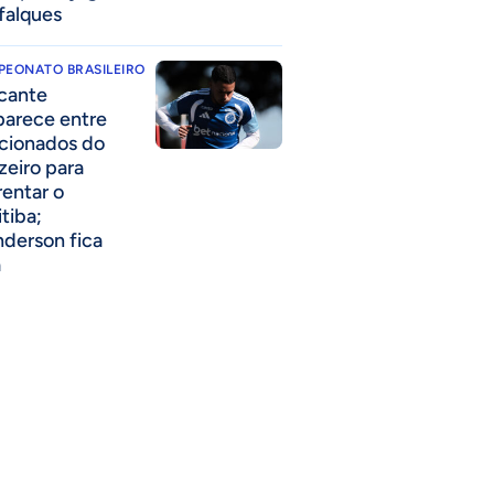
falques
PEONATO BRASILEIRO
cante
parece entre
acionados do
zeiro para
rentar o
itiba;
derson fica
a