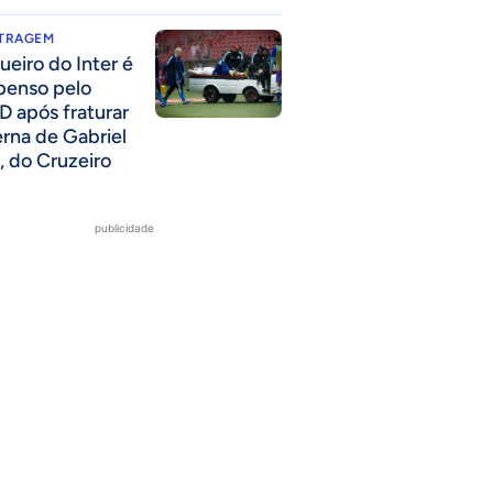
ITRAGEM
ueiro do Inter é
penso pelo
D após fraturar
erna de Gabriel
, do Cruzeiro
publicidade