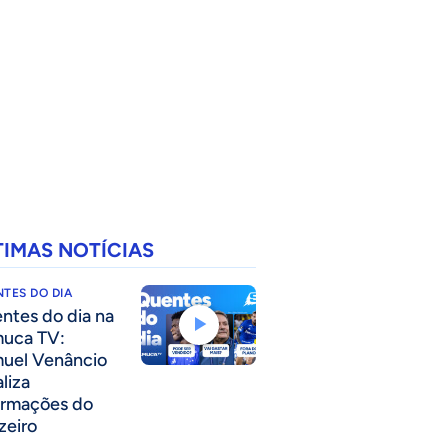
TIMAS NOTÍCIAS
TES DO DIA
ntes do dia na
uca TV:
uel Venâncio
liza
ormações do
zeiro