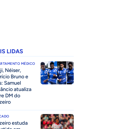
IS LIDAS
ARTAMENTO MÉDICO
i, Néiser,
rício Bruno e
s: Samuel
âncio atualiza
re DM do
zeiro
CADO
zeiro estuda