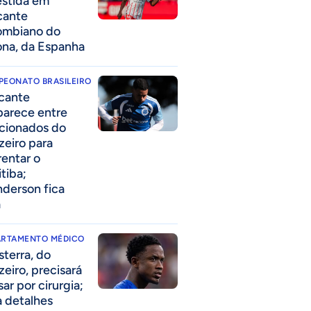
estida em
cante
ombiano do
ona, da Espanha
PEONATO BRASILEIRO
cante
parece entre
acionados do
zeiro para
rentar o
itiba;
derson fica
a
ARTAMENTO MÉDICO
sterra, do
zeiro, precisará
ar por cirurgia;
a detalhes