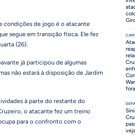
inv
ata
col
Gir
e condições de jogo é o atacante
ue segue em transição física. Ele fez
CAM
Ata
uarta (26).
rea
rel
oavante já participou de algumas
Cru
enf
mas não estará à disposição de Jardim
Cor
Wan
for
tividades à parte do restante do
DEP
Sini
ruzeiro, o atacante fez um treino
Cru
eocupa para o confronto com o
pass
vej