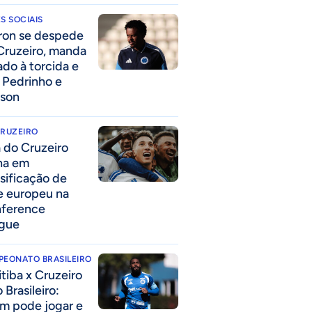
S SOCIAIS
ron se despede
Cruzeiro, manda
ado à torcida e
a Pedrinho e
lson
CRUZEIRO
a do Cruzeiro
lha em
ssificação de
e europeu na
ference
gue
PEONATO BRASILEIRO
itiba x Cruzeiro
 Brasileiro:
m pode jogar e