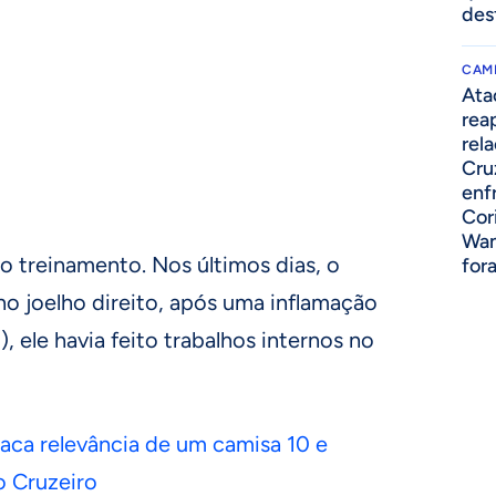
des
CAM
Ata
rea
rel
Cru
enf
Cor
Wan
o treinamento. Nos últimos dias, o
for
o joelho direito, após uma inflamação
), ele havia feito trabalhos internos no
taca relevância de um camisa 10 e
o Cruzeiro