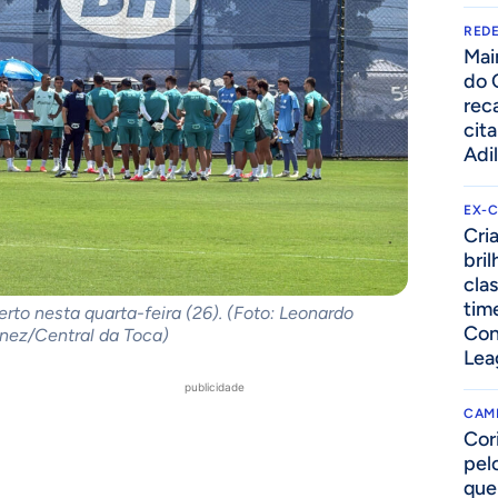
REDE
Mai
do 
rec
cit
Adi
EX-
Cri
bri
cla
tim
rto nesta quarta-feira (26). (Foto: Leonardo
Con
ez/Central da Toca)
Lea
publicidade
CAM
Cor
pelo
que