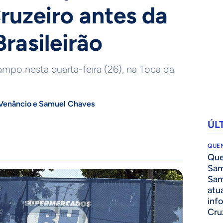
ruzeiro antes da
Brasileirão
ampo nesta quarta-feira (26), na Toca da
Venâncio
e
Samuel Chaves
ÚL
QUEN
Que
Sam
Sam
atua
inf
Cru