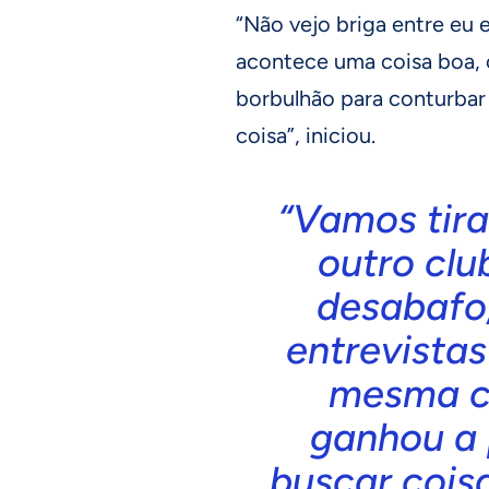
“Não vejo briga entre eu 
acontece uma coisa boa,
borbulhão para conturbar
coisa”, iniciou.
“Vamos tira
outro clu
desabafo,
entrevista
mesma co
ganhou a 
buscar cois