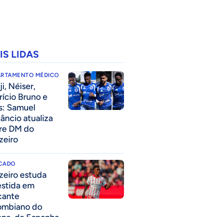
IS LIDAS
ARTAMENTO MÉDICO
i, Néiser,
rício Bruno e
s: Samuel
âncio atualiza
re DM do
zeiro
CADO
zeiro estuda
estida em
cante
ombiano do