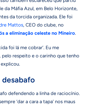
ssio também esclareceu que partiu
sede da Máfia Azul, em Belo Horizonte,
tes da torcida organizada. Ele foi
dre Mattos
, CEO do clube, no
s a eliminação celeste no Mineiro
.
cida foi lá me cobrar’. Eu me
ia, pelo respeito e o carinho que tenho
 explicou.
 desabafo
fo defendendo a linha de raciocínio.
empre ‘dar a cara a tapa’ nos maus