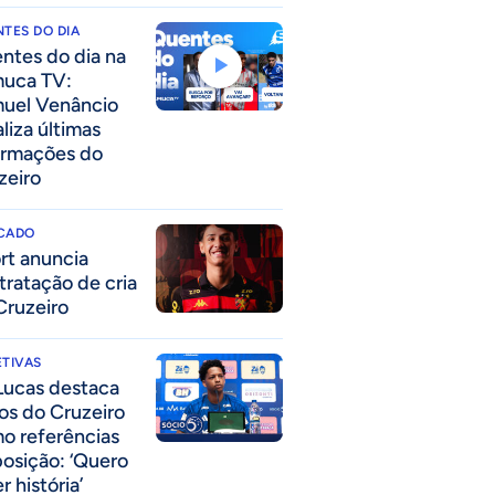
TES DO DIA
ntes do dia na
uca TV:
uel Venâncio
liza últimas
ormações do
zeiro
CADO
rt anuncia
tratação de cria
Cruzeiro
TIVAS
Lucas destaca
los do Cruzeiro
o referências
posição: ‘Quero
r história’