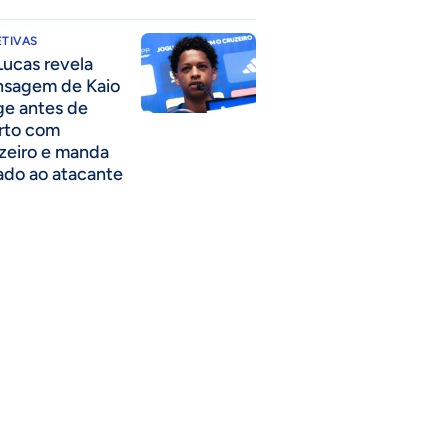
TIVAS
Lucas revela
sagem de Kaio
ge antes de
rto com
zeiro e manda
ado ao atacante