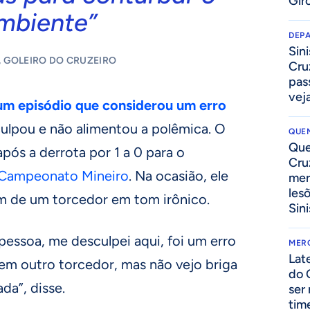
Gir
mbiente”
DEP
Sini
, GOLEIRO DO CRUZEIRO
Cru
pass
vej
um episódio que considerou um erro
culpou e não alimentou a polêmica. O
QUEN
Que
pós a derrota por 1 a 0 para o
Cru
Campeonato Mineiro
. Na ocasião, ele
mer
les
 de um torcedor em tom irônico.
Sini
essoa, me desculpei aqui, foi um erro
MER
Lat
em outro torcedor, mas não vejo briga
do 
da”, disse.
ser
tim