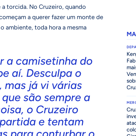
e a torcida. No Cruzeiro, quando
 começam a querer fazer um monte de
 o ambiente, toda hora a mesma
MA
DEP
Kenj
r a camisetinha do
Fab
mai
be aí. Desculpa o
Ven
sob
 mas já vi várias
Cru
s que são sempre a
MER
isa, o Cruzeiro
Cru
inv
partida e tentam
ata
col
as para conturbar o