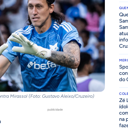
QUEN
Que
Sam
Sam
atua
inf
Cru
MER
Spo
con
do 
COLE
ntra Mirassol (Foto: Gustavo Aleixo/Cruzeiro)
Zé 
ído
publicidade
com
na 
a
faze