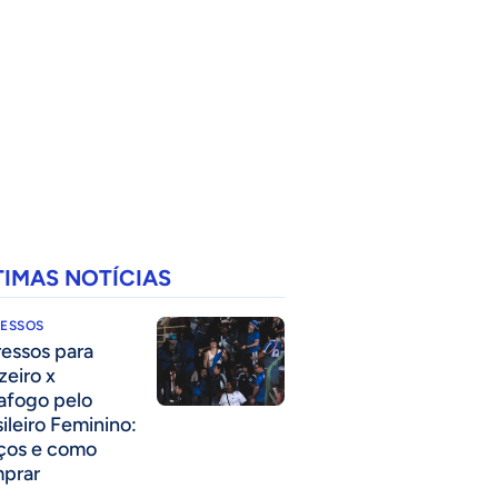
TIMAS NOTÍCIAS
RESSOS
ressos para
zeiro x
afogo pelo
sileiro Feminino:
ços e como
prar