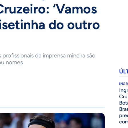
 Cruzeiro: ‘Vamos
isetinha do outro
 profissionais da imprensa mineira são
tou nomes
ÚL
ING
Ing
Cru
Bot
Bra
pre
com