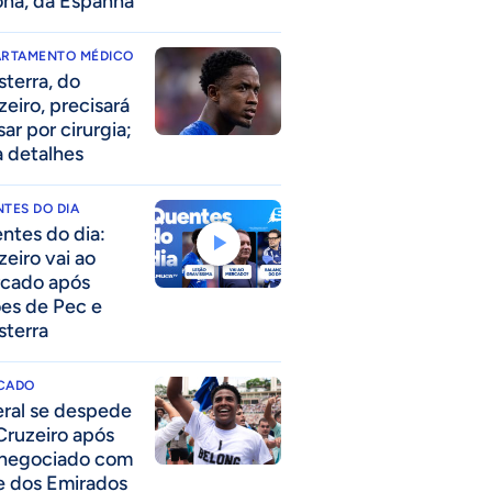
ona, da Espanha
ARTAMENTO MÉDICO
sterra, do
zeiro, precisará
ar por cirurgia;
a detalhes
TES DO DIA
ntes do dia:
zeiro vai ao
cado após
ões de Pec e
sterra
CADO
eral se despede
Cruzeiro após
 negociado com
e dos Emirados