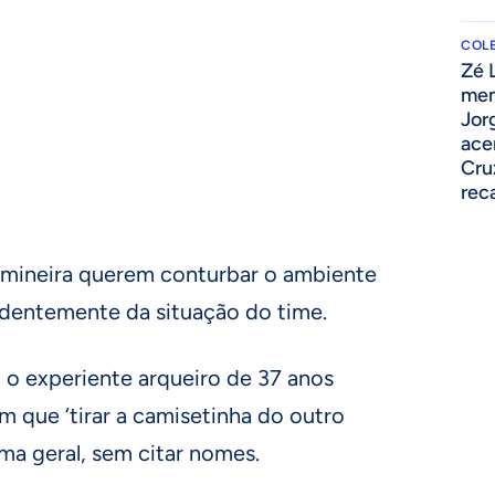
COLE
Zé 
men
Jor
ace
Cru
rec
a mineira querem conturbar o ambiente
ndentemente da situação do time.
 o experiente arqueiro de 37 anos
êm que ‘tirar a camisetinha do outro
rma geral, sem citar nomes.