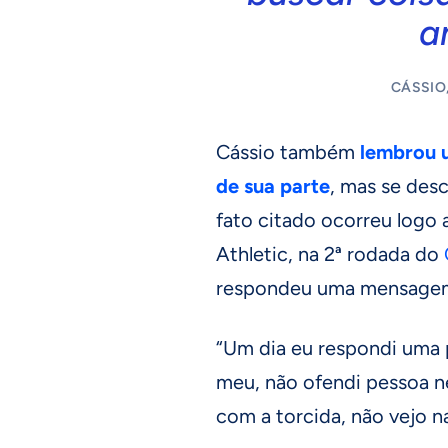
a
CÁSSIO
Cássio também
lembrou 
de sua parte
, mas se des
fato citado ocorreu logo a
Athletic, na 2ª rodada do
respondeu uma mensagem
“Um dia eu respondi uma p
meu, não ofendi pessoa n
com a torcida, não vejo na