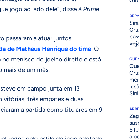
Gir
ue jogo ao lado dele”, disse à
Prime
DEP
Sini
Cru
pass
o passaram a atuar juntos
vej
ída de Matheus Henrique do time
. O
 no menisco do joelho direito e está
QUEN
Que
o mais de um mês.
Cru
mer
les
esteve em campo junta em 13
Sini
 vitórias, três empates e duas
iciaram a partida como titulares em 9
ARB
Zag
sus
STJ
a p
alizados pelo estilo de jogo adotado