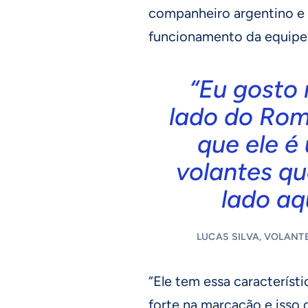
companheiro argentino e 
funcionamento da equipe
“Eu gosto 
lado do Rome
que ele é
volantes qu
lado aq
LUCAS SILVA, VOLANT
“Ele tem essa caracterís
forte na marcação e isso 