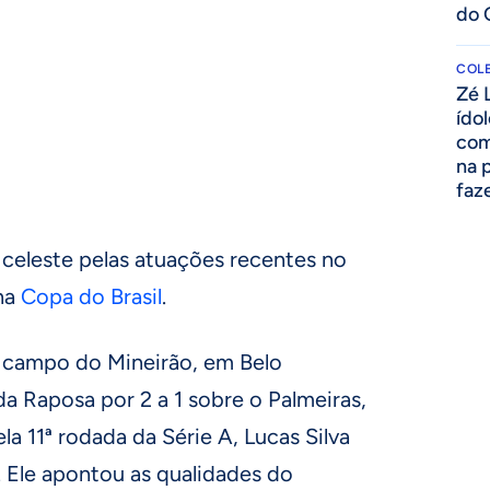
do 
COLE
Zé 
ído
com
na 
faze
 celeste pelas atuações recentes no
na
Copa do Brasil
.
e campo do Mineirão, em Belo
da Raposa por 2 a 1 sobre o Palmeiras,
la 11ª rodada da Série A, Lucas Silva
’. Ele apontou as qualidades do