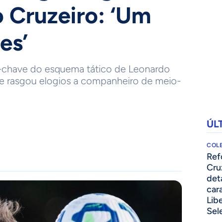
o Cruzeiro: ‘Um
es’
a-chave do esquema tático de Leonardo
te rasgou elogios a companheiro de meio-
ÚL
COLE
⁠Re
Cru
det
cara
Lib
Sel