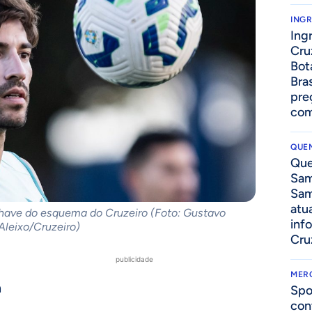
ING
Ing
Cru
Bot
Bra
pre
com
QUEN
Que
Sam
Sam
atua
chave do esquema do Cruzeiro (Foto: Gustavo
inf
Aleixo/Cruzeiro)
Cru
publicidade
MER
a
Spo
con