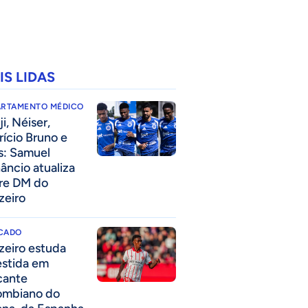
IS LIDAS
ARTAMENTO MÉDICO
i, Néiser,
rício Bruno e
s: Samuel
âncio atualiza
re DM do
zeiro
CADO
zeiro estuda
estida em
cante
ombiano do