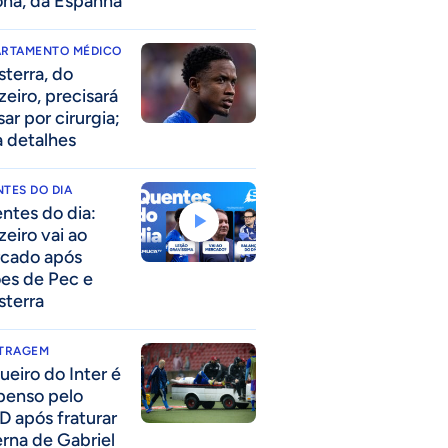
ona, da Espanha
ARTAMENTO MÉDICO
sterra, do
zeiro, precisará
ar por cirurgia;
a detalhes
TES DO DIA
ntes do dia:
zeiro vai ao
cado após
ões de Pec e
sterra
ITRAGEM
ueiro do Inter é
penso pelo
D após fraturar
erna de Gabriel