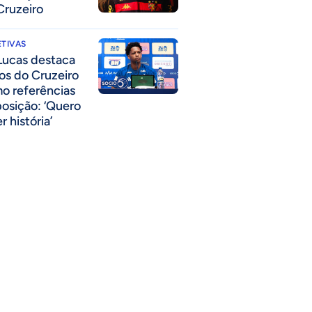
Cruzeiro
TIVAS
Lucas destaca
los do Cruzeiro
o referências
posição: ‘Quero
r história’