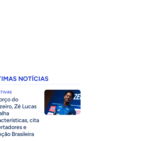
TIMAS NOTÍCIAS
TIVAS
forço do
zeiro, Zé Lucas
alha
cterísticas, cita
ertadores e
eção Brasileira