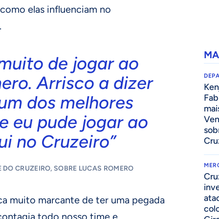
como elas influenciam no
.
MA
muito de jogar ao
ro. Arrisco a dizer
DEP
Kenj
 um dos melhores
Fab
mai
e eu pude jogar ao
Ven
sob
ui no Cruzeiro”
Cru
MER
E DO CRUZEIRO, SOBRE LUCAS ROMERO
Cru
inv
ata
tica muito marcante de ter uma pegada
col
contagia todo nosso time e,