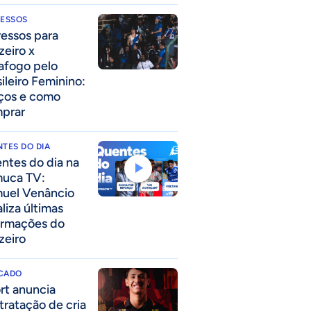
RESSOS
ressos para
zeiro x
afogo pelo
sileiro Feminino:
ços e como
prar
TES DO DIA
ntes do dia na
uca TV:
uel Venâncio
liza últimas
ormações do
zeiro
CADO
rt anuncia
tratação de cria