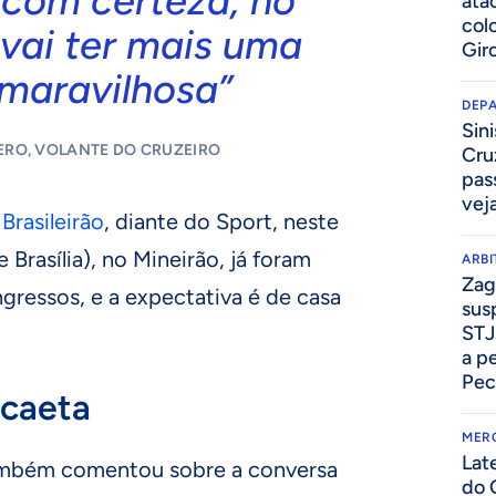
 com certeza, no
ata
col
vai ter mais uma
Gir
 maravilhosa”
DEP
Sini
RO, VOLANTE DO CRUZEIRO
Cru
pass
vej
o
Brasileirão
, diante do Sport, neste
Brasília), no Mineirão, já foram
ARB
Zag
ngressos, e a expectativa é de casa
sus
STJ
a p
Pec
caeta
MER
Lat
ambém comentou sobre a conversa
do 