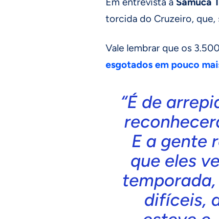
Em entrevista à
Samuca 
torcida do Cruzeiro, que, 
Vale lembrar que os 3.50
esgotados em pouco mais
“É de arrepia
reconhecer
E a gente 
que eles 
temporada,
difíceis,