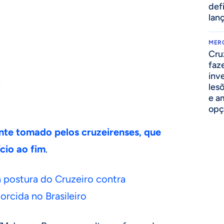
def
lan
MER
Cru
faz
inv
a
lesõ
e am
opç
nte tomado pelos cruzeirenses, que
cio ao fim
.
a postura do Cruzeiro contra
orcida no Brasileiro