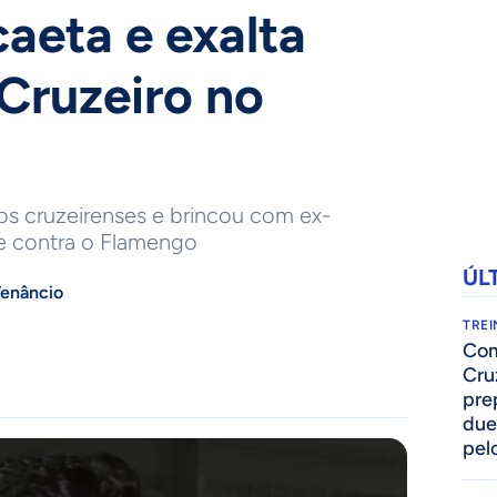
aeta e exalta
 Cruzeiro no
os cruzeirenses e brincou com ex-
 contra o Flamengo
ÚL
enâncio
TRE
Com
Cru
pre
due
pelo