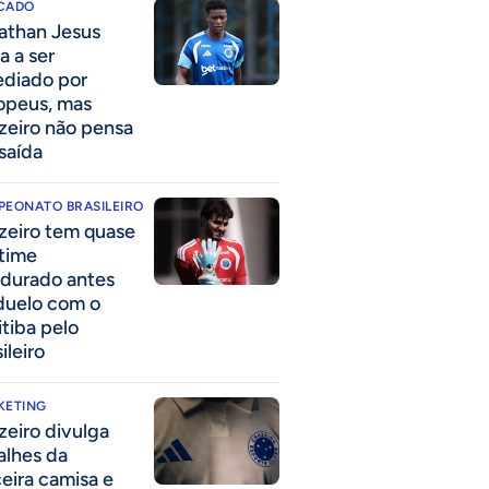
CADO
athan Jesus
a a ser
ediado por
opeus, mas
zeiro não pensa
saída
PEONATO BRASILEIRO
zeiro tem quase
time
durado antes
duelo com o
itiba pelo
ileiro
KETING
zeiro divulga
alhes da
ceira camisa e