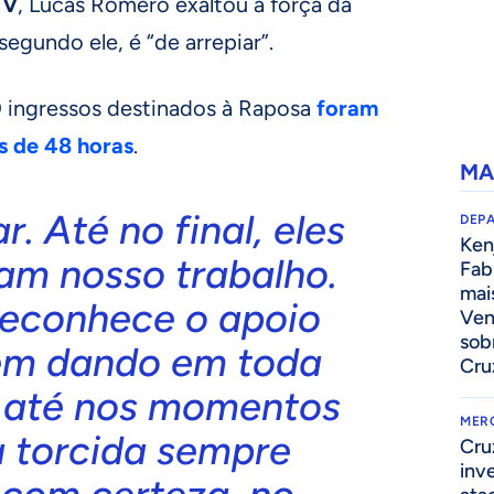
TV
, Lucas Romero exaltou a força da
segundo ele, é “de arrepiar”.
0 ingressos destinados à Raposa
foram
 de 48 horas
.
MA
r. Até no final, eles
DEP
Kenj
am nosso trabalho.
Fab
mai
reconhece o apoio
Ven
sob
vem dando em toda
Cru
 até nos momentos
MER
 a torcida sempre
Cru
inv