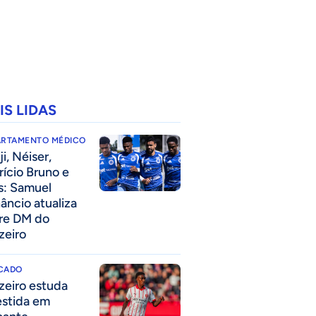
IS LIDAS
ARTAMENTO MÉDICO
i, Néiser,
rício Bruno e
s: Samuel
âncio atualiza
re DM do
zeiro
CADO
zeiro estuda
estida em