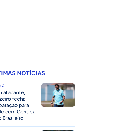
TIMAS NOTÍCIAS
INO
 atacante,
zeiro fecha
paração para
lo com Coritiba
 Brasileiro