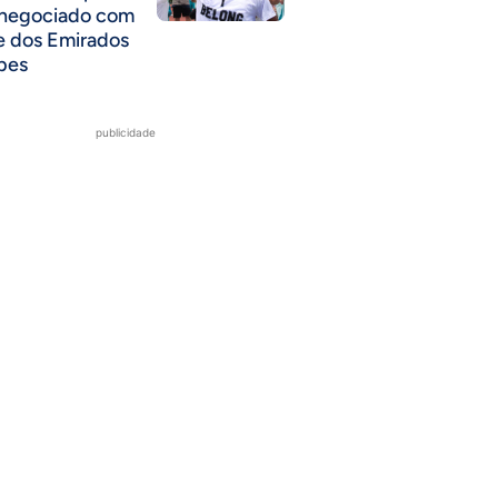
 negociado com
e dos Emirados
bes
publicidade