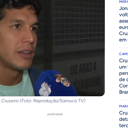
MER
Jon
volt
ass
eur
Cru
em 
CAM
Cru
um 
pen
de 
Cor
Bras
o Cruzeiro (Foto: Reprodução/Samuca TV)
MAR
Cru
publicidade
det
ter