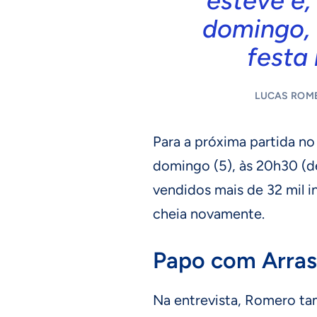
esteve e,
domingo, 
festa
LUCAS ROME
Para a próxima partida n
domingo (5), às 20h30 (de 
vendidos mais de 32 mil i
cheia novamente.
Papo com Arras
Na entrevista, Romero t