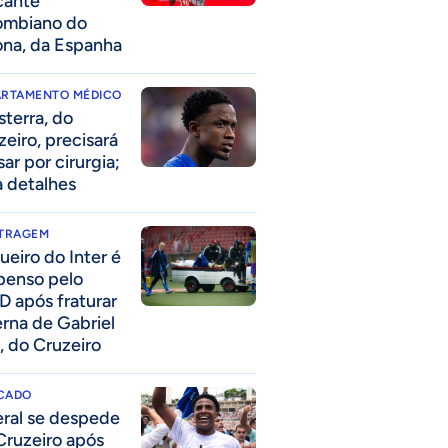
cante
ombiano do
ona, da Espanha
ARTAMENTO MÉDICO
sterra, do
zeiro, precisará
ar por cirurgia;
a detalhes
ITRAGEM
ueiro do Inter é
penso pelo
D após fraturar
erna de Gabriel
, do Cruzeiro
CADO
eral se despede
Cruzeiro após