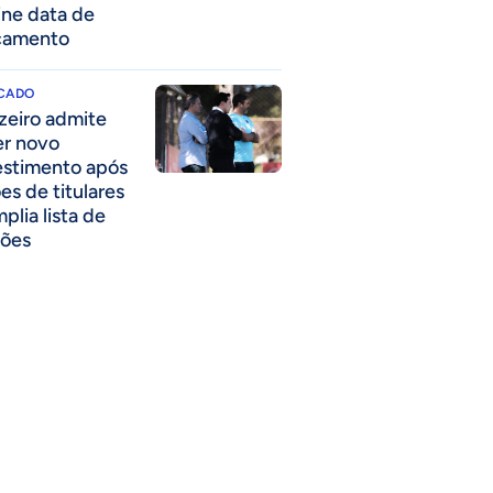
ine data de
çamento
CADO
zeiro admite
er novo
estimento após
es de titulares
plia lista de
ões