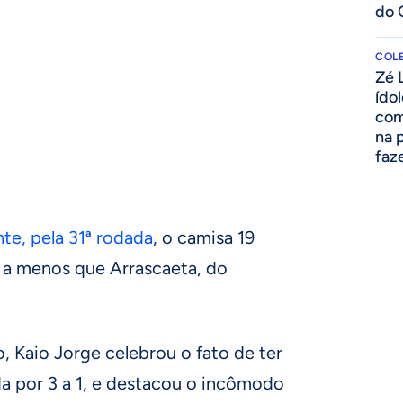
do 
COLE
Zé 
ído
com
na 
faze
te, pela 31ª rodada
, o camisa 19
s a menos que Arrascaeta, do
, Kaio Jorge celebrou o fato de ter
da por 3 a 1, e destacou o incômodo