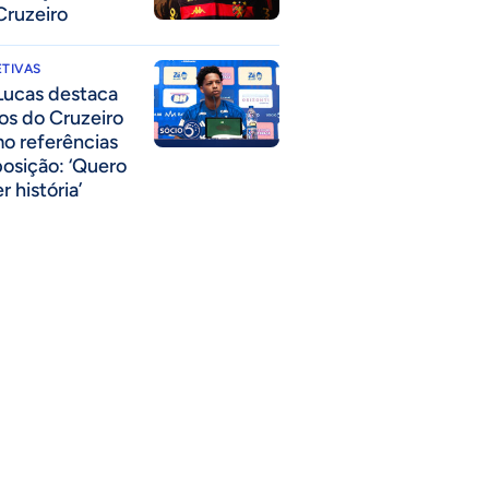
Cruzeiro
TIVAS
Lucas destaca
los do Cruzeiro
o referências
posição: ‘Quero
r história’