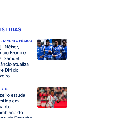
IS LIDAS
ARTAMENTO MÉDICO
i, Néiser,
rício Bruno e
s: Samuel
âncio atualiza
re DM do
zeiro
CADO
zeiro estuda
estida em
cante
ombiano do