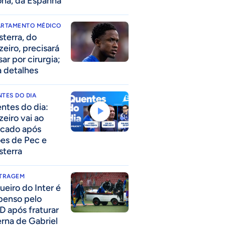
ona, da Espanha
ARTAMENTO MÉDICO
sterra, do
zeiro, precisará
ar por cirurgia;
a detalhes
TES DO DIA
ntes do dia:
zeiro vai ao
cado após
ões de Pec e
sterra
ITRAGEM
ueiro do Inter é
penso pelo
D após fraturar
erna de Gabriel