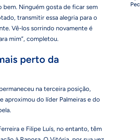
Pec
udo bem. Ninguém gosta de ficar sem
ado, transmitir essa alegria para o
nte. Vê-los sorrindo novamente é
para mim”, completou.
mais perto da
 permaneceu na terceira posição,
e aproximou do líder Palmeiras e do
ela.
reira e Filipe Luís, no entanto, têm
ação à Raposa. O Vitória, por sua vez,