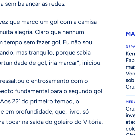
ia sem balançar as redes.
a vez que marco um gol com a camisa
muita alegria. Claro que nenhum
MA
m tempo sem fazer gol. Eu não sou
DEP
ando, mas tranquilo, porque sabia
Kenj
Fab
tunidade de gol, iria marcar”, iniciou.
mai
Ven
sob
 ressaltou o entrosamento com o
Cru
specto fundamental para o segundo gol
 Aos 22’ do primeiro tempo, o
MER
Cru
e em profundidade, que, livre, só
inv
a tocar na saída do goleiro do Vitória.
ata
col