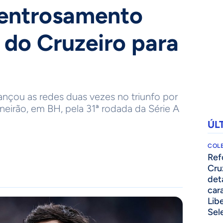
 entrosamento
r do Cruzeiro para
ançou as redes duas vezes no triunfo por
ineirão, em BH, pela 31ª rodada da Série A
ÚL
COLE
⁠Re
Cru
det
cara
Lib
Sel