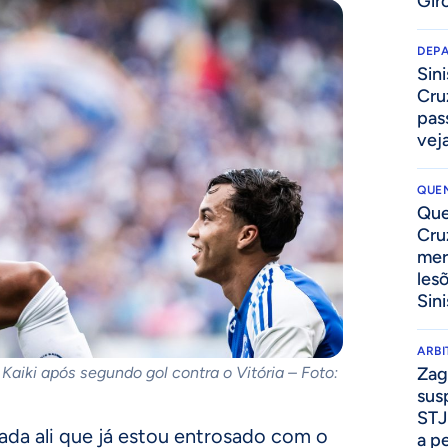
Gir
DEP
Sini
Cru
pass
vej
QUEN
Que
Cru
mer
les
Sini
ARB
Zag
 Kaiki após segundo gol contra o Vitória – Foto:
sus
STJ
gada ali que já estou entrosado com o
a p