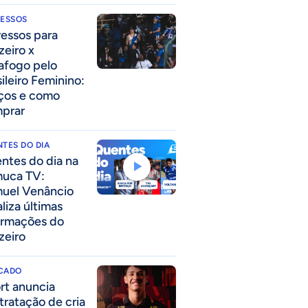
RESSOS
ressos para
zeiro x
afogo pelo
sileiro Feminino:
ços e como
prar
TES DO DIA
ntes do dia na
uca TV:
uel Venâncio
liza últimas
ormações do
zeiro
CADO
rt anuncia
tratação de cria