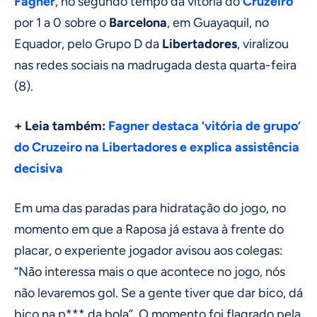
Fagner
, no segundo tempo da vitória do
Cruzeiro
por 1 a 0 sobre o
Barcelona
, em Guayaquil, no
Equador, pelo Grupo D da
Libertadores
, viralizou
nas redes sociais na madrugada desta quarta-feira
(8).
+ Leia também:
Fagner destaca ‘vitória de grupo’
do Cruzeiro na Libertadores e explica assistência
decisiva
Em uma das paradas para hidratação do jogo, no
momento em que a Raposa já estava à frente do
placar, o experiente jogador avisou aos colegas:
“Não interessa mais o que acontece no jogo, nós
não levaremos gol. Se a gente tiver que dar bico, dá
bico na p*** da bola”. O momento foi flagrado pela