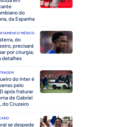
estida em
cante
ombiano do
ona, da Espanha
ARTAMENTO MÉDICO
sterra, do
zeiro, precisará
ar por cirurgia;
a detalhes
ITRAGEM
ueiro do Inter é
penso pelo
D após fraturar
erna de Gabriel
, do Cruzeiro
CADO
eral se despede