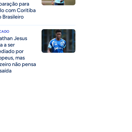
paração para
lo com Coritiba
 Brasileiro
CADO
athan Jesus
a a ser
ediado por
opeus, mas
zeiro não pensa
saída