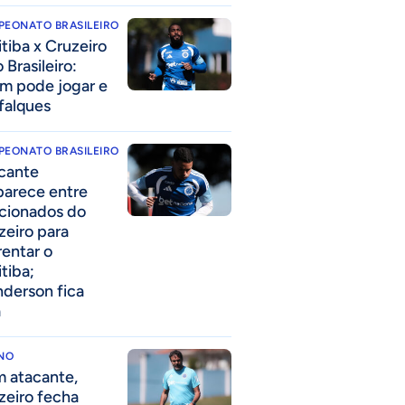
PEONATO BRASILEIRO
itiba x Cruzeiro
 Brasileiro:
m pode jogar e
falques
PEONATO BRASILEIRO
cante
parece entre
acionados do
zeiro para
rentar o
itiba;
derson fica
a
INO
 atacante,
zeiro fecha