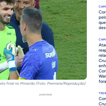
CAM
Cor
pelo
que
des
CAM
Ata
rea
rel
Cru
enf
Cor
Wan
for
to final no Mineirão (Foto: Premiere/Reprodução)
TRE
publicidade
Com
Cru