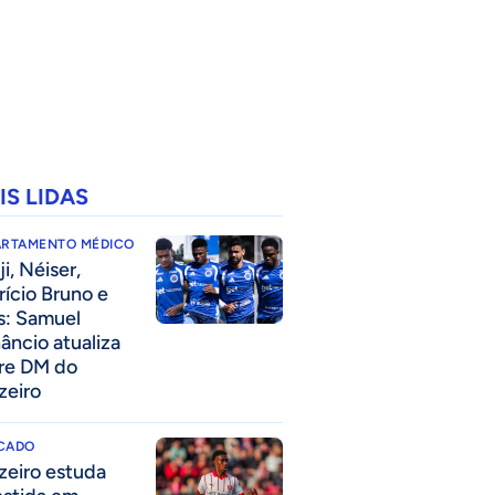
IS LIDAS
ARTAMENTO MÉDICO
i, Néiser,
rício Bruno e
s: Samuel
âncio atualiza
re DM do
zeiro
CADO
zeiro estuda