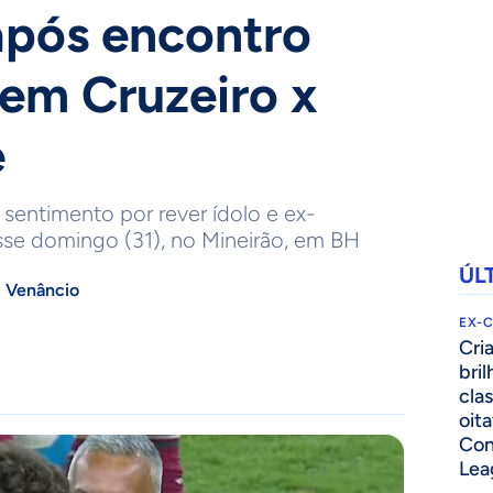
 após encontro
em Cruzeiro x
e
u sentimento por rever ídolo e ex-
se domingo (31), no Mineirão, em BH
ÚL
 Venâncio
EX-
Cri
bri
cla
oita
Con
Lea