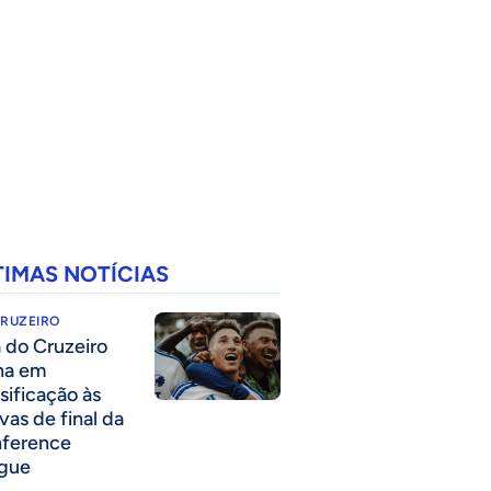
TIMAS NOTÍCIAS
CRUZEIRO
a do Cruzeiro
lha em
ssificação às
vas de final da
ference
gue