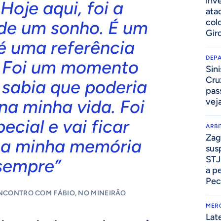
inv
Hoje aqui, foi a
ata
col
 de um sonho. É um
Gir
é uma referência
DEP
 Foi um momento
Sini
Cru
 sabia que poderia
pass
na minha vida. Foi
vej
ecial e vai ficar
ARB
Zag
a minha memória
sus
STJ
sempre”
a p
Pec
ENCONTRO COM FÁBIO, NO MINEIRÃO
MER
Lat