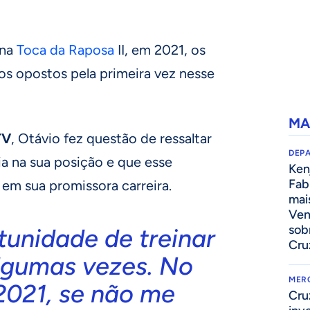
 na
Toca da Raposa
II, em 2021, os
os opostos pela primeira vez nesse
MA
TV
, Otávio fez questão de ressaltar
DEP
a na sua posição e que esse
Kenj
Fab
em sua promissora carreira.
mai
Ven
sob
tunidade de treinar
Cru
lgumas vezes. No
MER
 2021, se não me
Cru