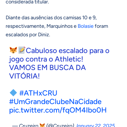
considerada titular.
Diante das ausências dos camisas 10 e 9,
respectivamente, Marquinhos e
Bolasie
foram
escalados por Diniz.
Cabuloso escalado para o
jogo contra o Athletic!
VAMOS EM BUSCA DA
VITÓRIA!
#ATHxCRU
#UmGrandeClubeNaCidade
pic.twitter.com/fqOM4Ibo0H
— Cruzeiro
(@Cruzeiro)
January 22, 2025