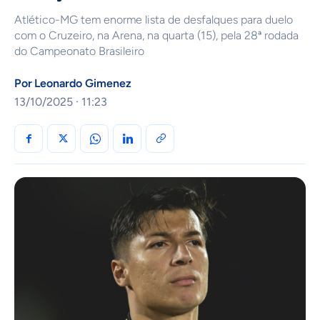
Atlético-MG tem enorme lista de desfalques para duelo
com o Cruzeiro, na Arena, na quarta (15), pela 28ª rodada
do Campeonato Brasileiro
Por
Leonardo Gimenez
13/10/2025 · 11:23