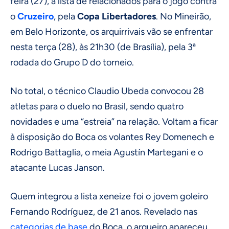
feira (27), a lista de relacionados para o jogo contra
o
Cruzeiro
, pela
Copa Libertadores
. No Mineirão,
em Belo Horizonte, os arquirrivais vão se enfrentar
nesta terça (28), às 21h30 (de Brasília), pela 3ª
rodada do Grupo D do torneio.
No total, o técnico Claudio Ubeda convocou 28
atletas para o duelo no Brasil, sendo quatro
novidades e uma “estreia” na relação. Voltam a ficar
à disposição do Boca os volantes Rey Domenech e
Rodrigo Battaglia, o meia Agustín Martegani e o
atacante Lucas Janson.
Quem integrou a lista xeneize foi o jovem goleiro
Fernando Rodríguez, de 21 anos. Revelado nas
categorias de base
do Boca, o arqueiro apareceu