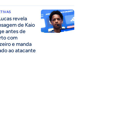
TIVAS
Lucas revela
sagem de Kaio
ge antes de
rto com
zeiro e manda
ado ao atacante