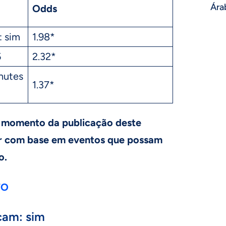
Ára
Odds
 sim
1.98*
5
2.32*
hutes
1.37*
 momento da publicação deste
r com base em eventos que possam
o.
TO
cam: sim