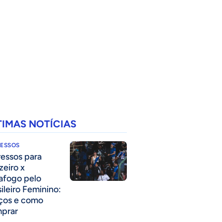
TIMAS NOTÍCIAS
RESSOS
ressos para
zeiro x
afogo pelo
sileiro Feminino:
ços e como
prar