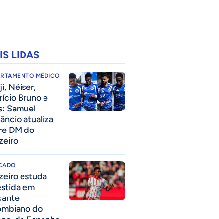
IS LIDAS
ARTAMENTO MÉDICO
i, Néiser,
rício Bruno e
s: Samuel
âncio atualiza
re DM do
zeiro
CADO
zeiro estuda
estida em
cante
ombiano do