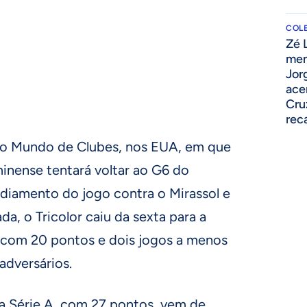
COLE
Zé 
men
Jor
ace
Cru
rec
do Mundo de Clubes, nos EUA, em que
minense tentará voltar ao G6 do
 adiamento do jogo contra o Mirassol e
da, o Tricolor caiu da sexta para a
, com 20 pontos e dois jogos a menos
adversários.
 da Série A, com 27 pontos, vem de