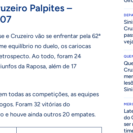
Gir
uzeiro Palpites –
DEP
/07
Sini
Cru
pass
se e Cruzeiro vão se enfrentar pela 62ª
vej
me equilíbrio no duelo, os cariocas
retrospecto. Ao todo, foram 24
QUEN
Que
triunfos da Raposa, além de 17
Cru
mer
les
Sini
em todas as competições, as equipes
ogos. Foram 32 vitórias do
MER
Lat
ro e houve ainda outros 20 empates.
do 
ser
tim