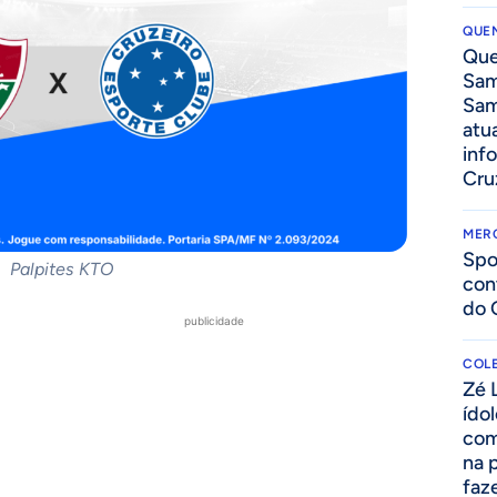
QUEN
Que
Sam
Sam
atua
inf
Cru
MER
Spo
Palpites KTO
con
do 
publicidade
COLE
Zé 
ído
com
na 
faze