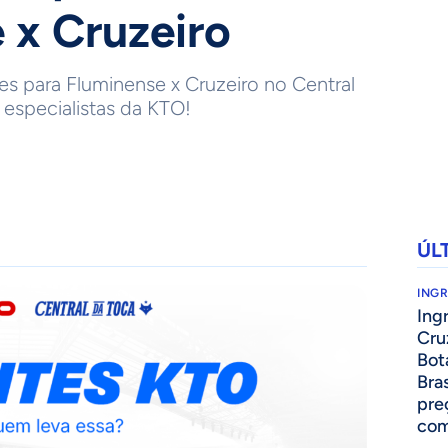
 x Cruzeiro
es para Fluminense x Cruzeiro no Central
 especialistas da KTO!
ÚL
ING
Ing
Cru
Bot
Bra
pre
com