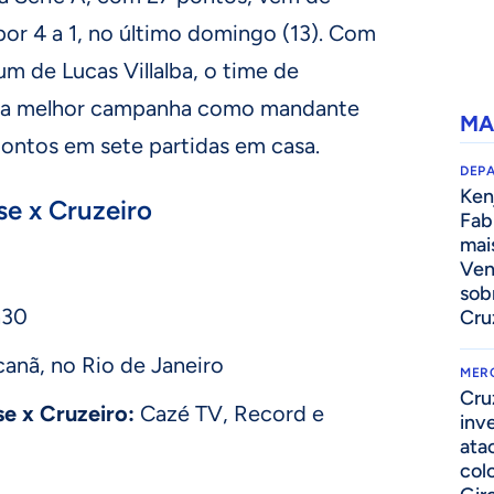
or 4 a 1, no último domingo (13). Com
um de Lucas Villalba, o time de
u a melhor campanha como mandante
MA
ntos em sete partidas em casa.
DEP
Kenj
e x Cruzeiro
Fab
mai
Ven
sob
h30
Cru
anã, no Rio de Janeiro
MER
Cru
se x Cruzeiro:
Cazé TV, Record e
inv
ata
col