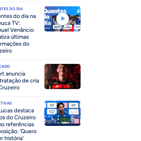
TES DO DIA
ntes do dia na
uca TV:
uel Venâncio
liza últimas
ormações do
zeiro
CADO
rt anuncia
tratação de cria
Cruzeiro
TIVAS
Lucas destaca
los do Cruzeiro
o referências
posição: ‘Quero
r história’