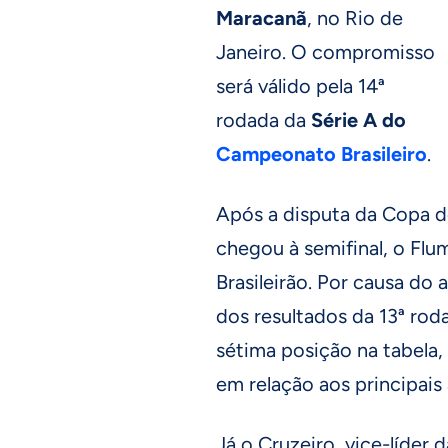
Maracanã
, no Rio de
Janeiro. O compromisso
será válido pela 14ª
rodada da
Série A do
Campeonato Brasileiro
.
Após a disputa da Copa 
chegou à semifinal, o Flu
Brasileirão. Por causa do
dos resultados da 13ª roda
sétima posição na tabela
em relação aos principais 
Já o Cruzeiro, vice-líder