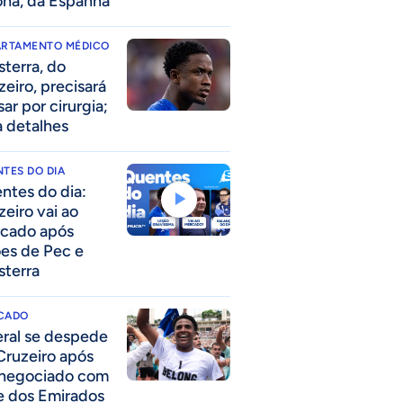
ona, da Espanha
ARTAMENTO MÉDICO
sterra, do
zeiro, precisará
ar por cirurgia;
a detalhes
TES DO DIA
ntes do dia:
zeiro vai ao
cado após
ões de Pec e
sterra
CADO
eral se despede
Cruzeiro após
 negociado com
e dos Emirados