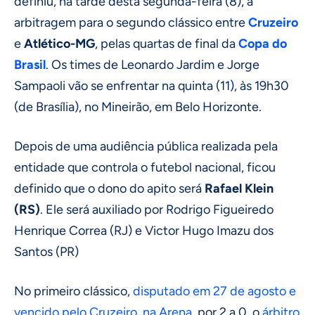
definiu, na tarde desta segunda-feira (8), a
arbitragem para o segundo clássico entre
Cruzeiro
e
Atlético-MG
, pelas quartas de final da
Copa do
Brasil
. Os times de Leonardo Jardim e Jorge
Sampaoli vão se enfrentar na quinta (11), às 19h30
(de Brasília), no Mineirão, em Belo Horizonte.
Depois de uma audiência pública realizada pela
entidade que controla o futebol nacional, ficou
definido que o dono do apito será
Rafael Klein
(RS)
. Ele será auxiliado por Rodrigo Figueiredo
Henrique Correa (RJ) e Victor Hugo Imazu dos
Santos (PR)
No primeiro clássico,
disputado em 27 de agosto e
vencido pelo Cruzeiro, na Arena
, por 2 a 0, o
árbitro