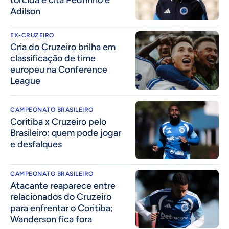
torcida e cita Pedrinho e
Adilson
EX-CRUZEIRO
Cria do Cruzeiro brilha em
classificação de time
europeu na Conference
League
CAMPEONATO BRASILEIRO
Coritiba x Cruzeiro pelo
Brasileiro: quem pode jogar
e desfalques
CAMPEONATO BRASILEIRO
Atacante reaparece entre
relacionados do Cruzeiro
para enfrentar o Coritiba;
Wanderson fica fora