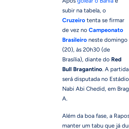
Após
golear o Bahia
e
subir na tabela, o
Cruzeiro
tenta se firmar
de vez no
Campeonato
Brasileiro
neste domingo
(20), às 20h30 (de
Brasília), diante do
Red
Bull Bragantino
. A partida
será disputada no Estádio
Nabi Abi Chedid, em Braga
A.
Além da boa fase, a Rap
manter um tabu que já du