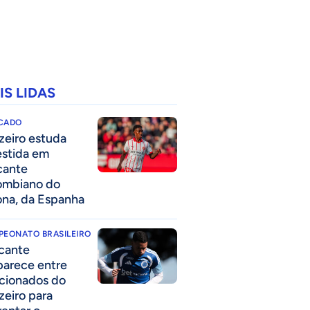
IS LIDAS
CADO
zeiro estuda
estida em
cante
ombiano do
ona, da Espanha
PEONATO BRASILEIRO
cante
parece entre
acionados do
zeiro para