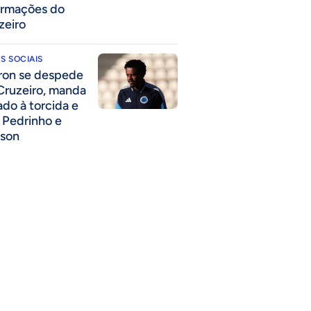
ormações do
zeiro
S SOCIAIS
ron se despede
Cruzeiro, manda
ado à torcida e
a Pedrinho e
lson