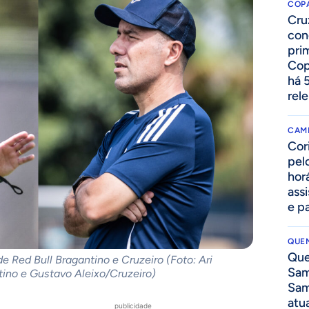
COPA
Cru
con
prim
Cop
há 
rel
CAM
Cor
pelo
hor
assi
e p
QUEN
Que
e Red Bull Bragantino e Cruzeiro (Foto: Ari
Sam
tino e Gustavo Aleixo/Cruzeiro)
Sam
atua
publicidade