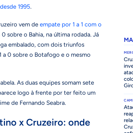
 desde 1995
.
Cruzeiro vem de
empate por 1 a 1 com o
a 0 sobre o Bahia, na última rodada. Já
MA
ga embalado, com dois triunfos
MER
 1 a 0 sobre o Botafogo e o mesmo
Cru
inv
ata
col
a tabela. As duas equipes somam sete
Gir
arece logo à frente por ter feito um
CAM
time de Fernando Seabra.
Ata
rea
tino x Cruzeiro: onde
rel
Cru