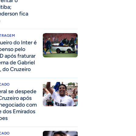
rentar o
itiba;
derson fica
a
ITRAGEM
ueiro do Inter é
penso pelo
D após fraturar
erna de Gabriel
, do Cruzeiro
CADO
eral se despede
Cruzeiro após
 negociado com
e dos Emirados
bes
CADO