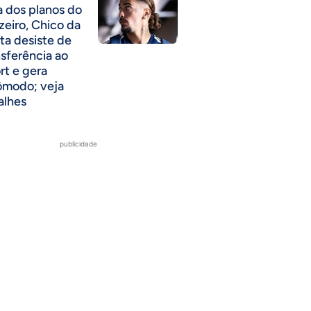
a dos planos do
zeiro, Chico da
ta desiste de
nsferência ao
rt e gera
ômodo; veja
alhes
publicidade