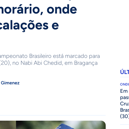
 horário, onde
scalações e
ampeonato Brasileiro está marcado para
20), no Nabi Abi Chedid, em Bragança
ÚL
 Gimenez
ONDE
Em 
pas
Cru
Bras
(30