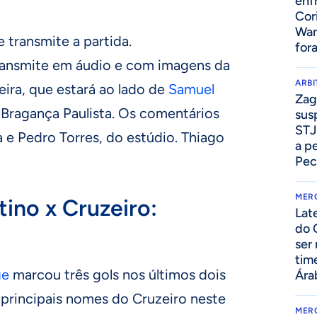
enf
Cor
Wan
 transmite a partida.
for
ansmite em áudio e com imagens da
ARB
ira, que estará ao lado de
Samuel
Zag
Bragança Paulista. Os comentários
sus
STJ
a e Pedro Torres, do estúdio. Thiago
a p
Pec
MER
tino x Cruzeiro:
Lat
do 
ser
tim
ge
marcou três gols nos últimos dois
Ára
 principais nomes do Cruzeiro neste
MER