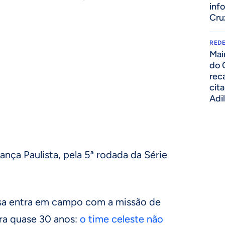
inf
Cru
REDE
Mai
do 
rec
cit
Adi
nça Paulista, pela 5ª rodada da Série
osa entra em campo com a missão de
ra quase 30 anos:
o time celeste não