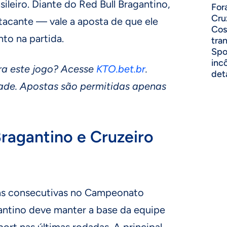
ileiro. Diante do Red Bull Bragantino,
For
Cru
atacante — vale a aposta de que ele
Cos
to na partida.
tra
Spo
inc
ra este jogo? Acesse
KTO.bet.br
.
det
ade. Apostas são permitidas apenas
ragantino e Cruzeiro
ias consecutivas no Campeonato
agantino deve manter a base da equipe
rt nas últimas rodadas. A principal