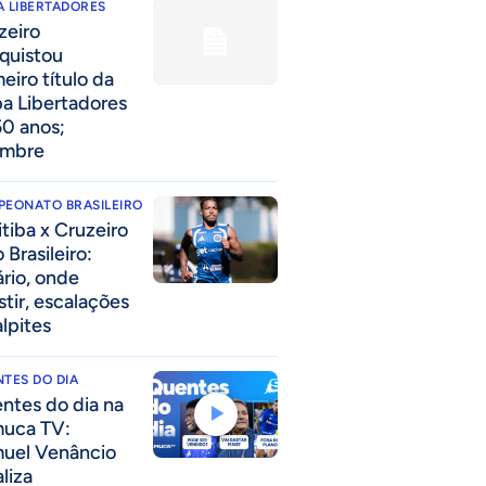
 LIBERTADORES
zeiro
quistou
eiro título da
a Libertadores
50 anos;
embre
PEONATO BRASILEIRO
itiba x Cruzeiro
 Brasileiro:
ário, onde
stir, escalações
alpites
TES DO DIA
ntes do dia na
uca TV:
uel Venâncio
liza