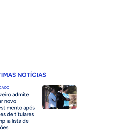
TIMAS NOTÍCIAS
CADO
zeiro admite
er novo
estimento após
es de titulares
plia lista de
ões