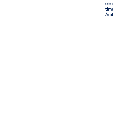
ser
tim
Ára