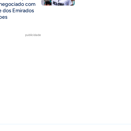
 negociado com
e dos Emirados
bes
publicidade