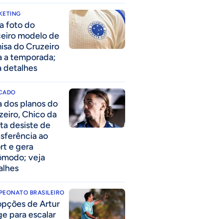
KETING
a foto do
ceiro modelo de
isa do Cruzeiro
a a temporada;
a detalhes
CADO
a dos planos do
zeiro, Chico da
ta desiste de
nsferência ao
rt e gera
ômodo; veja
alhes
PEONATO BRASILEIRO
opções de Artur
ge para escalar