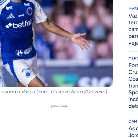
MAR
Vaz
ter
cam
par
vej
MER
For
Cru
Cos
tra
o contra o Vasco (Foto: Gustavo Aleixo/Cruzeiro)
Spo
inc
det
publicidade
CAM
As 
Jor