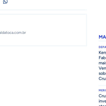
aldatoca.com.br
MA
DEP
Kenj
Fab
mai
Ven
sob
Cru
MER
Cru
inv