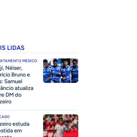
IS LIDAS
ARTAMENTO MÉDICO
i, Néiser,
rício Bruno e
s: Samuel
âncio atualiza
re DM do
zeiro
CADO
zeiro estuda
estida em