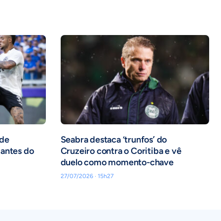
 de
Seabra destaca ‘trunfos’ do
cantes do
Cruzeiro contra o Coritiba e vê
duelo como momento-chave
27/07/2026 · 15h27