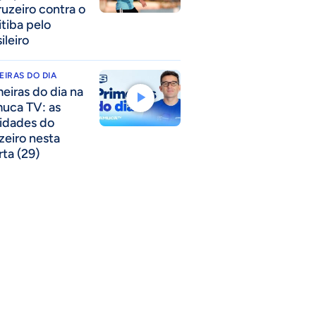
ruzeiro contra o
itiba pelo
ileiro
EIRAS DO DIA
meiras do dia na
uca TV: as
idades do
zeiro nesta
rta (29)