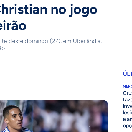
hristian no jogo
eirão
oite deste domingo (27), em Uberlândia,
ão
ÚL
MER
Cru
faz
inv
lesõ
e am
opç