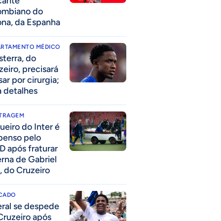
cante
ombiano do
ona, da Espanha
ARTAMENTO MÉDICO
sterra, do
zeiro, precisará
ar por cirurgia;
a detalhes
ITRAGEM
ueiro do Inter é
penso pelo
D após fraturar
erna de Gabriel
, do Cruzeiro
CADO
eral se despede
Cruzeiro após