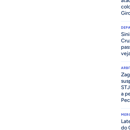
ata
col
Gir
DEP
Sini
Cru
pass
vej
ARB
Zag
sus
STJ
a p
Pec
MER
Lat
do 