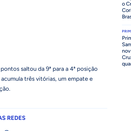
o C
Cor
Bras
PRIM
Pri
Sam
nov
Cru
qua
pontos saltou da 9ª para a 4ª posição
 acumula três vitórias, um empate e
ção.
AS REDES