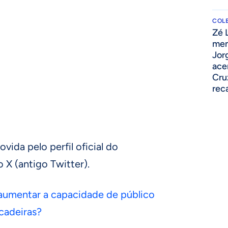
COLE
Zé 
men
Jor
ace
Cru
rec
ida pelo perfil oficial do
 X (antigo Twitter).
 aumentar a capacidade de público
cadeiras?