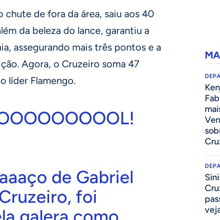
o chute de fora da área, saiu aos 40
além da beleza do lance, garantiu a
hia, assegurando mais três pontos e a
MA
ição. Agora, o Cruzeiro soma 47
DEP
o líder Flamengo.
Kenj
Fab
mai
OOOOOOOOOL!
Ven
sob
Cru
DEP
aaaço de Gabriel
Sini
Cru
Cruzeiro, foi
pass
vej
ela galera como