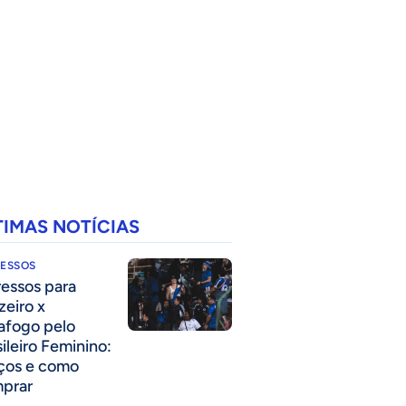
TIMAS NOTÍCIAS
RESSOS
ressos para
zeiro x
afogo pelo
sileiro Feminino:
ços e como
prar