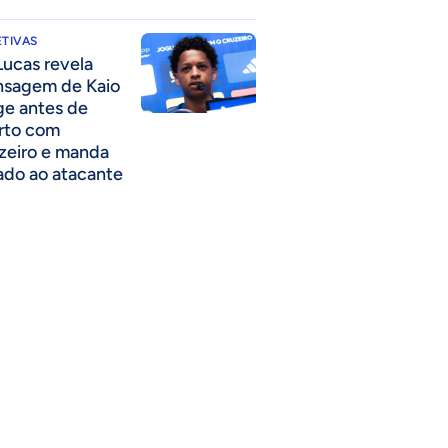
TIVAS
Lucas revela
sagem de Kaio
ge antes de
rto com
zeiro e manda
ado ao atacante