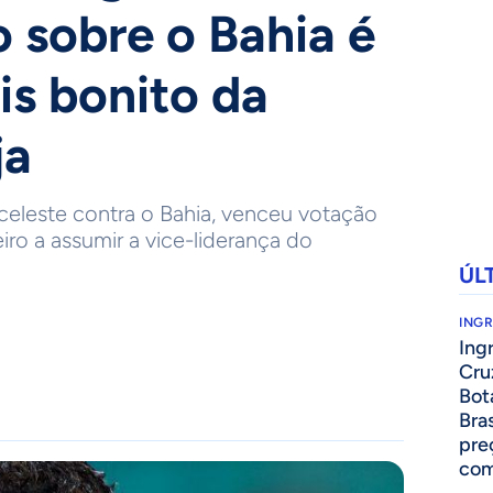
o sobre o Bahia é
is bonito da
ja
celeste contra o Bahia, venceu votação
iro a assumir a vice-liderança do
ÚL
ING
Ing
Cru
Bot
Bra
pre
com