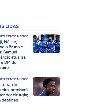
IS LIDAS
ARTAMENTO MÉDICO
i, Néiser,
rício Bruno e
s: Samuel
âncio atualiza
re DM do
zeiro
ARTAMENTO MÉDICO
sterra, do
zeiro, precisará
ar por cirurgia;
a detalhes