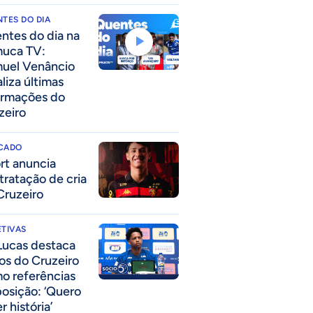
TES DO DIA
ntes do dia na
uca TV:
uel Venâncio
liza últimas
ormações do
zeiro
CADO
rt anuncia
tratação de cria
Cruzeiro
TIVAS
Lucas destaca
los do Cruzeiro
o referências
posição: ‘Quero
r história’