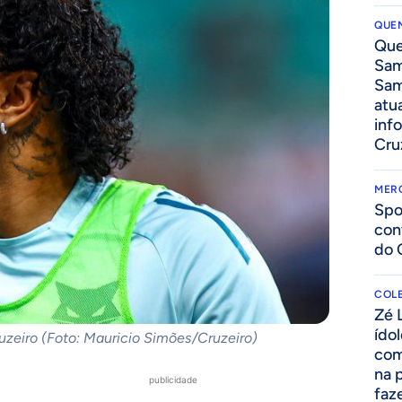
QUEN
Que
Sam
Sam
atua
inf
Cru
MER
Spo
con
do 
COLE
Zé 
ído
uzeiro (Foto: Mauricio Simões/Cruzeiro)
com
na 
publicidade
faze