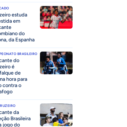
CADO
zeiro estuda
estida em
cante
ombiano do
ona, da Espanha
PEONATO BRASILEIRO
cante do
zeiro é
falque de
ima hora para
o contra o
afogo
CRUZEIRO
cante da
eção Brasileira
 a jogo do