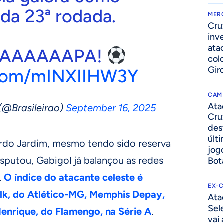
da 23ª rodada.
MER
Cru
inv
ata
AAAAAAAPA!
col
Gir
r.com/mINXIIHW3Y
CAM
Ata
(@Brasileirao)
September 16, 2025
Cru
des
últ
do Jardim, mesmo tendo sido reserva
jog
sputou, Gabigol já balançou as redes
Bot
.
O índice do atacante celeste é
EX-
ulk, do Atlético-MG, Memphis Depay,
Ata
Sel
Henrique, do Flamengo, na Série A
.
vai