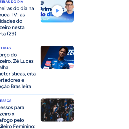
EIRAS DO DIA
meiras do dia na
uca TV: as
idades do
zeiro nesta
rta (29)
TIVAS
forço do
zeiro, Zé Lucas
alha
cterísticas, cita
ertadores e
eção Brasileira
RESSOS
ressos para
zeiro x
afogo pelo
sileiro Feminino: