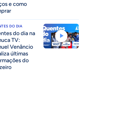
ços e como
prar
TES DO DIA
ntes do dia na
uca TV:
uel Venâncio
liza últimas
ormações do
zeiro