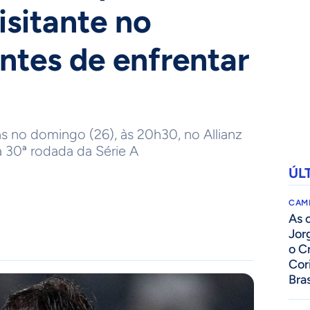
sitante no
antes de enfrentar
ras no domingo (26), às 20h30, no Allianz
a 30ª rodada da Série A
ÚL
CAM
As 
Jor
o C
Cor
Bras