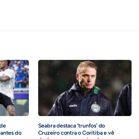
 de
Seabra destaca ‘trunfos’ do
cantes do
Cruzeiro contra o Coritiba e vê