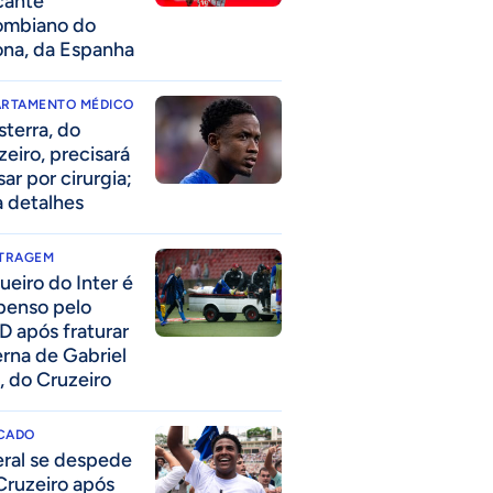
cante
ombiano do
ona, da Espanha
ARTAMENTO MÉDICO
sterra, do
zeiro, precisará
ar por cirurgia;
a detalhes
ITRAGEM
ueiro do Inter é
penso pelo
D após fraturar
erna de Gabriel
, do Cruzeiro
CADO
eral se despede
Cruzeiro após