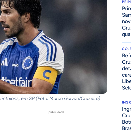
PRIM
Pri
Sam
nov
Cru
qua
COLE
⁠Re
Cru
det
cara
Lib
Sel
rinthians, em SP (Foto: Marco Galvão/Cruzeiro)
ING
Ing
publicidade
Cru
Bot
Bra