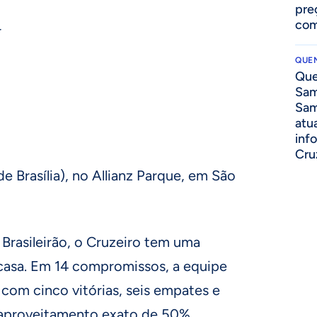
pre
com
r
QUEN
Que
Sam
Sam
atua
inf
Cru
e Brasília), no Allianz Parque, em São
o Brasileirão, o Cruzeiro tem uma
casa. Em 14 compromissos, a equipe
com cinco vitórias, seis empates e
 aproveitamento exato de 50%.