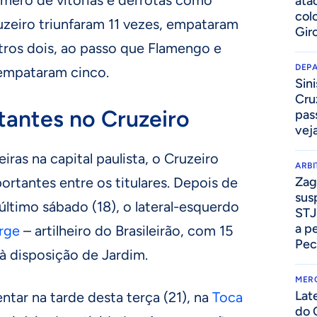
ata
col
uzeiro triunfaram 11 vezes, empataram
Gir
tros dois, ao passo que Flamengo e
DEP
empataram cinco.
Sini
Cru
tantes no Cruzeiro
pass
vej
iras na capital paulista, o Cruzeiro
ARB
rtantes entre os titulares. Depois de
Zag
sus
ltimo sábado (18), o lateral-esquerdo
STJ
a p
rge
– artilheiro do Brasileirão, com 15
Pec
à disposição de Jardim.
MER
Lat
ntar na tarde desta terça (21), na
Toca
do 