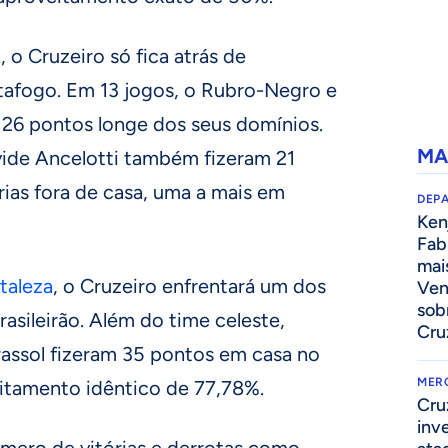
 o Cruzeiro só fica atrás de
tafogo. Em 13 jogos, o Rubro-Negro e
 26 pontos longe dos seus domínios.
MA
ide Ancelotti também fizeram 21
rias fora de casa, uma a mais em
DEP
Kenj
Fab
mai
rtaleza
, o Cruzeiro enfrentará um dos
Ven
sob
sileirão. Além do time celeste,
Cru
rassol fizeram 35 pontos em casa no
MER
tamento idêntico de 77,78%.
Cru
inv
úmero de vitórias e derrotas como