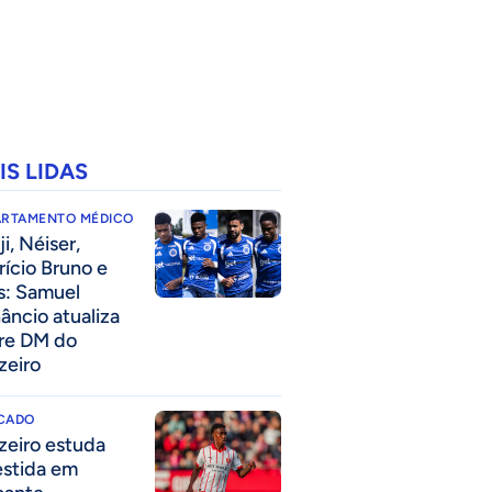
IS LIDAS
ARTAMENTO MÉDICO
i, Néiser,
rício Bruno e
s: Samuel
âncio atualiza
re DM do
zeiro
CADO
zeiro estuda
estida em