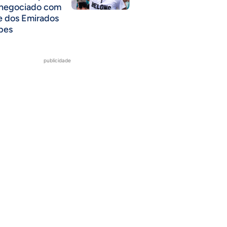
 negociado com
e dos Emirados
bes
publicidade