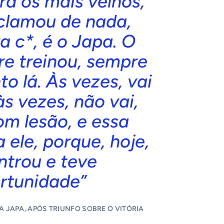
ra os mais velhos,
clamou de nada,
a c*, é o Japa. O
e treinou, sempre
o lá. Às vezes, vai
às vezes, não vai,
om lesão, e essa
a ele, porque, hoje,
ntrou e teve
rtunidade”
A JAPA, APÓS TRIUNFO SOBRE O VITÓRIA