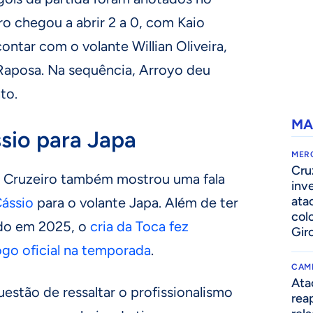
o chegou a abrir 2 a 0, com Kaio
contar com o volante Willian Oliveira,
Raposa. Na sequência, Arroyo deu
to.
MA
sio para Japa
MER
Cru
o Cruzeiro também mostrou uma fala
inv
ata
ássio
para o volante Japa. Além de ter
col
ado em 2025, o
cria da Toca fez
Gir
ogo oficial na temporada
.
CAM
Ata
uestão de ressaltar o profissionalismo
rea