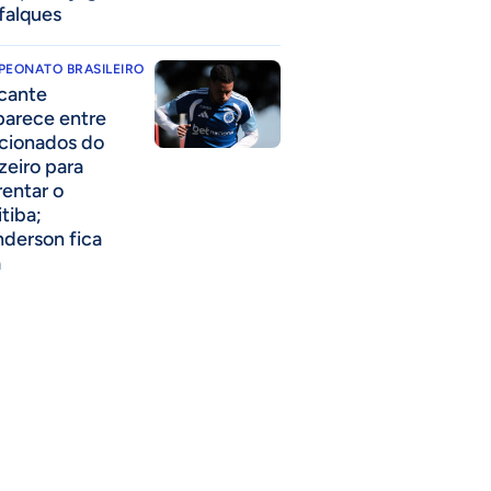
falques
PEONATO BRASILEIRO
cante
parece entre
acionados do
zeiro para
rentar o
itiba;
derson fica
a