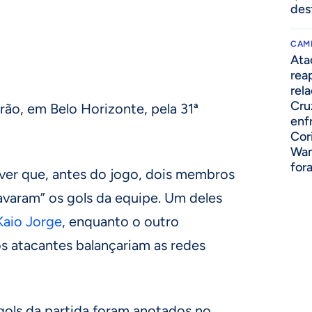
des
CAM
Ata
rea
rel
Cru
rão, em Belo Horizonte, pela 31ª
enf
Cor
Wan
for
 ver que, antes do jogo, dois membros
avaram” os gols da equipe. Um deles
Kaio Jorge
, enquanto o outro
os atacantes balançariam as redes
gols da partida foram anotados no