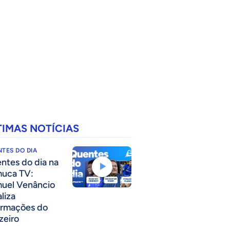
TIMAS NOTÍCIAS
TES DO DIA
ntes do dia na
uca TV:
uel Venâncio
liza
ormações do
zeiro