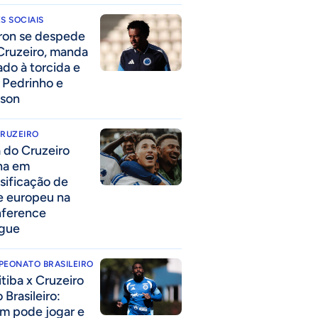
S SOCIAIS
ron se despede
Cruzeiro, manda
ado à torcida e
a Pedrinho e
lson
CRUZEIRO
a do Cruzeiro
lha em
ssificação de
e europeu na
ference
gue
PEONATO BRASILEIRO
itiba x Cruzeiro
 Brasileiro:
m pode jogar e