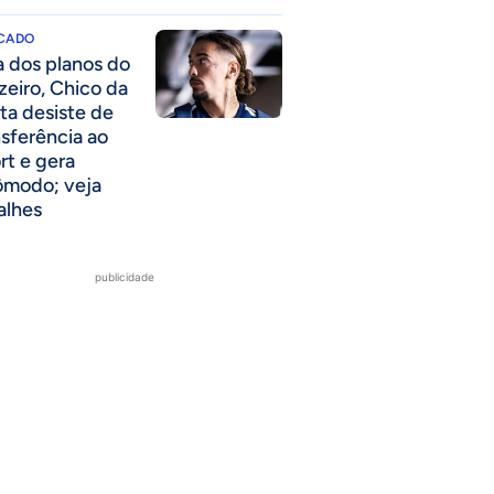
CADO
a dos planos do
zeiro, Chico da
ta desiste de
nsferência ao
rt e gera
ômodo; veja
alhes
publicidade