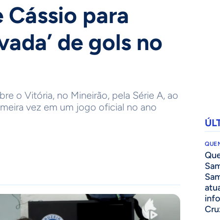
e Cássio para
vada’ de gols no
re o Vitória, no Mineirão, pela Série A, ao
imeira vez em um jogo oficial no ano
ÚL
QUEN
Que
Sam
Sam
atua
inf
Cru