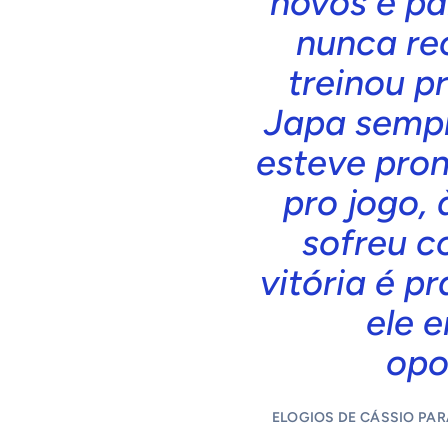
novos e pa
nunca re
treinou pr
Japa sempr
esteve pront
pro jogo, 
sofreu c
vitória é pr
ele e
opo
ELOGIOS DE CÁSSIO PAR