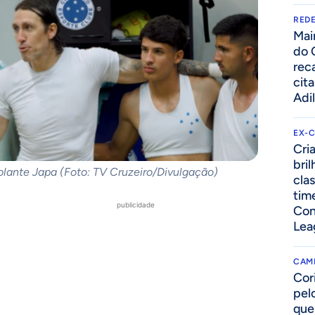
REDE
Mai
do 
rec
cit
Adi
EX-
Cri
bri
volante Japa (Foto: TV Cruzeiro/Divulgação)
cla
tim
publicidade
Con
Lea
CAM
Cor
pelo
que