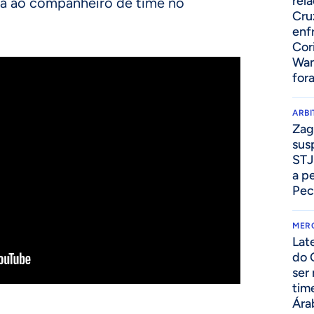
rel
ria ao companheiro de time no
Cru
enf
Cor
Wan
for
ARB
Zag
sus
STJ
a p
Pec
MER
Lat
do 
ser
tim
Ára