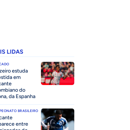
IS LIDAS
CADO
zeiro estuda
estida em
cante
ombiano do
ona, da Espanha
PEONATO BRASILEIRO
cante
parece entre