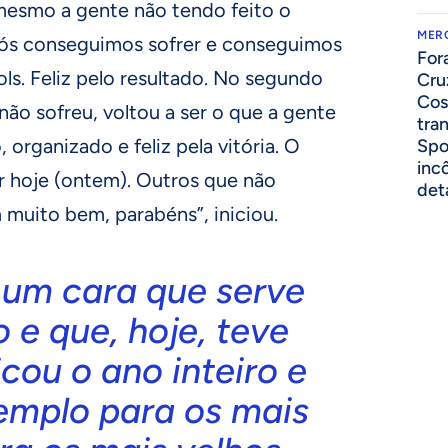
mesmo a gente não tendo feito o
MER
nós conseguimos sofrer e conseguimos
For
ols. Feliz pelo resultado. No segundo
Cru
Cos
não sofreu, voltou a ser o que a gente
tra
 organizado e feliz pela vitória. O
Spo
inc
r hoje (ontem). Outros que não
det
muito bem, parabéns”, iniciou.
 um cara que serve
 e que, hoje, teve
icou o ano inteiro e
emplo para os mais