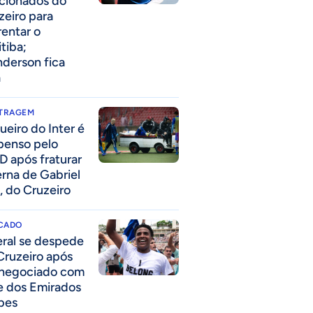
acionados do
zeiro para
rentar o
itiba;
derson fica
a
ITRAGEM
ueiro do Inter é
penso pelo
D após fraturar
erna de Gabriel
, do Cruzeiro
CADO
eral se despede
Cruzeiro após
 negociado com
e dos Emirados
bes