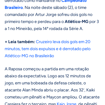
derrotado como mandante no
Campeonato
Brasileiro
. Na noite deste sábado (2), o time
comandado por Artur Jorge sofreu dois gols no
primeiro tempo e perdeu para o
Atlético-MG
por 3
a 1 no Mineirão, pela 14ª rodada da Série A.
+ Leia também:
Cruzeiro leva dois gols em 20
minutos, tem dois expulsos e é derrotado pelo
Atlético-MG no Brasileirão
A Raposa começou a partida em uma rotação
abaixo da expectativa. Logo aos 12 minutos de
jogo, em uma bobeada da defesa celeste, o
atacante Alan Minda abriu o placar. Aos 32′, Kaiki
cometeu um pênalti e Maycon ampliou. O atacante
Cassiera fez o terceiro, mas
Kaio Jorge
, de pênalti,