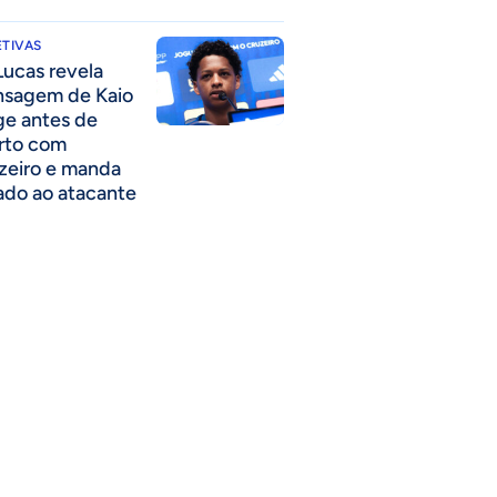
TIVAS
Lucas revela
sagem de Kaio
ge antes de
rto com
zeiro e manda
ado ao atacante