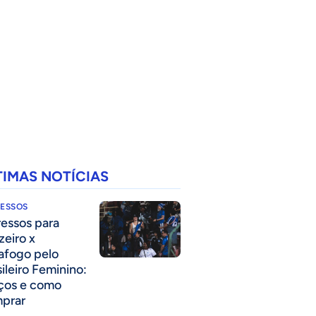
TIMAS NOTÍCIAS
RESSOS
ressos para
zeiro x
afogo pelo
sileiro Feminino:
ços e como
prar