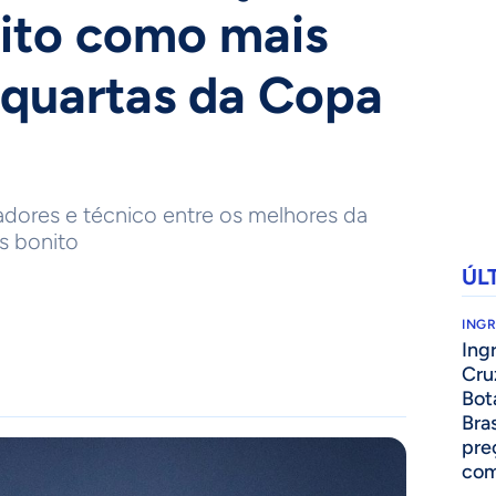
eito como mais
 quartas da Copa
dores e técnico entre os melhores da
is bonito
ÚL
ING
Ing
Cru
Bot
Bra
pre
com