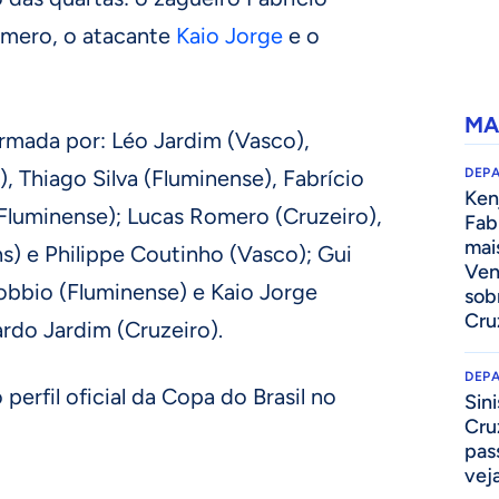
omero, o atacante
Kaio Jorge
e o
MA
rmada por: Léo Jardim (Vasco),
, Thiago Silva (Fluminense), Fabrício
DEP
Kenj
Fluminense); Lucas Romero (Cruzeiro),
Fab
mai
s) e Philippe Coutinho (Vasco); Gui
Ven
obbio (Fluminense) e Kaio Jorge
sob
Cru
ardo Jardim (Cruzeiro).
DEP
 perfil oficial da Copa do Brasil no
Sini
Cru
pass
vej