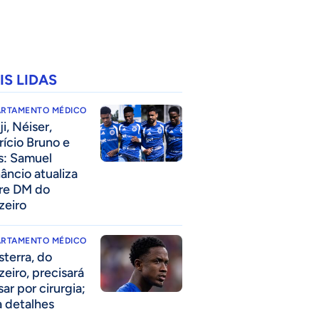
IS LIDAS
ARTAMENTO MÉDICO
i, Néiser,
rício Bruno e
s: Samuel
âncio atualiza
re DM do
zeiro
ARTAMENTO MÉDICO
sterra, do
zeiro, precisará
ar por cirurgia;
a detalhes