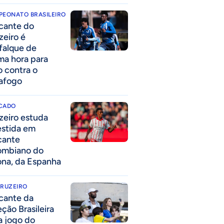
PEONATO BRASILEIRO
cante do
zeiro é
falque de
ima hora para
o contra o
afogo
CADO
zeiro estuda
estida em
cante
ombiano do
ona, da Espanha
CRUZEIRO
cante da
eção Brasileira
 a jogo do