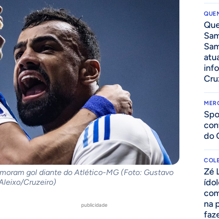
QUEN
Que
Sam
Sam
atua
inf
Cru
MER
Spo
con
do 
COLE
Zé 
emoram gol diante do Atlético-MG (Foto: Gustavo
ído
Aleixo/Cruzeiro)
com
na 
publicidade
faze