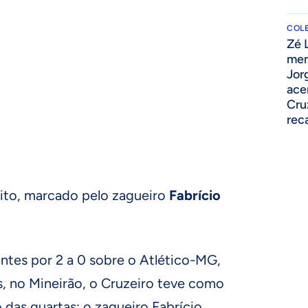
COLE
Zé 
men
Jor
ace
Cru
rec
nito, marcado pelo zagueiro
Fabrício
ntes por 2 a 0 sobre o Atlético-MG,
s, no Mineirão, o Cruzeiro teve como
 das quartas: o zagueiro Fabrício