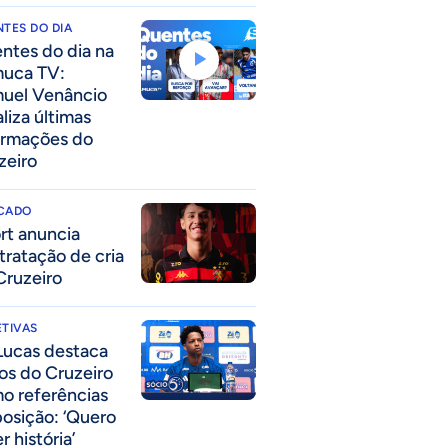
TES DO DIA
ntes do dia na
uca TV:
uel Venâncio
liza últimas
ormações do
zeiro
CADO
rt anuncia
tratação de cria
Cruzeiro
TIVAS
Lucas destaca
los do Cruzeiro
o referências
posição: ‘Quero
r história’