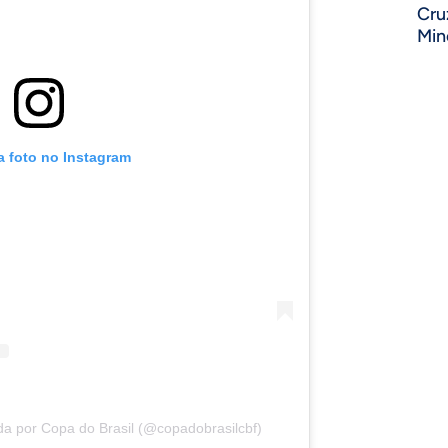
Cru
Min
a foto no Instagram
a por Copa do Brasil (@copadobrasilcbf)