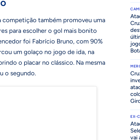
do
CAM
Ata
, a competição também promoveu uma
Cru
des
es para escolher o gol mais bonito
últ
 vencedor foi Fabrício Bruno, com 90%
jog
Bot
rcou um golaço no jogo de ida, na
abrindo o placar no clássico. Na mesma
MER
ou o segundo.
Cru
inv
ata
col
Gir
EX-
Ata
Sel
vai