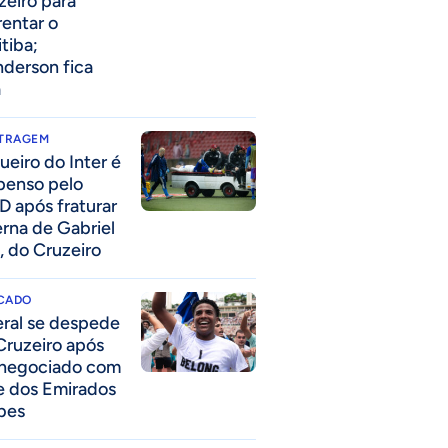
zeiro para
rentar o
itiba;
derson fica
a
ITRAGEM
ueiro do Inter é
penso pelo
D após fraturar
erna de Gabriel
, do Cruzeiro
CADO
eral se despede
Cruzeiro após
 negociado com
e dos Emirados
bes