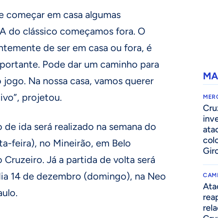
 de começar em casa algumas
a. A do clássico começamos fora. O
ntemente de ser em casa ou fora, é
portante. Pode dar um caminho para
MA
o jogo. Na nossa casa, vamos querer
ivo”, projetou.
MER
Cru
inv
o de ida será realizado na semana do
ata
col
a-feira), no Mineirão, em Belo
Gir
ruzeiro. Já a partida de volta será
dia 14 de dezembro (domingo), na Neo
CAM
Ata
ulo.
rea
rel