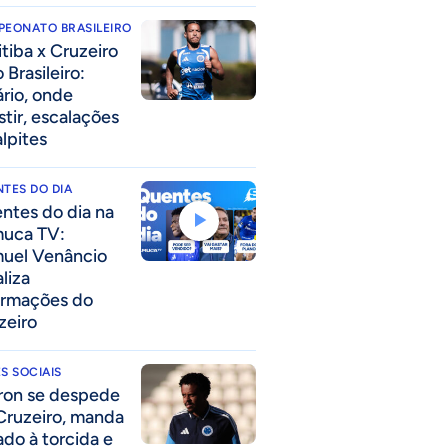
PEONATO BRASILEIRO
itiba x Cruzeiro
 Brasileiro:
ário, onde
stir, escalações
alpites
TES DO DIA
ntes do dia na
uca TV:
uel Venâncio
liza
ormações do
zeiro
S SOCIAIS
ron se despede
Cruzeiro, manda
ado à torcida e