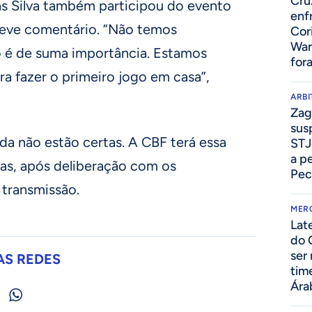
Cru
as Silva também participou do evento
enf
breve comentário. “Não temos
Cor
Wan
go é de suma importância. Estamos
for
a fazer o primeiro jogo em casa”,
ARB
Zag
sus
nda não estão certas. A CBF terá essa
STJ
a p
ias, após deliberação com os
Pec
 transmissão.
MER
Lat
do 
ser
AS REDES
tim
Ára