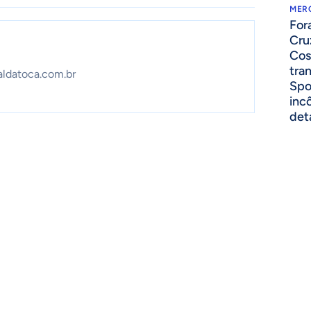
MER
For
Cru
Cos
tra
aldatoca.com.br
Spo
inc
det