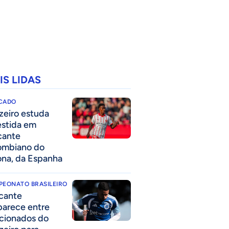
IS LIDAS
CADO
zeiro estuda
estida em
cante
ombiano do
ona, da Espanha
PEONATO BRASILEIRO
cante
parece entre
acionados do