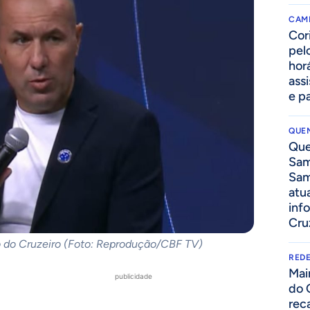
CAM
Cor
pelo
hor
assi
e p
QUEN
Que
Sam
Sam
atua
inf
Cru
o do Cruzeiro (Foto: Reprodução/CBF TV)
REDE
Mai
publicidade
do 
rec