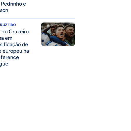
a Pedrinho e
lson
CRUZEIRO
a do Cruzeiro
lha em
ssificação de
e europeu na
ference
gue