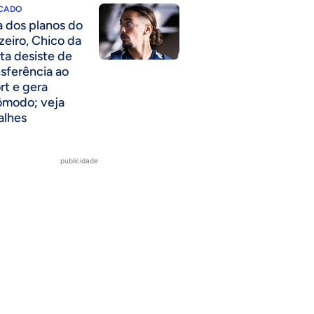
CADO
a dos planos do
zeiro, Chico da
ta desiste de
nsferência ao
rt e gera
ômodo; veja
alhes
publicidade