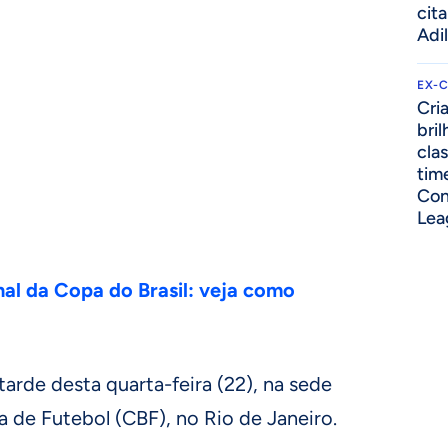
cit
Adi
EX-
Cri
bri
cla
tim
Con
Lea
nal da Copa do Brasil: veja como
tarde desta quarta-feira (22), na sede
a de Futebol (CBF), no Rio de Janeiro.