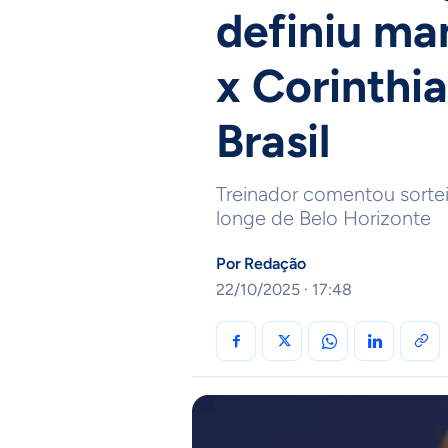
definiu ma
x Corinthi
Brasil
Treinador comentou sortei
longe de Belo Horizonte
Por
Redação
22/10/2025 · 17:48