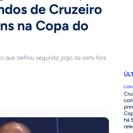
ndos de Cruzeiro
ans na Copa do
o que definiu segundo jogo da semi fora
ÚL
COPA
Cru
con
prim
Cop
há 
rel