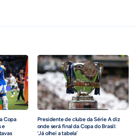
na Copa
Presidente de clube da Série A diz
s e
onde será final da Copa do Brasil:
itavas
‘Já olhei a tabela’