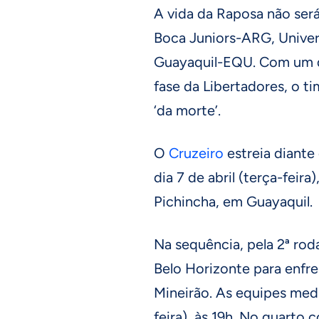
A vida da Raposa não será
Boca Juniors-ARG, Univer
Guayaquil-EQU. Com um do
fase da Libertadores, o t
‘da morte’.
O
Cruzeiro
estreia diant
dia 7 de abril (terça-feir
Pichincha, em Guayaquil.
Na sequência, pela 2ª rod
Belo Horizonte para enfre
Mineirão. As equipes medir
feira), às 19h. No quarto