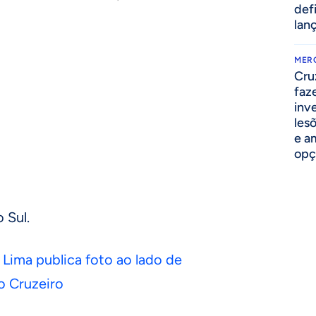
def
lan
MER
Cru
faz
inv
lesõ
e am
opç
 Sul.
Lima publica foto ao lado de
o Cruzeiro