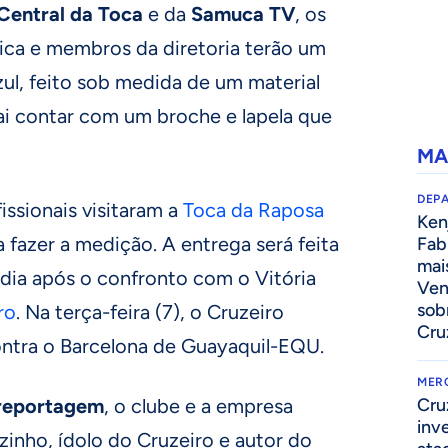
Central da Toca
e da
Samuca TV
, os
ica e membros da diretoria terão um
ul, feito sob medida de um material
ai contar com um broche e lapela que
MA
DEP
issionais visitaram a
Toca da Raposa
Kenj
a fazer a medição. A entrega será feita
Fab
mai
m dia após o confronto com o Vitória
Ven
sob
ro
. Na terça-feira (7), o Cruzeiro
Cru
ontra o Barcelona de Guayaquil-EQU.
MER
 reportagem
, o clube e a empresa
Cru
inv
inho, ídolo do Cruzeiro e autor do