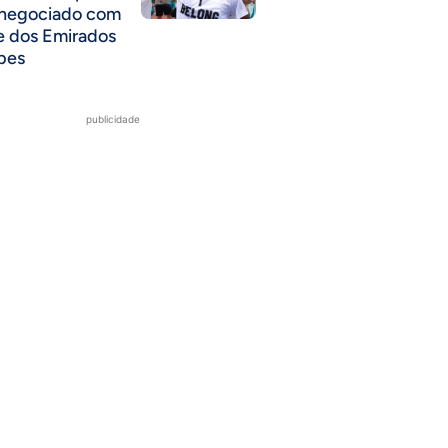
 negociado com
e dos Emirados
bes
publicidade