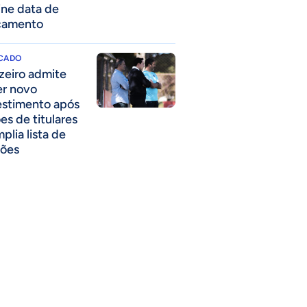
ine data de
çamento
CADO
zeiro admite
er novo
estimento após
es de titulares
plia lista de
ões