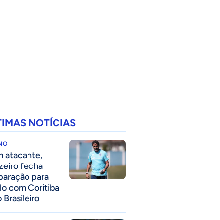
TIMAS NOTÍCIAS
INO
 atacante,
zeiro fecha
paração para
lo com Coritiba
 Brasileiro