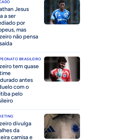
CADO
athan Jesus
a a ser
ediado por
opeus, mas
zeiro não pensa
saída
PEONATO BRASILEIRO
zeiro tem quase
time
durado antes
duelo com o
itiba pelo
ileiro
KETING
zeiro divulga
alhes da
ceira camisa e