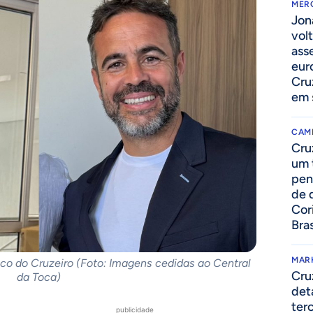
MER
Jon
volt
ass
eur
Cru
em 
CAM
Cru
um 
pen
de 
Cor
Bras
MAR
ico do Cruzeiro (Foto: Imagens cedidas ao Central
Cru
da Toca)
det
ter
publicidade