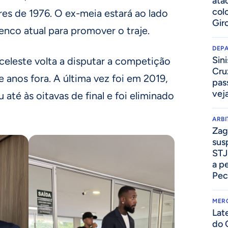
ata
col
res de 1976. O ex-meia estará ao lado
Gir
enco atual para promover o traje.
DEP
Sini
celeste volta a disputar a competição
Cru
 anos fora. A última vez foi em 2019,
pass
vej
até às oitavas de final e foi eliminado
ARB
Zag
sus
STJ
a p
Pec
MER
Lat
do 