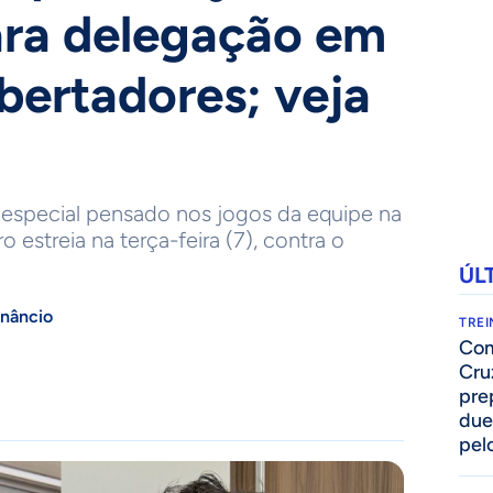
ara delegação em
bertadores; veja
e especial pensado nos jogos da equipe na
 estreia na terça-feira (7), contra o
ÚL
nâncio
TRE
Com
Cru
pre
due
pelo