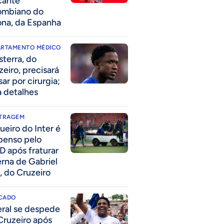
cante
ombiano do
ona, da Espanha
ARTAMENTO MÉDICO
sterra, do
zeiro, precisará
ar por cirurgia;
a detalhes
ITRAGEM
ueiro do Inter é
penso pelo
D após fraturar
erna de Gabriel
, do Cruzeiro
CADO
eral se despede
Cruzeiro após