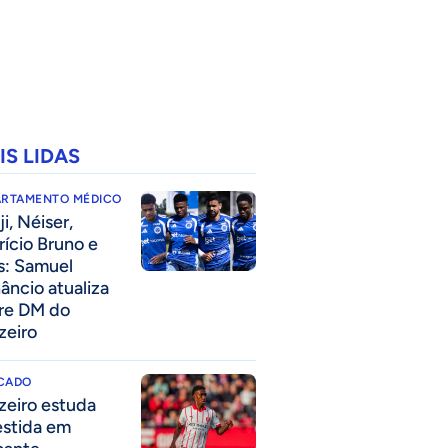
IS LIDAS
ARTAMENTO MÉDICO
i, Néiser,
rício Bruno e
s: Samuel
âncio atualiza
re DM do
zeiro
CADO
zeiro estuda
estida em