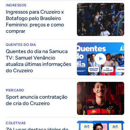
INGRESSOS
Ingressos para Cruzeiro x
Botafogo pelo Brasileiro
Feminino: preços e como
comprar
QUENTES DO DIA
Quentes do dia na Samuca
TV: Samuel Venâncio
atualiza últimas informações
do Cruzeiro
MERCADO
Sport anuncia contratação
de cria do Cruzeiro
COLETIVAS
Zé Lucas destaca ídolos do