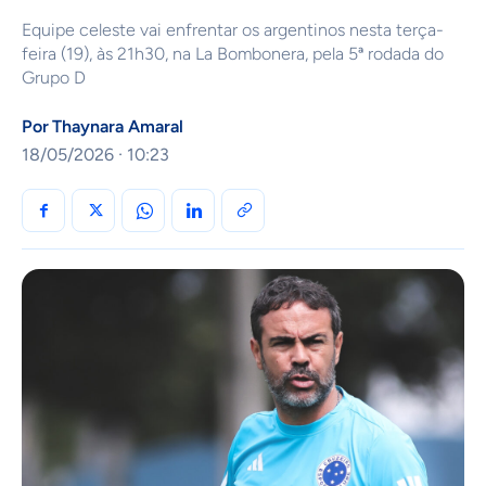
Equipe celeste vai enfrentar os argentinos nesta terça-
feira (19), às 21h30, na La Bombonera, pela 5ª rodada do
Grupo D
Por
Thaynara Amaral
18/05/2026 · 10:23