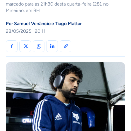
marcado para as 21h30 desta quarta-feira (28), no
Mineirão, em BH
Por
Samuel Venâncio
e
Tiago Mattar
28/05/2025 · 20:11