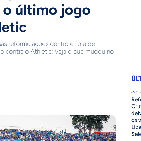
 o último jogo
letic
sas reformulações dentro e fora de
o contra o Athletic; veja o que mudou no
ÚL
COLE
⁠Re
Cru
det
cara
Lib
Sel