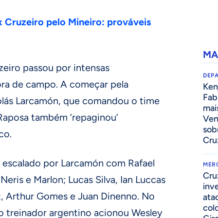
x Cruzeiro pelo Mineiro: prováveis
MA
zeiro passou por intensas
DEP
ora de campo. A começar pela
Kenj
Fab
olás Larcamón, que comandou o time
mai
 Raposa também ‘repaginou’
Ven
sob
co.
Cru
oi escalado por Larcamón com Rafael
MER
Cru
 Neris e Marlon; Lucas Silva, Ian Luccas
inv
t, Arthur Gomes e Juan Dinenno. No
ata
col
 treinador argentino acionou Wesley