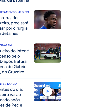
ona, da Espanha
ARTAMENTO MÉDICO
sterra, do
zeiro, precisará
ar por cirurgia;
a detalhes
ITRAGEM
ueiro do Inter é
penso pelo
D após fraturar
erna de Gabriel
, do Cruzeiro
TES DO DIA
ntes do dia:
zeiro vai ao
cado após
ões de Pec e