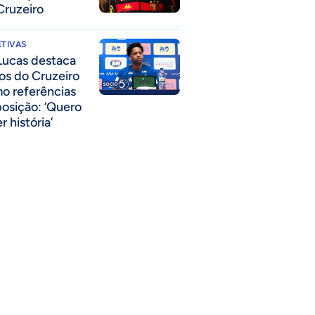
Cruzeiro
TIVAS
Lucas destaca
los do Cruzeiro
o referências
posição: ‘Quero
r história’