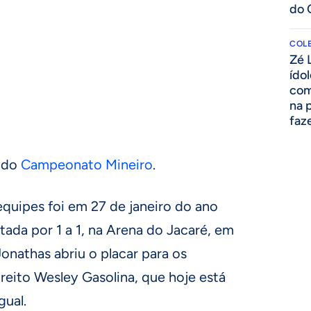
do 
COLE
Zé 
ído
com
na 
faze
s do
Campeonato Mineiro
.
 equipes foi em 27 de janeiro do ano
ada por 1 a 1, na Arena do Jacaré, em
onathas abriu o placar para os
direito Wesley Gasolina, que hoje está
gual.