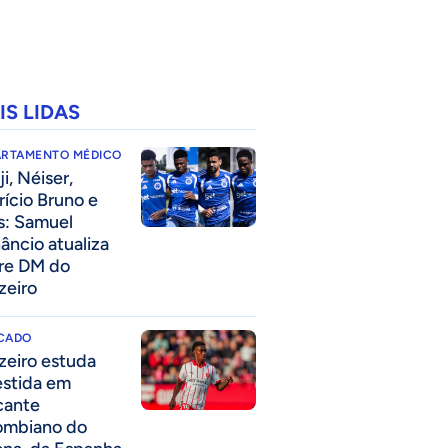
IS LIDAS
ARTAMENTO MÉDICO
i, Néiser,
rício Bruno e
s: Samuel
âncio atualiza
re DM do
zeiro
CADO
zeiro estuda
estida em
cante
ombiano do