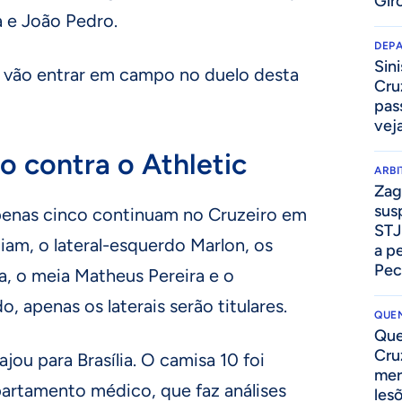
Gir
a e João Pedro.
DEP
Sini
s vão entrar em campo no duelo desta
Cru
pass
vej
o contra o Athletic
ARB
Zag
sus
penas cinco continuam no Cruzeiro em
STJ
lliam, o lateral-esquerdo Marlon, os
a p
Pec
pa, o meia Matheus Pereira e o
 apenas os laterais serão titulares.
QUEN
Que
Cru
jou para Brasília. O camisa 10 foi
mer
rtamento médico, que faz análises
les