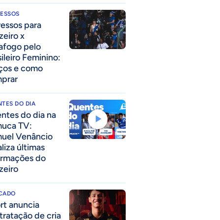
RESSOS
ressos para
zeiro x
afogo pelo
sileiro Feminino:
ços e como
prar
TES DO DIA
ntes do dia na
uca TV:
uel Venâncio
liza últimas
ormações do
zeiro
CADO
rt anuncia
tratação de cria