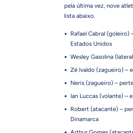
pela última vez, nove atle
lista abaixo.
Rafael Cabral (goleiro) 
Estados Unidos
Wesley Gasolina (latera
Zé Ivaldo (zagueiro) –
Neris (zagueiro) – pert
Ian Luccas (volante) – 
Robert (atacante) – p
Dinamarca
Arthur Gomes (atacant