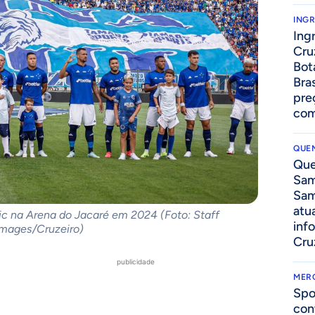
ING
Ing
Cru
Bot
Bra
pre
com
QUEN
Que
Sam
Sam
atua
tic na Arena do Jacaré em 2024 (Foto: Staff
inf
Images/Cruzeiro)
Cru
publicidade
MER
Spo
con