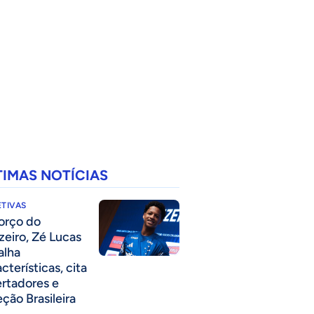
TIMAS NOTÍCIAS
TIVAS
forço do
zeiro, Zé Lucas
alha
cterísticas, cita
ertadores e
eção Brasileira