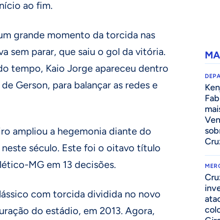
ício ao fim.
 um grande momento da torcida nas
 sem parar, que saiu o gol da vitória.
MA
do tempo, Kaio Jorge apareceu dentro
DEP
de Gerson, para balançar as redes e
Kenj
Fab
mai
Ven
iro ampliou a hegemonia diante do
sob
Cru
 neste século. Este foi o oitavo título
lético-MG em 13 decisões.
MER
Cru
inv
clássico com torcida dividida no novo
ata
col
uração do estádio, em 2013. Agora,