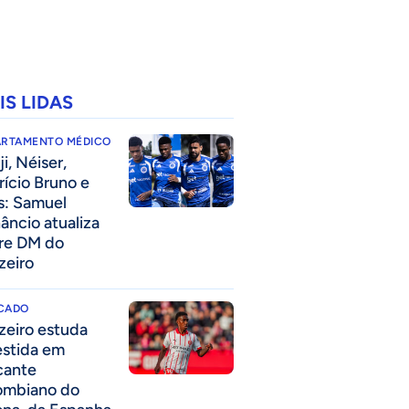
IS LIDAS
ARTAMENTO MÉDICO
i, Néiser,
rício Bruno e
s: Samuel
âncio atualiza
re DM do
zeiro
CADO
zeiro estuda
estida em
cante
ombiano do