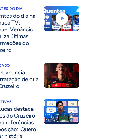
TES DO DIA
ntes do dia na
uca TV:
uel Venâncio
liza últimas
ormações do
zeiro
CADO
rt anuncia
tratação de cria
Cruzeiro
TIVAS
Lucas destaca
los do Cruzeiro
o referências
posição: ‘Quero
r história’