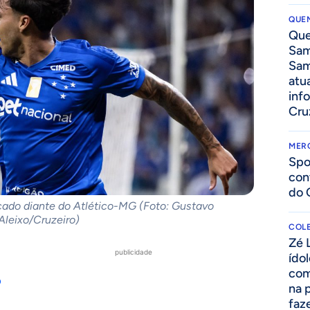
QUEN
Que
Sam
Sam
atua
inf
Cru
MER
Spo
con
do 
cado diante do Atlético-MG (Foto: Gustavo
Aleixo/Cruzeiro)
COLE
Zé 
publicidade
ído
com
o
na 
faze