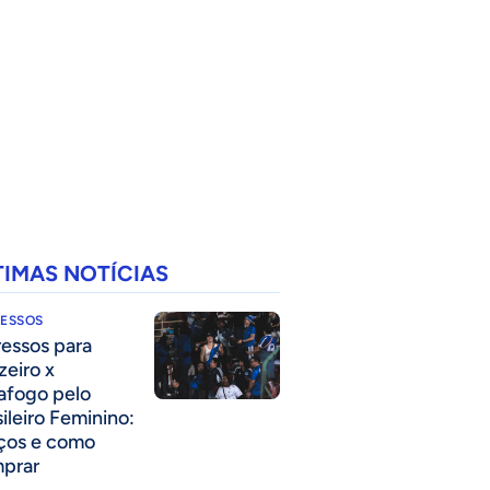
TIMAS NOTÍCIAS
RESSOS
ressos para
zeiro x
afogo pelo
sileiro Feminino:
ços e como
prar