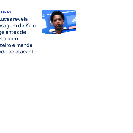
TIVAS
Lucas revela
sagem de Kaio
ge antes de
rto com
zeiro e manda
ado ao atacante