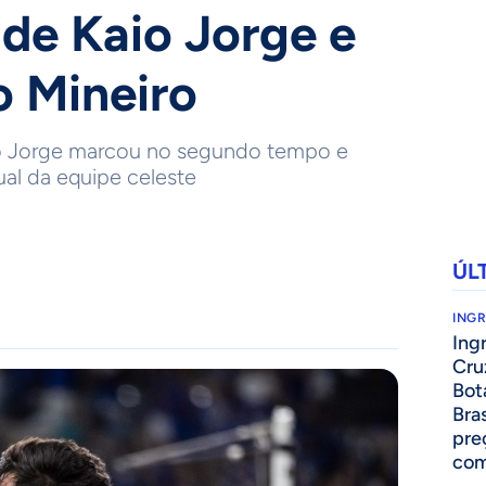
 de Kaio Jorge e
o Mineiro
aio Jorge marcou no segundo tempo e
dual da equipe celeste
ÚL
ING
Ing
Cru
Bot
Bra
pre
com