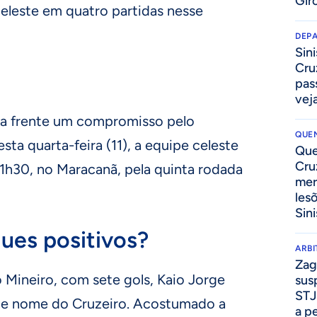
Gir
 celeste em quatro partidas nesse
DEP
Sini
Cru
pass
vej
ela frente um compromisso pelo
QUEN
esta quarta-feira (11), a equipe celeste
Que
Cru
1h30, no Maracanã, pela quinta rodada
mer
les
Sini
ues positivos?
ARB
Zag
 Mineiro, com sete gols, Kaio Jorge
sus
STJ
nde nome do Cruzeiro. Acostumado a
a p