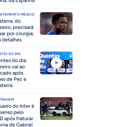
ona, da Espanha
ARTAMENTO MÉDICO
sterra, do
zeiro, precisará
ar por cirurgia;
a detalhes
TES DO DIA
ntes do dia:
zeiro vai ao
cado após
ões de Pec e
sterra
ITRAGEM
ueiro do Inter é
penso pelo
D após fraturar
erna de Gabriel