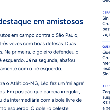
Gir
DEP
Sini
 destaque em amistosos
Cru
pass
vej
utos em campo contra o São Paulo,
 três vezes com boas defesas. Duas
QUEN
. Na primeira, o goleiro defendeu o
Que
Cru
é esquerdo. Já na segunda, abafou
mer
novamente com o pé esquerdo.
les
Sini
tra o Atlético-MG, Léo fez um ‘milagre’
ARB
ios. Em posição que parecia irregular,
Zag
sus
u da intermediária com a bola livre de
STJ
a p
to esquerdo. O goleiro celeste