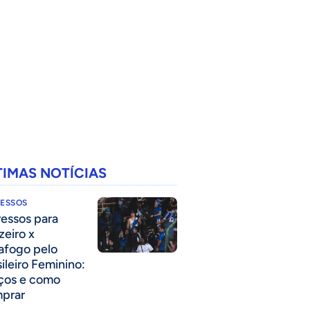
TIMAS NOTÍCIAS
RESSOS
ressos para
zeiro x
afogo pelo
sileiro Feminino:
ços e como
prar