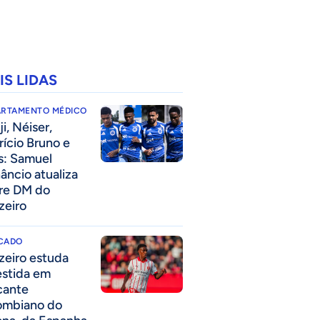
IS LIDAS
ARTAMENTO MÉDICO
i, Néiser,
rício Bruno e
s: Samuel
âncio atualiza
re DM do
zeiro
CADO
zeiro estuda
estida em
cante
ombiano do