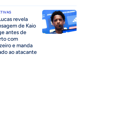
TIVAS
Lucas revela
sagem de Kaio
ge antes de
rto com
zeiro e manda
ado ao atacante