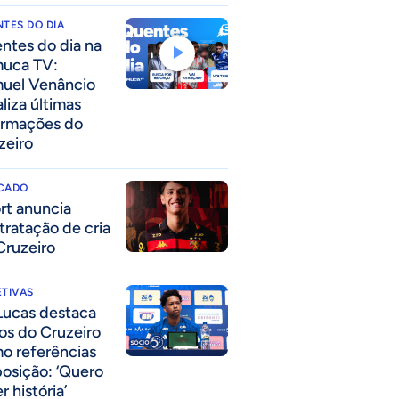
TES DO DIA
ntes do dia na
uca TV:
uel Venâncio
liza últimas
ormações do
zeiro
CADO
rt anuncia
tratação de cria
Cruzeiro
TIVAS
Lucas destaca
los do Cruzeiro
o referências
posição: ‘Quero
r história’