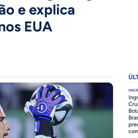
ão e explica
 nos EUA
ÚL
ING
Ing
Cru
Bot
Bra
pre
com