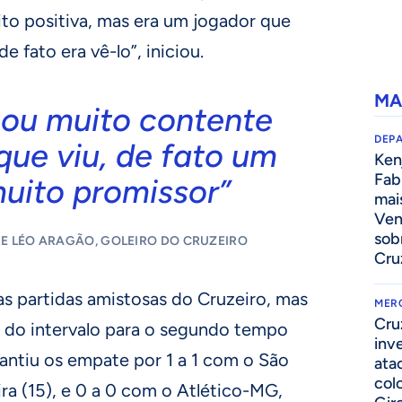
to positiva, mas era um jogador que
e fato era vê-lo”, iniciou.
MA
cou muito contente
DEP
que viu, de fato um
Kenj
Fab
muito promissor”
mai
Ven
sob
E LÉO ARAGÃO, GOLEIRO DO CRUZEIRO
Cru
as partidas amistosas do Cruzeiro, mas
MER
Cru
a do intervalo para o segundo tempo
inv
rantiu os empate por 1 a 1 com o São
ata
col
ira (15), e 0 a 0 com o Atlético-MG,