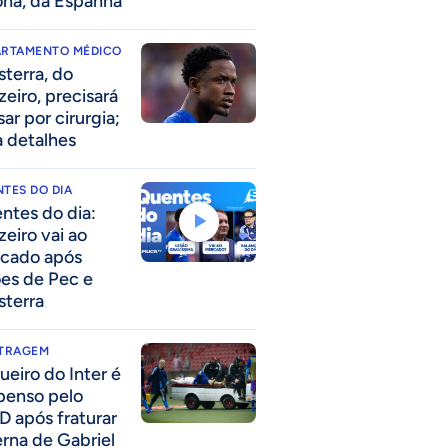
ona, da Espanha
ARTAMENTO MÉDICO
sterra, do
zeiro, precisará
ar por cirurgia;
a detalhes
TES DO DIA
ntes do dia:
zeiro vai ao
cado após
ões de Pec e
sterra
ITRAGEM
ueiro do Inter é
penso pelo
D após fraturar
erna de Gabriel