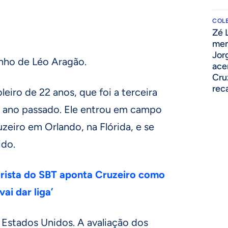
COLE
Zé 
men
Jor
nho de Léo Aragão.
ace
Cru
rec
leiro de 22 anos, que foi a terceira
 ano passado. Ele entrou em campo
zeiro em Orlando, na Flórida, e se
ido.
ista do SBT aponta Cruzeiro como
ai dar liga’
 Estados Unidos. A avaliação dos