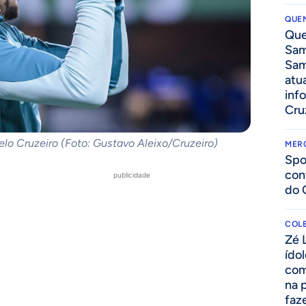
QUEN
Que
Sam
Sam
atua
inf
Cru
elo Cruzeiro (Foto: Gustavo Aleixo/Cruzeiro)
MER
Spo
con
publicidade
do 
COLE
Zé 
ído
com
na 
faze