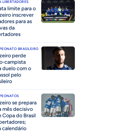
 LIBERTADORES
ta limite para o
zeiro inscrever
adores para as
avas da
ertadores
PEONATO BRASILEIRO
zeiro perde
o-campista
a duelo com o
assol pelo
ileiro
PEONATOS
zeiro se prepara
a mês decisivo
 Copa do Brasil
ibertadores;
a calendário