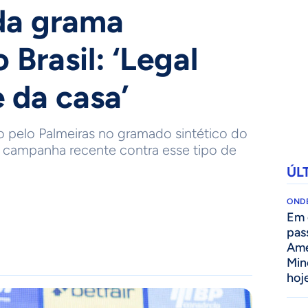
 da grama
 Brasil: ‘Legal
 da casa’
 pelo Palmeiras no gramado sintético do
ou campanha recente contra esse tipo de
ÚL
ONDE
Em 
pas
Amé
Min
hoj