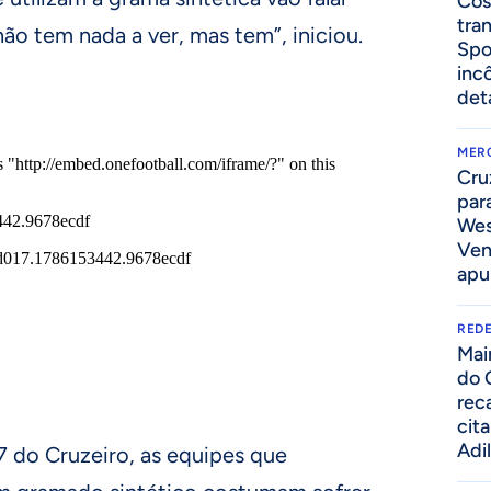
Cos
tra
ão tem nada a ver, mas tem”, iniciou.
Spo
inc
det
MER
Cru
par
Wes
Ven
apu
REDE
Mai
do 
rec
cit
Adi
 do Cruzeiro, as equipes que