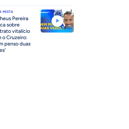
 MISTA
heus Pereira
nca sobre
rato vitalício
 o Cruzeiro:
m penso duas
es’