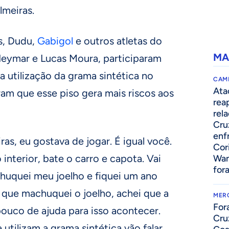
lmeiras.
s, Dudu,
Gabigol
e outros atletas do
MA
 Neymar e Lucas Moura, participaram
 utilização da grama sintética no
CAM
Ata
aram que esse piso gera mais riscos aos
rea
rel
Cru
enf
as, eu gostava de jogar. É igual você.
Cor
interior, bate o carro e capota. Vai
Wan
for
chuquei meu joelho e fiquei um ano
 que machuquei o joelho, achei que a
MER
For
ouco de ajuda para isso acontecer.
Cru
 utilizam a grama sintética vão falar