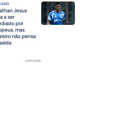
CADO
athan Jesus
a a ser
ediado por
opeus, mas
zeiro não pensa
saída
publicidade