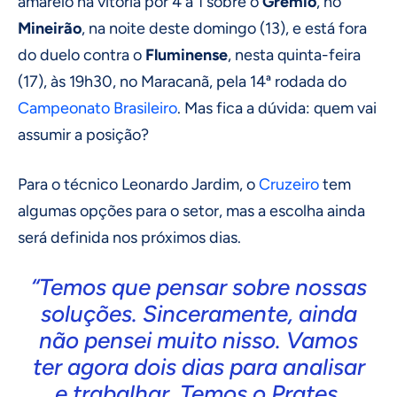
amarelo na vitória por 4 a 1 sobre o
Grêmio
, no
Mineirão
, na noite deste domingo (13), e está fora
do duelo contra o
Fluminense
, nesta quinta-feira
(17), às 19h30, no Maracanã, pela 14ª rodada do
Campeonato Brasileiro
. Mas fica a dúvida: quem vai
assumir a posição?
Para o técnico Leonardo Jardim, o
Cruzeiro
tem
algumas opções para o setor, mas a escolha ainda
será definida nos próximos dias.
“Temos que pensar sobre nossas
soluções. Sinceramente, ainda
não pensei muito nisso. Vamos
ter agora dois dias para analisar
e trabalhar. Temos o Prates,