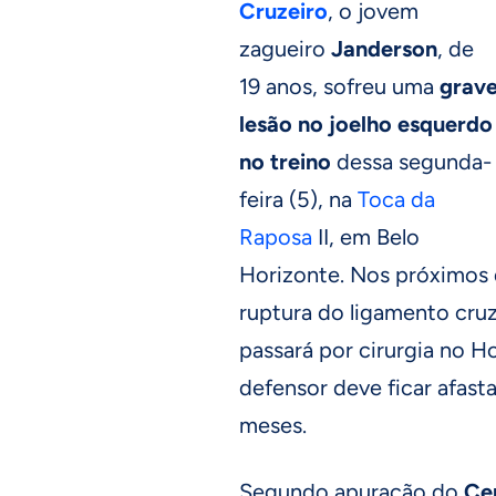
Cruzeiro
, o jovem
zagueiro
Janderson
, de
19 anos, sofreu uma
grav
lesão no joelho esquerdo
no treino
dessa segunda-
feira (5), na
Toca da
Raposa
II, em Belo
Horizonte. Nos próximos 
ruptura do ligamento cru
passará por cirurgia no H
defensor deve ficar afas
meses.
Segundo apuração do
Ce