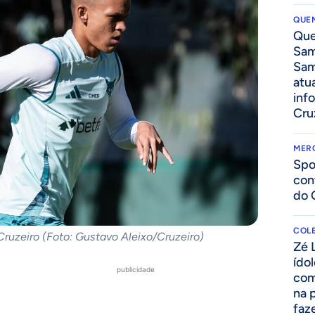
QUEN
Que
Sam
Sam
atua
inf
Cru
MER
Spo
con
do 
COLE
ruzeiro (Foto: Gustavo Aleixo/Cruzeiro)
Zé 
ído
publicidade
com
na 
faze