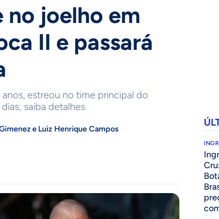
e no joelho em
oca II e passará
a
anos, estreou no time principal do
dias; saiba detalhes
ÚL
 Gimenez
e
Luiz Henrique Campos
ING
Ing
Cru
Bot
Bra
pre
com