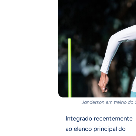
Janderson em treino do C
Integrado recentemente
ao elenco principal do