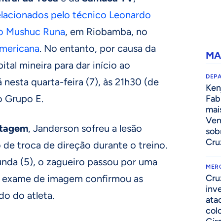
elacionados pelo técnico Leonardo
 o Mushuc Runa
, em Riobamba, no
mericana
. No entanto, por causa da
MA
pital mineira para dar início ao
DEP
 nesta quarta-feira (7), às 21h30 (de
Kenj
do Grupo E.
Fab
mai
Ven
rtagem
, Janderson sofreu a lesão
sob
Cru
e troca de direção durante o treino.
unda (5), o zagueiro passou por uma
MER
O exame de imagem confirmou as
Cru
inv
do do atleta.
ata
col