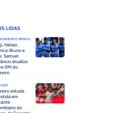
IS LIDAS
ARTAMENTO MÉDICO
i, Néiser,
rício Bruno e
s: Samuel
âncio atualiza
re DM do
zeiro
CADO
zeiro estuda
estida em
cante
ombiano do