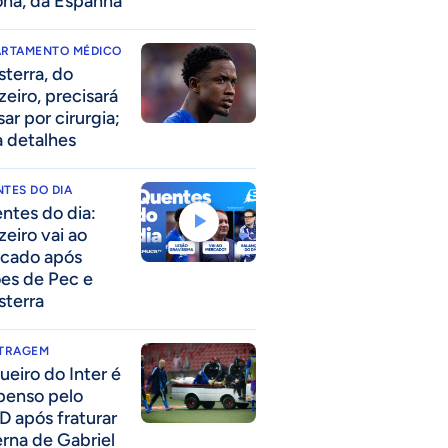
ona, da Espanha
ARTAMENTO MÉDICO
sterra, do
zeiro, precisará
ar por cirurgia;
a detalhes
TES DO DIA
ntes do dia:
zeiro vai ao
cado após
ões de Pec e
sterra
ITRAGEM
ueiro do Inter é
penso pelo
D após fraturar
erna de Gabriel