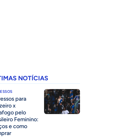
TIMAS NOTÍCIAS
RESSOS
ressos para
zeiro x
afogo pelo
sileiro Feminino:
ços e como
prar