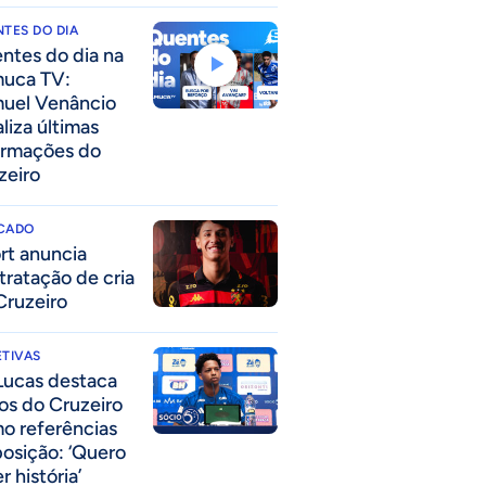
TES DO DIA
ntes do dia na
uca TV:
uel Venâncio
liza últimas
ormações do
zeiro
CADO
rt anuncia
tratação de cria
Cruzeiro
TIVAS
Lucas destaca
los do Cruzeiro
o referências
posição: ‘Quero
r história’