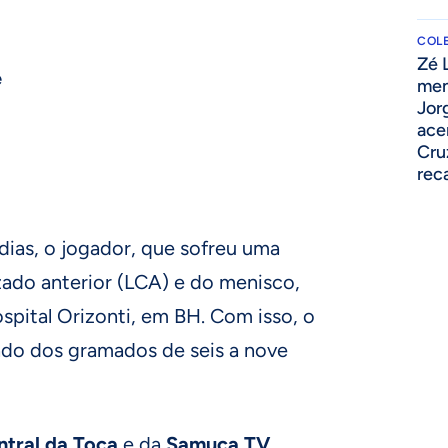
COLE
Zé 
e
men
Jor
ace
Cru
rec
dias, o jogador, que sofreu uma
zado anterior (LCA) e do menisco,
ospital Orizonti, em BH. Com isso, o
tado dos gramados de seis a nove
ntral da Toca
e da
Samuca TV
,