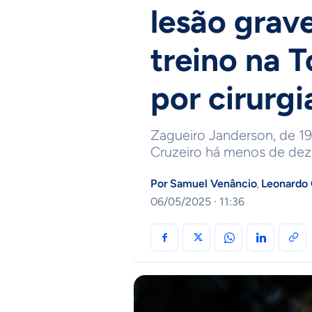
lesão grav
treino na T
por cirurgi
Zagueiro Janderson, de 19 
Cruzeiro há menos de dez 
Por
Samuel Venâncio
Leonardo
,
06/05/2025 · 11:36