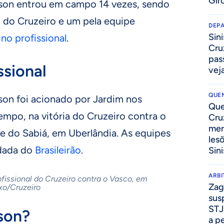
Gir
son entrou em campo 14 vezes, sendo
0
do Cruzeiro e um pela equipe
DEP
Sini
no profissional
.
Cru
pass
ssional
vej
QUEN
rson foi acionado por Jardim nos
Que
mpo, na vitória do Cruzeiro contra o
Cru
mer
ue do Sabiá, em Uberlândia. As equipes
les
odada do
Brasileirão
.
Sini
ARB
fissional do Cruzeiro contra o Vasco, em
Zag
xo/Cruzeiro
sus
STJ
son?
a p