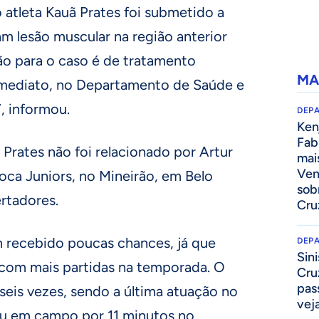
 atleta Kauã Prates foi submetido a
m lesão muscular na região anterior
ção para o caso é de tratamento
MA
imediato, no Departamento de Saúde e
, informou.
DEP
Kenj
Fab
 Prates não foi relacionado por Artur
mai
Ven
Boca Juniors, no Mineirão, em Belo
sob
ertadores.
Cru
 recebido poucas chances, já que
DEP
Sini
 com mais partidas na temporada. O
Cru
pass
eis vezes, sendo a última atuação no
vej
icou em campo por 11 minutos no