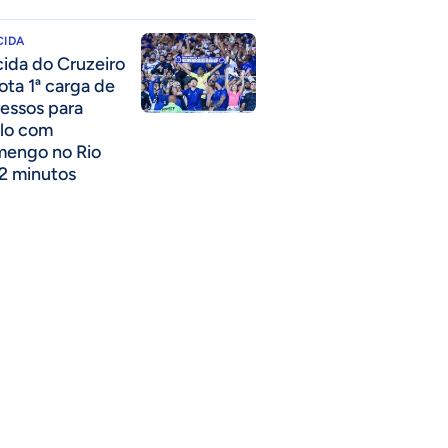
CIDA
cida do Cruzeiro
ota 1ª carga de
ressos para
lo com
mengo no Rio
2 minutos