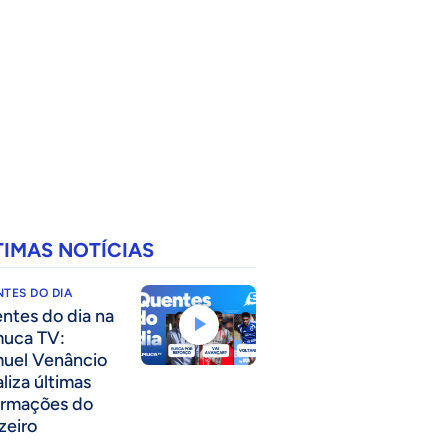
TIMAS NOTÍCIAS
TES DO DIA
ntes do dia na
uca TV:
uel Venâncio
liza últimas
ormações do
zeiro