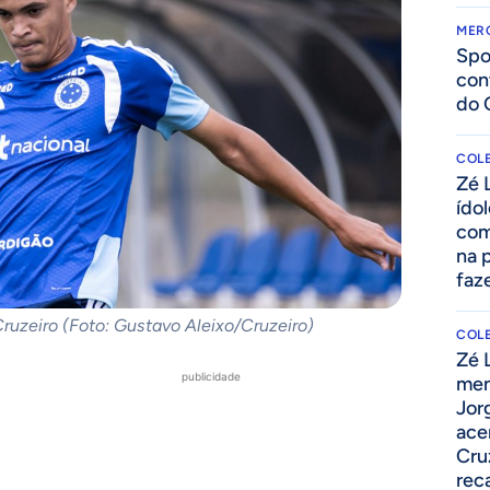
MER
Spo
con
do 
COLE
Zé 
ído
com
na 
faze
Cruzeiro (Foto: Gustavo Aleixo/Cruzeiro)
COLE
Zé 
publicidade
men
Jor
ace
Cru
rec