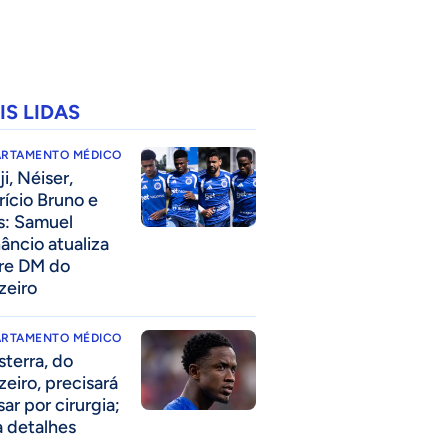
IS LIDAS
ARTAMENTO MÉDICO
i, Néiser,
rício Bruno e
s: Samuel
âncio atualiza
re DM do
zeiro
ARTAMENTO MÉDICO
sterra, do
zeiro, precisará
ar por cirurgia;
a detalhes