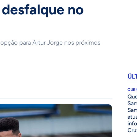
 desfalque no
 opção para Artur Jorge nos próximos
ÚL
QUEN
Que
Sam
Sam
atua
inf
Cru