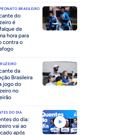
PEONATO BRASILEIRO
cante do
zeiro é
falque de
ima hora para
o contra o
afogo
CRUZEIRO
cante da
eção Brasileira
 a jogo do
zeiro no
eirão
TES DO DIA
ntes do dia:
zeiro vai ao
cado após