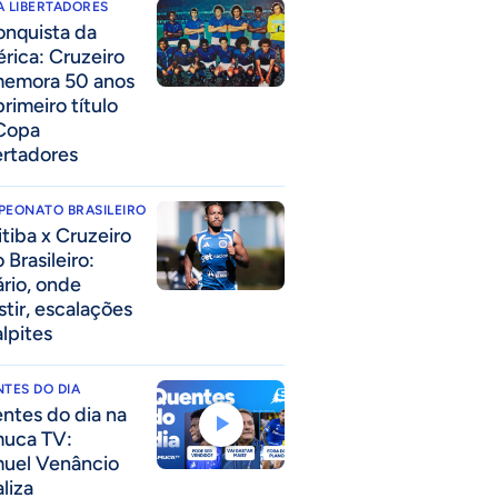
 LIBERTADORES
onquista da
rica: Cruzeiro
emora 50 anos
rimeiro título
Copa
ertadores
PEONATO BRASILEIRO
itiba x Cruzeiro
 Brasileiro:
ário, onde
stir, escalações
alpites
TES DO DIA
ntes do dia na
uca TV:
uel Venâncio
liza