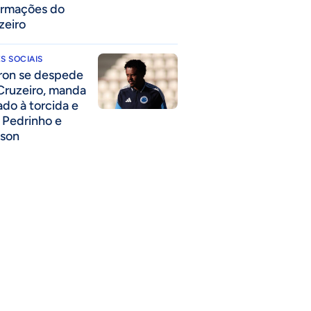
ormações do
zeiro
S SOCIAIS
ron se despede
Cruzeiro, manda
ado à torcida e
a Pedrinho e
lson