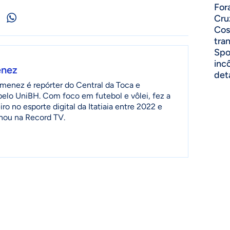
For
Cru
Cos
tra
Spo
inc
enez
det
menez é repórter do Central da Toca e
 pelo UniBH. Com foco em futebol e vôlei, fez a
ro no esporte digital da Itatiaia entre 2022 e
lhou na Record TV.