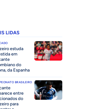
IS LIDAS
CADO
zeiro estuda
estida em
cante
ombiano do
ona, da Espanha
PEONATO BRASILEIRO
cante
parece entre
acionados do
zeiro para