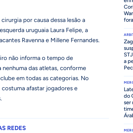
enf
Cor
Wan
irurgia por causa dessa lesão a
for
l-esquerda uruguaia Laura Felipe, a
ARB
tacantes Ravenna e Millene Fernandes.
Zag
sus
STJ
eiro não informa o tempo de
a p
a nenhuma das atletas, conforme
Pec
 clube em todas as categorias. No
MER
A costuma afastar jogadores e
Lat
do 
.
ser
tim
Ára
AS REDES
MER