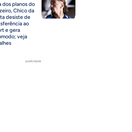
a dos planos do
zeiro, Chico da
ta desiste de
nsferência ao
rt e gera
ômodo; veja
alhes
publicidade