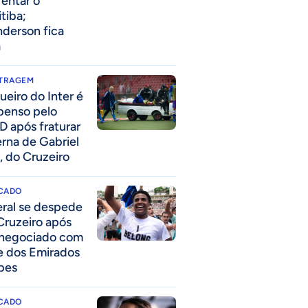
rentar o
itiba;
derson fica
a
ITRAGEM
ueiro do Inter é
penso pelo
D após fraturar
erna de Gabriel
, do Cruzeiro
CADO
eral se despede
Cruzeiro após
 negociado com
e dos Emirados
bes
CADO