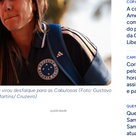
COPA
A c
Amé
com
do p
da 
Lib
CAM
Cor
pelo
hor
assi
 virou desfalque para as Cabulosas (Foto: Gustavo
e p
artins/ Cruzeiro)
QUEN
publicidade
Que
Sam
Sam
atua