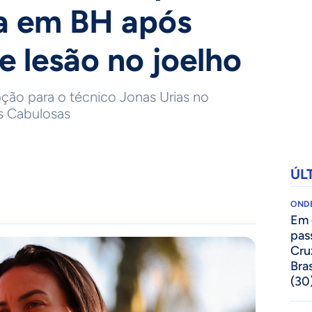
ia em BH após
e lesão no joelho
ção para o técnico Jonas Urias no
s Cabulosas
ÚL
ONDE
Em 
pas
Cru
Bras
(30