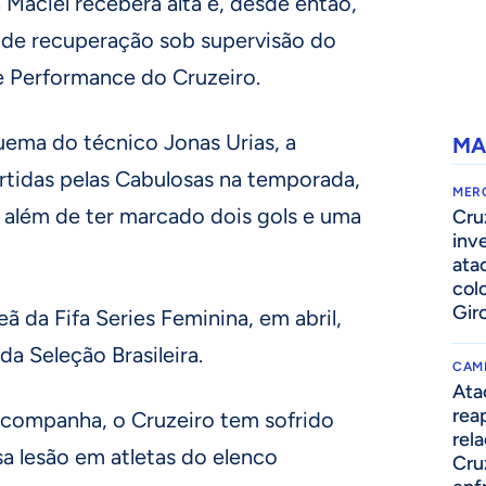
 Maciel receberá alta e, desde então,
o de recuperação sob supervisão do
 Performance do Cruzeiro.
ema do técnico Jonas Urias, a
MA
rtidas pelas Cabulosas na temporada,
MER
 além de ter marcado dois gols e uma
Cru
inv
ata
col
Gir
da Fifa Series Feminina, em abril,
a Seleção Brasileira.
CAM
Ata
rea
companha, o Cruzeiro tem sofrido
rel
sa lesão em atletas do elenco
Cru