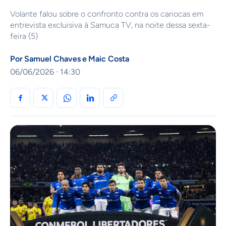
Volante falou sobre o confronto contra os cariocas em
entrevista excluisiva à Samuca TV, na noite dessa sexta-
feira (5)
Por
Samuel Chaves
e
Maic Costa
06/06/2026 · 14:30