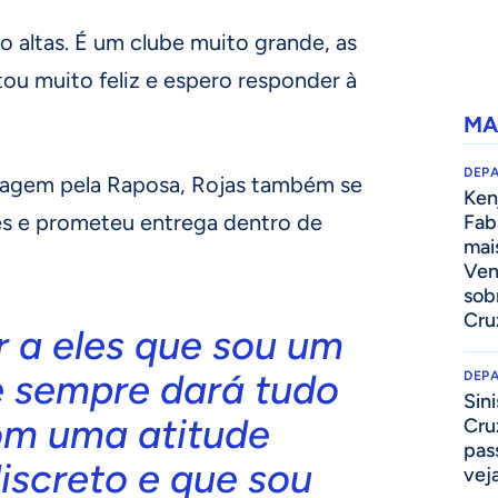
o altas. É um clube muito grande, as
tou muito feliz e espero responder à
MA
DEP
sagem pela Raposa, Rojas também se
Kenj
s e prometeu entrega dentro de
Fab
mai
Ven
sob
Cru
r a eles que sou um
e sempre dará tudo
DEP
Sini
com uma atitude
Cru
pass
discreto e que sou
vej