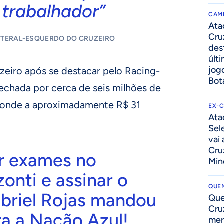
 trabalhador”
CAM
Ata
Cru
ATERAL-ESQUERDO DO CRUZEIRO
des
últ
jog
zeiro após se destacar pelo Racing-
Bot
fechada por cerca de seis milhões de
sponde a aproximadamente R$ 31
EX-
Ata
Sel
vai
Cru
ar exames no
Min
zonti e assinar o
QUEN
abriel Rojas mandou
Que
Cru
ra a Nação Azul!
mer