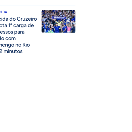
CIDA
cida do Cruzeiro
ota 1ª carga de
ressos para
lo com
mengo no Rio
2 minutos