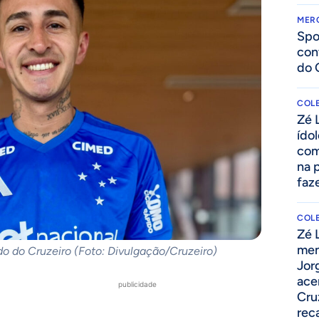
MER
Spo
con
do 
COLE
Zé 
ído
com
na 
faze
COLE
Zé 
men
do do Cruzeiro (Foto: Divulgação/Cruzeiro)
Jor
ace
publicidade
Cru
rec