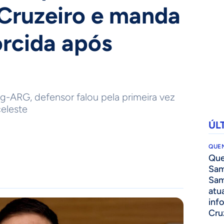
 Cruzeiro e manda
orcida após
g-ARG, defensor falou pela primeira vez
eleste
ÚL
QUEN
Que
Sam
Sam
atua
inf
Cru