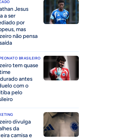
CADO
athan Jesus
a a ser
ediado por
opeus, mas
zeiro não pensa
saída
PEONATO BRASILEIRO
zeiro tem quase
time
durado antes
duelo com o
itiba pelo
ileiro
KETING
zeiro divulga
alhes da
ceira camisa e