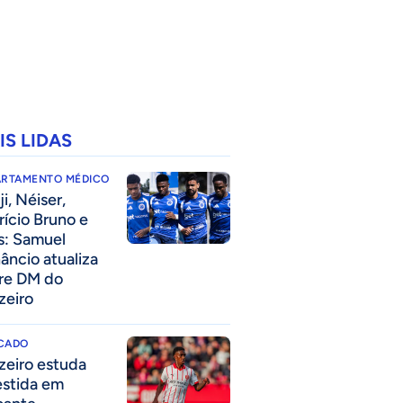
IS LIDAS
ARTAMENTO MÉDICO
i, Néiser,
rício Bruno e
s: Samuel
âncio atualiza
re DM do
zeiro
CADO
zeiro estuda
estida em