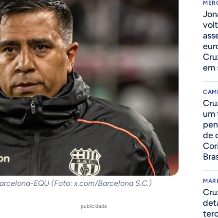
MER
Jon
volt
ass
eur
Cru
em 
CAM
Cru
um 
pen
de 
Cor
Bras
MAR
Barcelona-EQU (Foto: x.com/Barcelona S.C.)
Cru
det
publicidade
ter