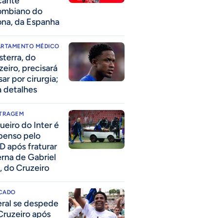
cante
ombiano do
ona, da Espanha
ARTAMENTO MÉDICO
sterra, do
zeiro, precisará
ar por cirurgia;
a detalhes
ITRAGEM
ueiro do Inter é
penso pelo
D após fraturar
erna de Gabriel
, do Cruzeiro
CADO
eral se despede
Cruzeiro após