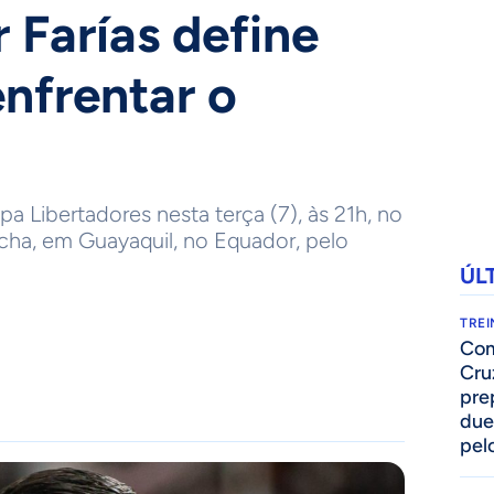
 Farías define
enfrentar o
pa Libertadores nesta terça (7), às 21h, no
ha, em Guayaquil, no Equador, pelo
ÚL
TRE
Com
Cru
pre
due
pelo