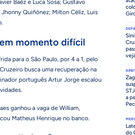
ata
Javier Baéz e Luca Sosa; Gustavo
col
e Jhonny Quiñónez; Milton Céliz, Luis
Gir
o.
DEP
Sini
 em momento difícil
Cru
pass
vej
ida para o São Paulo, por 4 a 1, pelo
o Cruzeiro busca uma recuperação na
ARB
Zag
einador português Artur Jorge escalou
sus
vidades.
STJ
a p
Pec
raes ganhou a vaga de William,
ocou Matheus Henrique no banco.
MER
Lat
do 