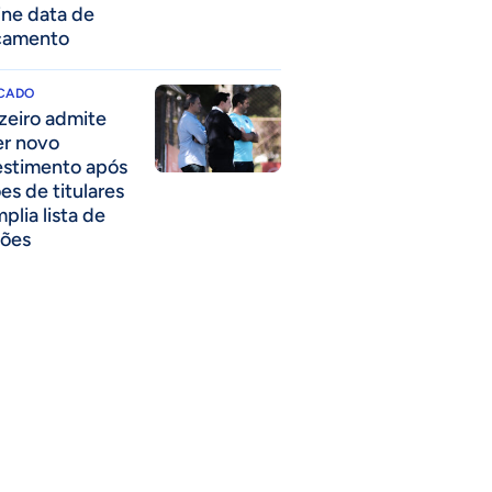
ine data de
çamento
CADO
zeiro admite
er novo
estimento após
es de titulares
plia lista de
ões