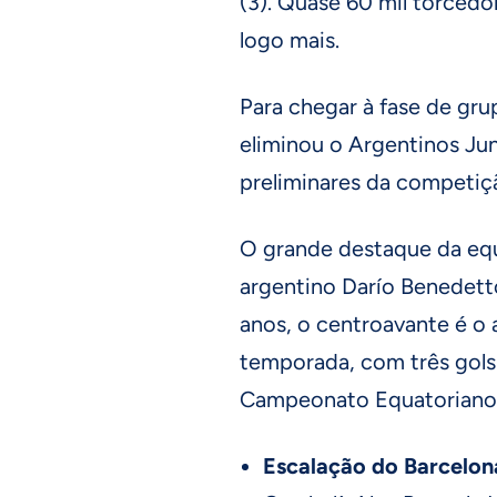
(3). Quase 60 mil torcedo
logo mais.
Para chegar à fase de gru
eliminou o Argentinos Ju
preliminares da competiç
O grande destaque da eq
argentino Darío Benedett
anos, o centroavante é o a
temporada, com três gols
Campeonato Equatoriano
Escalação do Barcelo