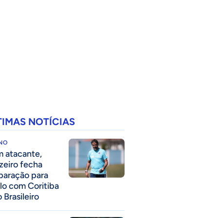
TIMAS NOTÍCIAS
INO
 atacante,
zeiro fecha
paração para
lo com Coritiba
 Brasileiro