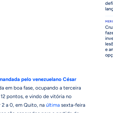
def
lan
MER
Cru
faz
inv
lesõ
e am
opç
mandada pelo venezuelano César
ida em boa fase, ocupando a terceira
 12 pontos, e vindo de vitória no
r 2 a 0, em Quito, na
última
sexta-feira