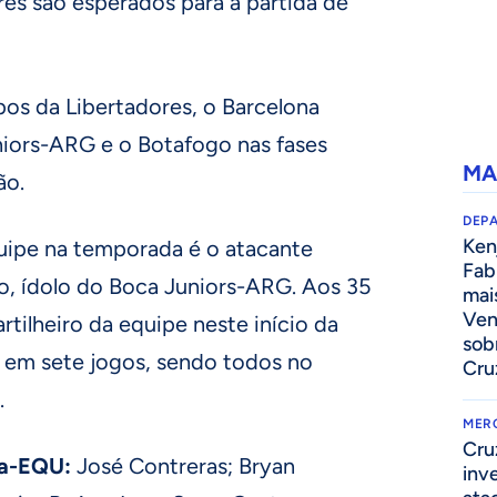
res são esperados para a partida de
pos da Libertadores, o Barcelona
niors-ARG e o Botafogo nas fases
MA
ão.
DEP
Kenj
uipe na temporada é o atacante
Fab
o, ídolo do Boca Juniors-ARG. Aos 35
mai
Ven
rtilheiro da equipe neste início da
sob
 em sete jogos, sendo todos no
Cru
.
MER
Cru
na-EQU:
José Contreras; Bryan
inv