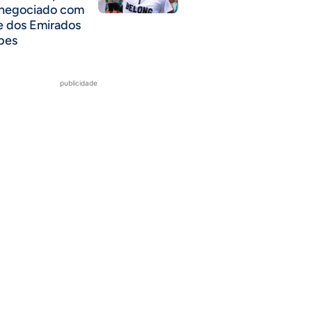
 negociado com
e dos Emirados
bes
publicidade