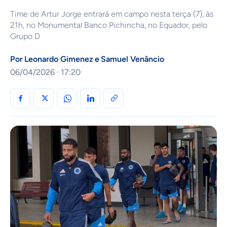
Time de Artur Jorge entrará em campo nesta terça (7), às
21h, no Monumental Banco Pichincha, no Equador, pelo
Grupo D
Por
Leonardo Gimenez
e
Samuel Venâncio
06/04/2026 · 17:20