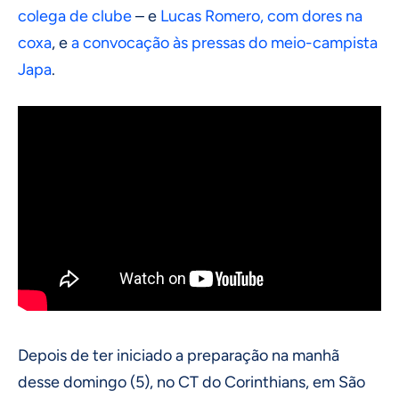
colega de clube
– e
Lucas Romero, com dores na
coxa
, e
a convocação às pressas do meio-campista
Japa
.
Depois de ter iniciado a preparação na manhã
desse domingo (5), no CT do Corinthians, em São