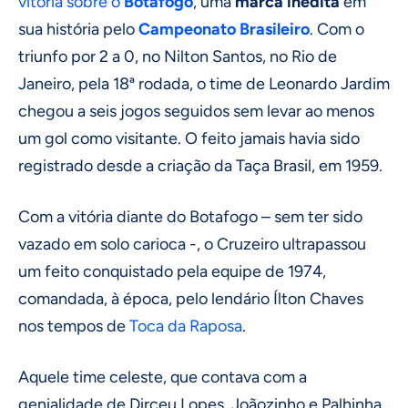
vitória sobre o
Botafogo
, uma
marca inédita
em
sua história pelo
Campeonato Brasileiro
. Com o
triunfo por 2 a 0, no Nilton Santos, no Rio de
Janeiro, pela 18ª rodada, o time de Leonardo Jardim
chegou a seis jogos seguidos sem levar ao menos
um gol como visitante. O feito jamais havia sido
registrado desde a criação da Taça Brasil, em 1959.
Com a vitória diante do Botafogo – sem ter sido
vazado em solo carioca -, o Cruzeiro ultrapassou
um feito conquistado pela equipe de 1974,
comandada, à época, pelo lendário Ílton Chaves
nos tempos de
Toca da Raposa
.
Aquele time celeste, que contava com a
genialidade de Dirceu Lopes, Joãozinho e Palhinha,