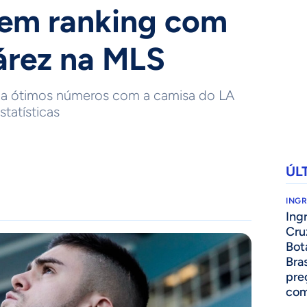
 em ranking com
árez na MLS
ma ótimos números com a camisa do LA
tatísticas
ÚL
ING
Ing
Cru
Bot
Bra
pre
com