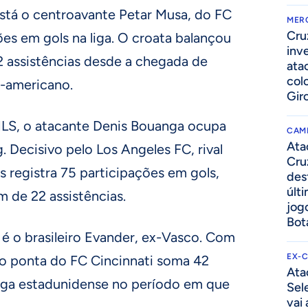
está o centroavante Petar Musa, do FC
MER
Cru
ões em gols na liga. O croata balançou
inv
2 assistências desde a chegada de
ata
col
e-americano.
Gir
MLS, o atacante Denis Bouanga ocupa
CAM
Ata
g. Decisivo pelo Los Angeles FC, rival
Cru
 registra 75 participações em gols,
des
últ
m de 22 assistências.
jog
Bot
a é o brasileiro Evander, ex-Vasco. Com
EX-
, o ponta do FC Cincinnati soma 42
Ata
 liga estadunidense no período em que
Sel
vai