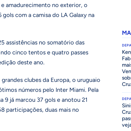
e amadurecimento no exterior, o
6 gols com a camisa do LA Galaxy na
MA
25 assistências no somatório das
DEP
indo cinco tentos e quatro passes
Kenj
Fab
edição deste ano.
mai
Ven
sob
 grandes clubes da Europa, o uruguaio
Cru
ótimos números pelo Inter Miami. Pela
sa 9 já marcou 37 gols e anotou 21
DEP
Sini
 58 participações, duas mais no
Cru
pass
vej