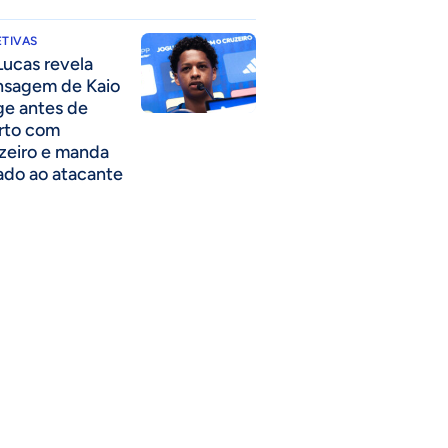
TIVAS
Lucas revela
sagem de Kaio
ge antes de
rto com
zeiro e manda
ado ao atacante