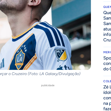
QUEN
Que
Sam
Sam
atua
inf
Cru
MER
Spo
con
do 
orçar o Cruzeiro (Foto: LA Galaxy/Divulgação)
COLE
publicidade
Zé 
ído
com
na 
faze