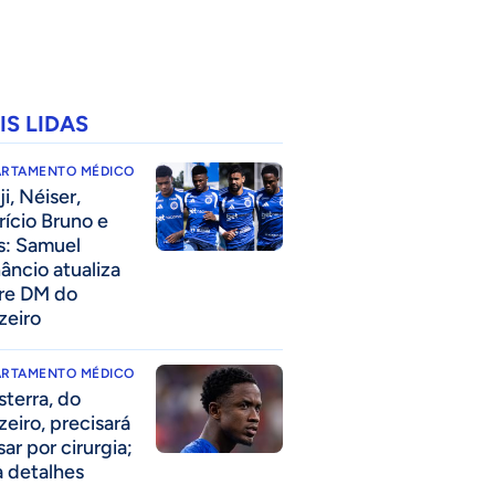
IS LIDAS
ARTAMENTO MÉDICO
i, Néiser,
rício Bruno e
s: Samuel
âncio atualiza
re DM do
zeiro
ARTAMENTO MÉDICO
sterra, do
zeiro, precisará
ar por cirurgia;
a detalhes