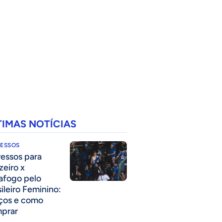
TIMAS NOTÍCIAS
RESSOS
ressos para
zeiro x
afogo pelo
sileiro Feminino:
ços e como
prar