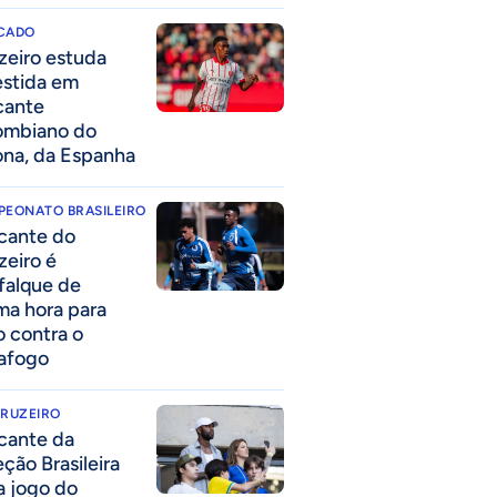
CADO
zeiro estuda
estida em
cante
ombiano do
ona, da Espanha
PEONATO BRASILEIRO
cante do
zeiro é
falque de
ima hora para
o contra o
afogo
CRUZEIRO
cante da
eção Brasileira
 a jogo do