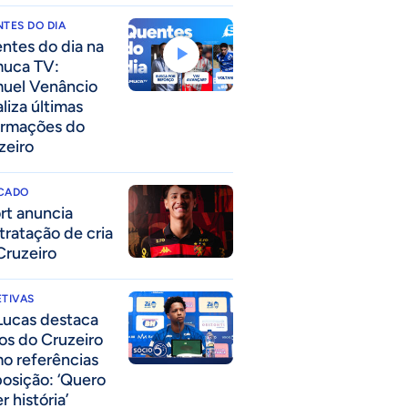
TES DO DIA
ntes do dia na
uca TV:
uel Venâncio
liza últimas
ormações do
zeiro
CADO
rt anuncia
tratação de cria
Cruzeiro
TIVAS
Lucas destaca
los do Cruzeiro
o referências
posição: ‘Quero
r história’