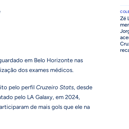
e
COLE
Zé 
men
Jor
ace
Cru
rec
 aguardado em Belo Horizonte nas
alização dos exames médicos.
to pelo perfil
Cruzeiro Stats
, desde
atado pelo LA Galaxy, em 2024,
rticiparam de mais gols que ele na