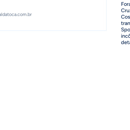
For
Cru
aldatoca.com.br
Cos
tra
Spo
inc
det