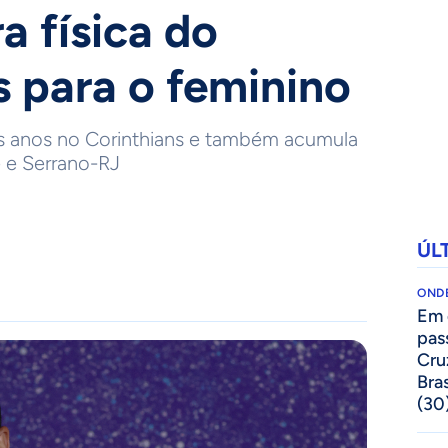
a física do
s para o feminino
ês anos no Corinthians e também acumula
 e Serrano-RJ
ÚL
ONDE
Em 
pas
Cru
Bras
(30