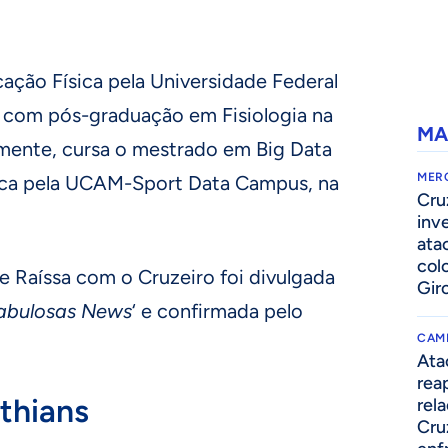
ação Física pela Universidade Federal
, com pós-graduação em Fisiologia na
MA
lmente, cursa o mestrado em Big Data
MER
sica pela UCAM-Sport Data Campus, na
Cru
inv
ata
col
e Raíssa com o Cruzeiro foi divulgada
Gir
abulosas News
‘ e confirmada pelo
CAM
Ata
rea
nthians
rel
Cru