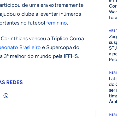
enf
 participou de uma era extremamente
Cor
Wan
 ajudou o clube a levantar inúmeros
for
ortantes no futebol
feminino
.
ARB
Zag
Corinthians venceu a Tríplice Coroa
sus
eonato Brasileiro
e Supercopa do
STJ
a p
ta a 3º melhor do mundo pela IFFHS.
Pec
MER
Lat
AS REDES
do 
ser
tim
Ára
MER