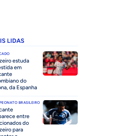
IS LIDAS
CADO
zeiro estuda
estida em
cante
ombiano do
ona, da Espanha
PEONATO BRASILEIRO
cante
parece entre
acionados do
zeiro para