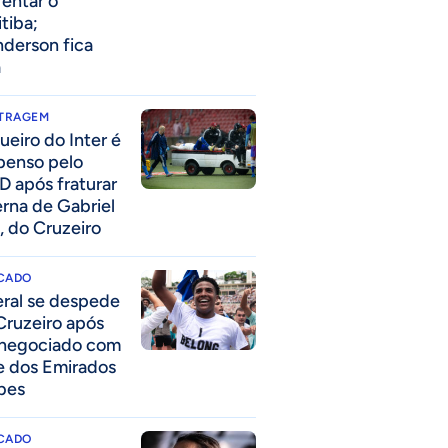
rentar o
itiba;
derson fica
a
ITRAGEM
ueiro do Inter é
penso pelo
D após fraturar
erna de Gabriel
, do Cruzeiro
CADO
eral se despede
Cruzeiro após
 negociado com
e dos Emirados
bes
CADO