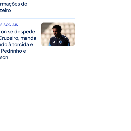
ormações do
zeiro
S SOCIAIS
ron se despede
Cruzeiro, manda
ado à torcida e
a Pedrinho e
lson