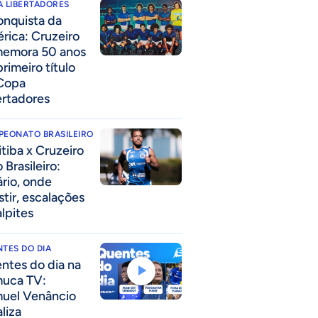
 LIBERTADORES
onquista da
rica: Cruzeiro
emora 50 anos
rimeiro título
Copa
ertadores
PEONATO BRASILEIRO
itiba x Cruzeiro
 Brasileiro:
ário, onde
stir, escalações
alpites
TES DO DIA
ntes do dia na
uca TV:
uel Venâncio
liza