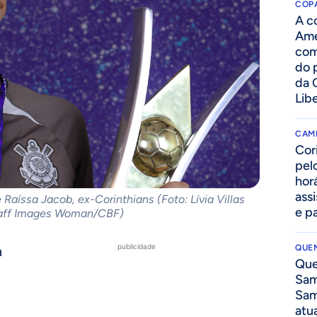
COPA
A c
Amé
com
do p
da 
Lib
CAM
Cor
pelo
hor
assi
Raíssa Jacob, ex-Corinthians (Foto: Lívia Villas
e p
aff Images Woman/CBF)
publicidade
a
QUEN
Que
Sam
Sam
atua