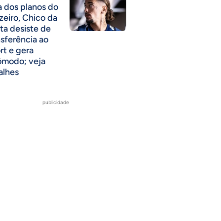
a dos planos do
zeiro, Chico da
ta desiste de
nsferência ao
rt e gera
ômodo; veja
alhes
publicidade