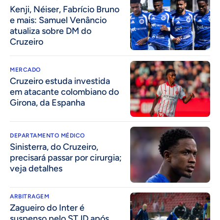
Kenji, Néiser, Fabrício Bruno
e mais: Samuel Venâncio
atualiza sobre DM do
Cruzeiro
MERCADO
Cruzeiro estuda investida
em atacante colombiano do
Girona, da Espanha
DEPARTAMENTO MÉDICO
Sinisterra, do Cruzeiro,
precisará passar por cirurgia;
veja detalhes
ARBITRAGEM
Zagueiro do Inter é
suspenso pelo STJD após