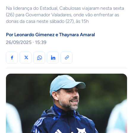
Na liderança do Estadual, Cabulosas viajaram nesta sexta
(26) para Governador Valadares, onde vão enfrentar as
donas da casa neste sábado (27), às 15h
Por
Leonardo Gimenez
e
Thaynara Amaral
26/09/2025 · 15:39